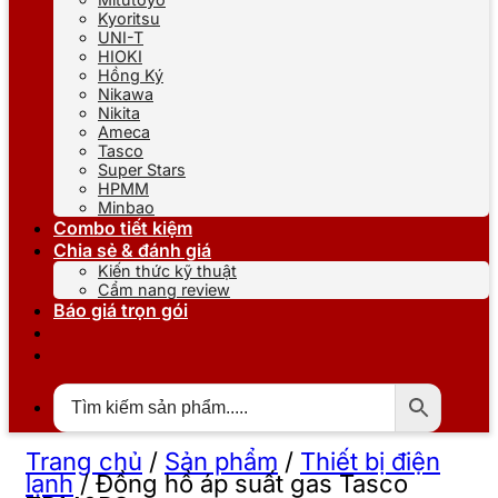
Kyoritsu
UNI-T
HIOKI
Hồng Ký
Nikawa
Nikita
Ameca
Tasco
Super Stars
HPMM
Minbao
Combo tiết kiệm
Chia sẻ & đánh giá
Kiến thức kỹ thuật
Cẩm nang review
Báo giá trọn gói
Trang chủ
/
Sản phẩm
/
Thiết bị điện
lạnh
/
Đồng hồ áp suất gas Tasco