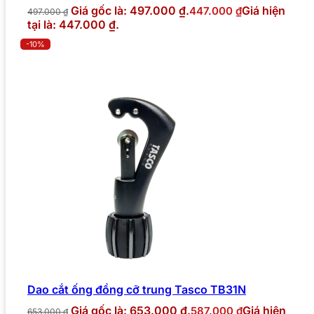
Giá gốc là: 497.000 ₫.
Giá hiện
447.000
₫
497.000
₫
tại là: 447.000 ₫.
-10%
Dao cắt ống đồng cỡ trung Tasco TB31N
Giá gốc là: 653.000 ₫.
Giá hiện
587.000
₫
653.000
₫