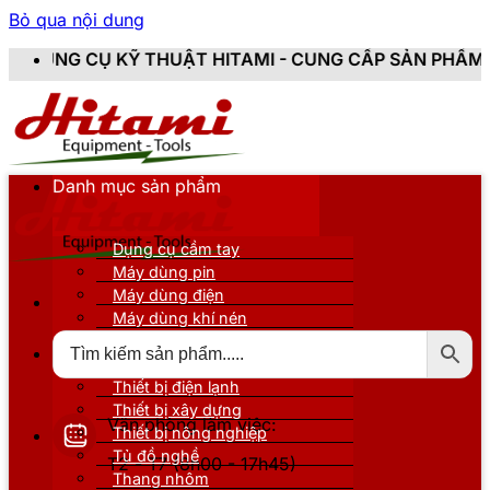
Bỏ qua nội dung
Ỹ THUẬT HITAMI - CUNG CẤP SẢN PHẨM CHÍNH HÃNG, 
Danh mục sản phẩm
Dụng cụ cầm tay
Máy dùng pin
Máy dùng điện
Máy dùng khí nén
Thiết bị đo kiểm
Thiết bị nâng đỡ
Thiết bị điện lạnh
Thiết bị xây dựng
Văn phòng làm việc:
Thiết bị nông nghiệp
Tủ đồ nghề
T2 - T7 (8h00 - 17h45)
Thang nhôm