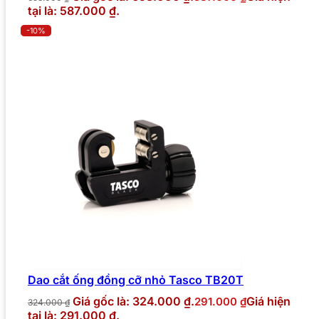
tại là: 587.000 ₫.
-10%
Dao cắt ống đồng cỡ nhỏ Tasco TB20T
Giá gốc là: 324.000 ₫.
Giá hiện
291.000
₫
324.000
₫
tại là: 291.000 ₫.