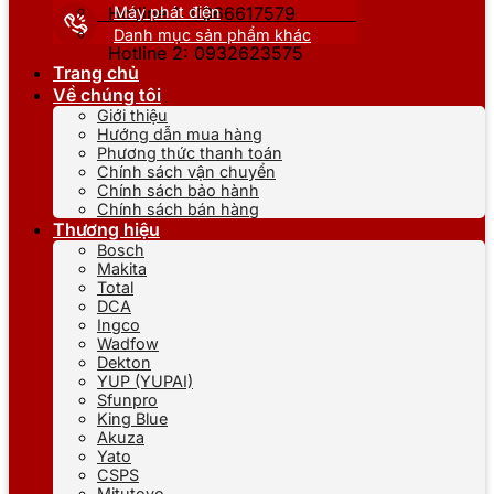
Máy phát điện
Hotline 1: 0866617579
Danh mục sản phẩm khác
Hotline 2: 0932623575
Trang chủ
Về chúng tôi
Giới thiệu
Hướng dẫn mua hàng
Phương thức thanh toán
Chính sách vận chuyển
Chính sách bảo hành
Chính sách bán hàng
Thương hiệu
Bosch
Makita
Total
DCA
Ingco
Wadfow
Dekton
YUP (YUPAI)
Sfunpro
King Blue
Akuza
Yato
CSPS
Mitutoyo