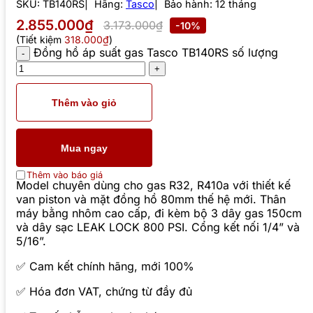
SKU:
TB140RS
Hãng:
Tasco
Bảo hành: 12 tháng
2.855.000₫
3.173.000₫
-10%
(Tiết kiệm
318.000₫
)
Đồng hồ áp suất gas Tasco TB140RS số lượng
Thêm vào giỏ
Mua ngay
Thêm vào báo giá
Model chuyên dùng cho gas R32, R410a với thiết kế
van piston và mặt đồng hồ 80mm thế hệ mới. Thân
máy bằng nhôm cao cấp, đi kèm bộ 3 dây gas 150cm
và dây sạc LEAK LOCK 800 PSI. Cổng kết nối 1/4” và
5/16”.
✅ Cam kết chính hãng, mới 100%
✅ Hóa đơn VAT, chứng từ đầy đủ