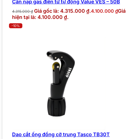
Cân nạp gas điện tử tự động Value VES – 50B
Giá gốc là: 4.315.000 ₫.
Giá
4.100.000
₫
4.315.000
₫
hiện tại là: 4.100.000 ₫.
-10%
Dao cắt ống đồng cỡ trung Tasco TB30T