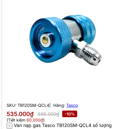
SKU:
TB120SM-QCL4
Hãng:
Tasco
535.000₫
595.000₫
-10%
(Tiết kiệm
60.000₫
)
Van nạp gas Tasco TB120SM-QCL4 số lượng