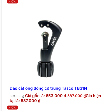
-10%
Dao cắt ống đồng cỡ trung Tasco TB31N
Giá gốc là: 653.000 ₫.
Giá hiện
587.000
₫
653.000
₫
tại là: 587.000 ₫.
-10%