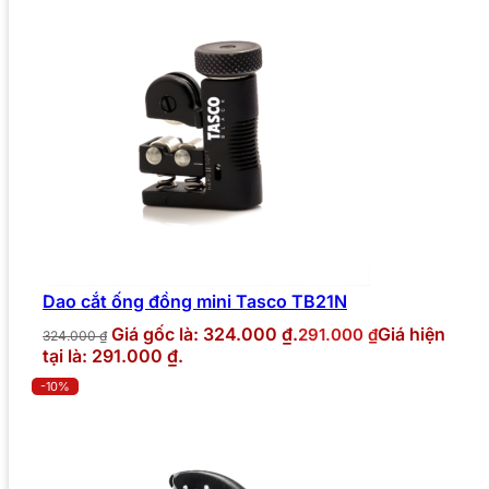
Dao cắt ống đồng mini Tasco TB21N
Giá gốc là: 324.000 ₫.
Giá hiện
291.000
₫
324.000
₫
tại là: 291.000 ₫.
-10%