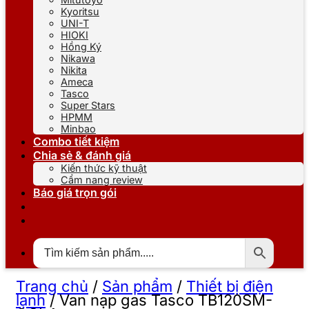
Kyoritsu
UNI-T
HIOKI
Hồng Ký
Nikawa
Nikita
Ameca
Tasco
Super Stars
HPMM
Minbao
Combo tiết kiệm
Chia sẻ & đánh giá
Kiến thức kỹ thuật
Cẩm nang review
Báo giá trọn gói
Trang chủ
/
Sản phẩm
/
Thiết bị điện
lạnh
/
Van nạp gas Tasco TB120SM-