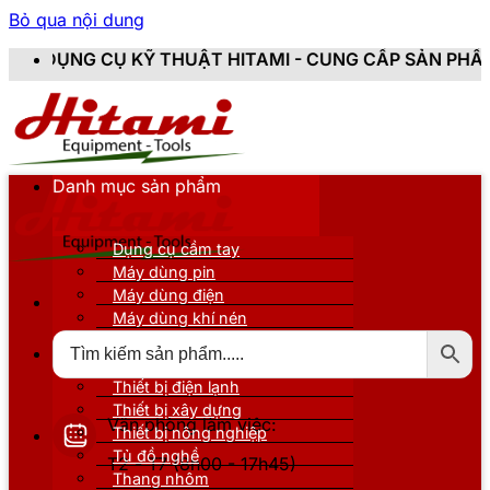
Bỏ qua nội dung
Ỹ THUẬT HITAMI - CUNG CẤP SẢN PHẨM CHÍNH HÃNG, 
Danh mục sản phẩm
Dụng cụ cầm tay
Máy dùng pin
Máy dùng điện
Máy dùng khí nén
Thiết bị đo kiểm
Thiết bị nâng đỡ
Thiết bị điện lạnh
Thiết bị xây dựng
Văn phòng làm việc:
Thiết bị nông nghiệp
Tủ đồ nghề
T2 - T7 (8h00 - 17h45)
Thang nhôm