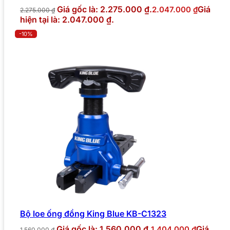
Giá gốc là: 2.275.000 ₫.
Giá
2.047.000
₫
2.275.000
₫
hiện tại là: 2.047.000 ₫.
-10%
Bộ loe ống đồng King Blue KB-C1323
Giá gốc là: 1.560.000 ₫.
Giá
1.404.000
₫
1.560.000
₫