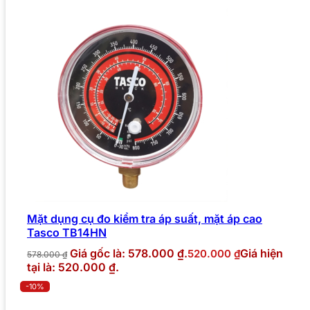
Mặt dụng cụ đo kiểm tra áp suất, mặt áp cao
Tasco TB14HN
Giá gốc là: 578.000 ₫.
Giá hiện
520.000
₫
578.000
₫
tại là: 520.000 ₫.
-10%