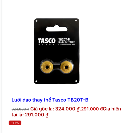
Lưỡi dao thay thế Tasco TB20T-B
Giá gốc là: 324.000 ₫.
Giá hiện
291.000
₫
324.000
₫
tại là: 291.000 ₫.
-10%