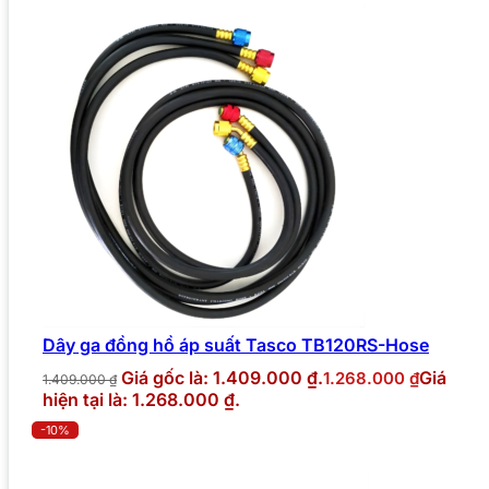
Dây ga đồng hồ áp suất Tasco TB120RS-Hose
Giá gốc là: 1.409.000 ₫.
Giá
1.268.000
₫
1.409.000
₫
hiện tại là: 1.268.000 ₫.
-10%