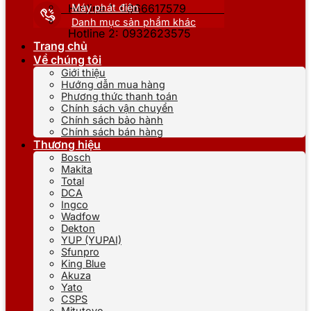
Máy phát điện
Hotline 1: 0866617579
Danh mục sản phẩm khác
Hotline 2: 0932623575
Trang chủ
Về chúng tôi
Giới thiệu
Hướng dẫn mua hàng
Phương thức thanh toán
Chính sách vận chuyển
Chính sách bảo hành
Chính sách bán hàng
Thương hiệu
Bosch
Makita
Total
DCA
Ingco
Wadfow
Dekton
YUP (YUPAI)
Sfunpro
King Blue
Akuza
Yato
CSPS
Mitutoyo