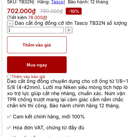
SKU:
TB32N
Hãng:
Tasco
Bảo hành: 12 tháng
702.000₫
780.000₫
-10%
(Tiết kiệm
78.000₫
)
Dao cắt ống đồng cỡ lớn Tasco TB32N số lượng
Thêm vào giỏ
Mua ngay
Thêm vào báo giá
Dao cắt ống đồng chuyên dụng cho cỡ ống từ 1/8~1
5/8 (4-42mm). Lưỡi mạ Niken siêu mỏng tích hợp lò
xo trợ lực giúp cắt nhẹ nhàng, chuẩn xác. Núm vặn
TPR chống trượt mang lại cảm giác cầm nắm chắc
chắn khi thi công. Bảo hành chính hãng 12 tháng.
✅ Cam kết chính hãng, mới 100%
✅ Hóa đơn VAT, chứng từ đầy đủ