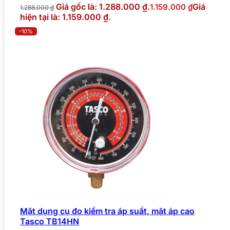
Giá gốc là: 1.288.000 ₫.
Giá
1.159.000
₫
1.288.000
₫
hiện tại là: 1.159.000 ₫.
-10%
Mặt dụng cụ đo kiểm tra áp suất, mặt áp cao
Tasco TB14HN