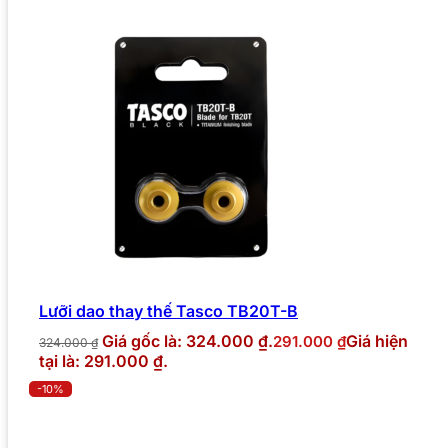
Lưỡi dao thay thế Tasco TB20T-B
Giá gốc là: 324.000 ₫.
Giá hiện
291.000
₫
324.000
₫
tại là: 291.000 ₫.
-10%