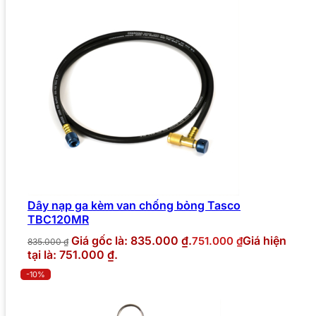
Dây nạp ga kèm van chống bỏng Tasco
TBC120MR
Giá gốc là: 835.000 ₫.
Giá hiện
751.000
₫
835.000
₫
tại là: 751.000 ₫.
-10%