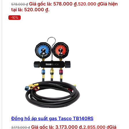
Giá gốc là: 578.000 ₫.
Giá hiện
520.000
₫
578.000
₫
tại là: 520.000 ₫.
-10%
Đồng hồ áp suất gas Tasco TB140RS
Giá gốc là: 3.173.000 ₫.
Giá
2.855.000
₫
3.173.000
₫