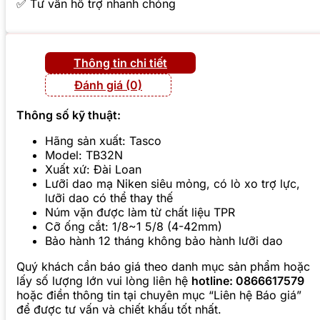
✅ Tư vấn hỗ trợ nhanh chóng
Thông tin chi tiết
Đánh giá (0)
Thông số kỹ thuật:
Hãng sản xuất: Tasco
Model: TB32N
Xuất xứ: Đài Loan
Lưỡi dao mạ Niken siêu mỏng, có lò xo trợ lực,
lưỡi dao có thể thay thế
Núm vặn được làm từ chất liệu TPR
Cỡ ống cắt: 1/8~1 5/8 (4-42mm)
Bảo hành 12 tháng không bảo hành lưỡi dao
Quý khách cần báo giá theo danh mục sản phẩm hoặc
lấy số lượng lớn vui lòng liên hệ
hotline: 0866617579
hoặc điền thông tin tại chuyên mục “Liên hệ Báo giá”
để được tư vấn và chiết khấu tốt nhất.