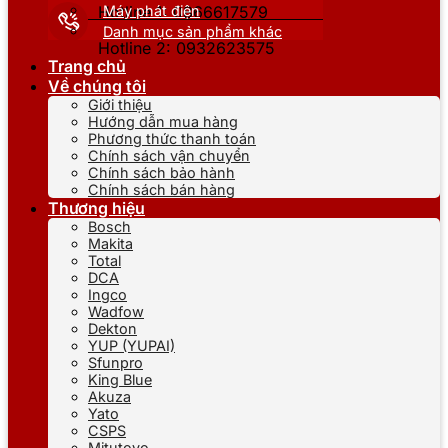
Máy phát điện
Hotline 1: 0866617579
Danh mục sản phẩm khác
Hotline 2: 0932623575
Trang chủ
Về chúng tôi
Giới thiệu
Hướng dẫn mua hàng
Phương thức thanh toán
Chính sách vận chuyển
Chính sách bảo hành
Chính sách bán hàng
Thương hiệu
Bosch
Makita
Total
DCA
Ingco
Wadfow
Dekton
YUP (YUPAI)
Sfunpro
King Blue
Akuza
Yato
CSPS
Mitutoyo