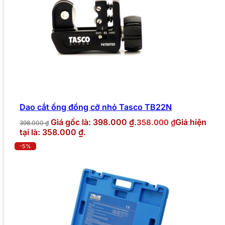
Dao cắt ống đồng cỡ nhỏ Tasco TB22N
Giá gốc là: 398.000 ₫.
Giá hiện
358.000
₫
398.000
₫
tại là: 358.000 ₫.
-5%