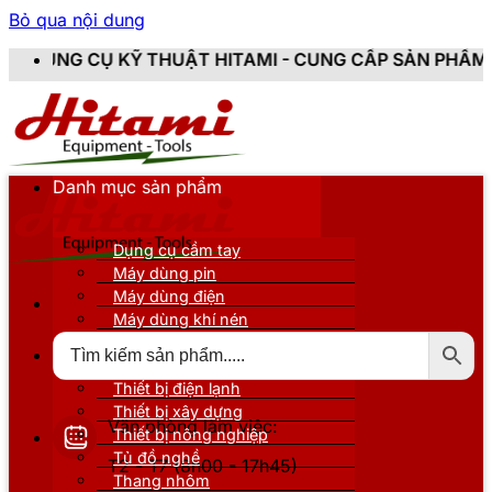
Bỏ qua nội dung
Ỹ THUẬT HITAMI - CUNG CẤP SẢN PHẨM CHÍNH HÃNG, 
Danh mục sản phẩm
Dụng cụ cầm tay
Máy dùng pin
Máy dùng điện
Máy dùng khí nén
Thiết bị đo kiểm
Thiết bị nâng đỡ
Thiết bị điện lạnh
Thiết bị xây dựng
Văn phòng làm việc:
Thiết bị nông nghiệp
Tủ đồ nghề
T2 - T7 (8h00 - 17h45)
Thang nhôm