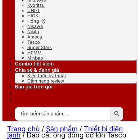
Kyoritsu
UNI-T
HIOKI
Hồng Ký
Nikawa
Nikita
Ameca
Tasco
Super Stars
HPMM
Minbao
Combo tiết kiệm
Chia sẻ & đánh giá
Kiến thức kỹ thuật
Cẩm nang review
Báo giá trọn gói
Trang chủ
/
Sản phẩm
/
Thiết bị điện
lạnh
/
Dao cắt ống đồng cỡ lớn Tasco