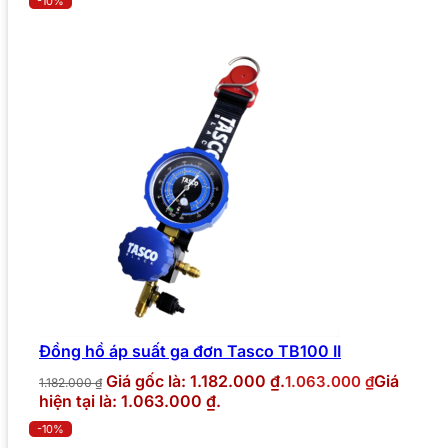
-10%
Đồng hồ áp suất ga đơn Tasco TB100 II
Giá gốc là: 1.182.000 ₫.
Giá
1.063.000
₫
1.182.000
₫
hiện tại là: 1.063.000 ₫.
-10%