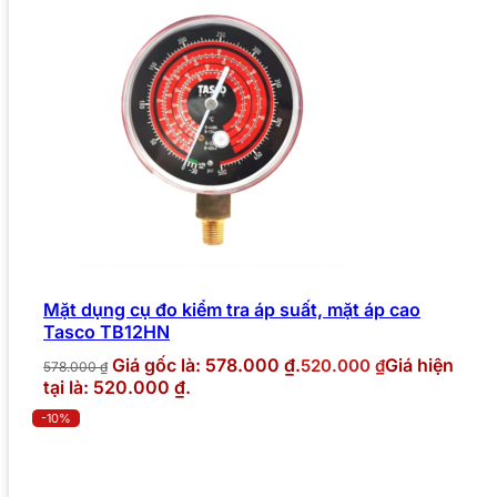
Mặt dụng cụ đo kiểm tra áp suất, mặt áp cao
Tasco TB12HN
Giá gốc là: 578.000 ₫.
Giá hiện
520.000
₫
578.000
₫
tại là: 520.000 ₫.
-10%