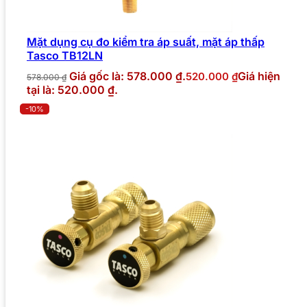
Mặt dụng cụ đo kiểm tra áp suất, mặt áp thấp
Tasco TB12LN
Giá gốc là: 578.000 ₫.
Giá hiện
520.000
₫
578.000
₫
tại là: 520.000 ₫.
-10%