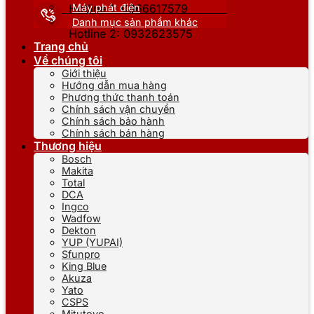
Máy phát điện
Hotline 1: 0866617579
Danh mục sản phẩm khác
Hotline 2: 0932623575
Trang chủ
Về chúng tôi
Giới thiệu
Hướng dẫn mua hàng
Phương thức thanh toán
Chính sách vận chuyển
Chính sách bảo hành
Chính sách bán hàng
Thương hiệu
Bosch
Makita
Total
DCA
Ingco
Wadfow
Dekton
YUP (YUPAI)
Sfunpro
King Blue
Akuza
Yato
CSPS
Mitutoyo