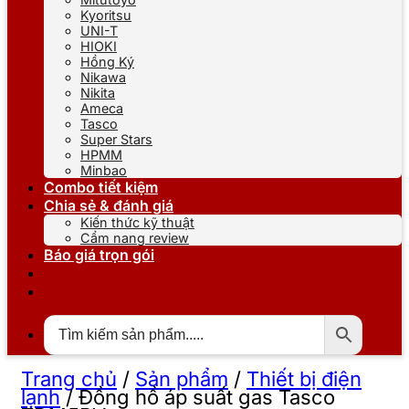
Kyoritsu
UNI-T
HIOKI
Hồng Ký
Nikawa
Nikita
Ameca
Tasco
Super Stars
HPMM
Minbao
Combo tiết kiệm
Chia sẻ & đánh giá
Kiến thức kỹ thuật
Cẩm nang review
Báo giá trọn gói
Trang chủ
/
Sản phẩm
/
Thiết bị điện
lạnh
/
Đồng hồ áp suất gas Tasco