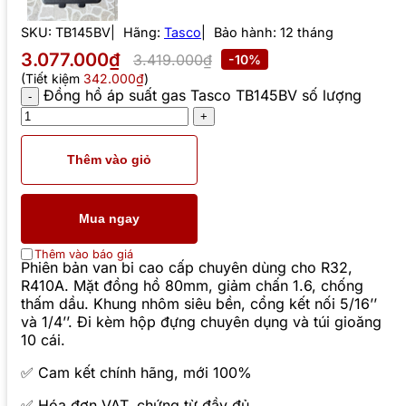
SKU:
TB145BV
Hãng:
Tasco
Bảo hành: 12 tháng
3.077.000₫
3.419.000₫
-10%
(Tiết kiệm
342.000₫
)
Đồng hồ áp suất gas Tasco TB145BV số lượng
Thêm vào giỏ
Mua ngay
Thêm vào báo giá
Phiên bản van bi cao cấp chuyên dùng cho R32,
R410A. Mặt đồng hồ 80mm, giảm chấn 1.6, chống
thấm dầu. Khung nhôm siêu bền, cổng kết nối 5/16’’
và 1/4’’. Đi kèm hộp đựng chuyên dụng và túi gioăng
10 cái.
✅ Cam kết chính hãng, mới 100%
✅ Hóa đơn VAT, chứng từ đầy đủ