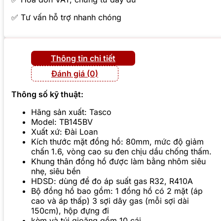
✅ Tư vấn hỗ trợ nhanh chóng
Thông tin chi tiết
Đánh giá (0)
Thông số kỹ thuật:
Hãng sản xuất: Tasco
Model: TB145BV
Xuất xứ: Đài Loan
Kích thước mặt đồng hồ: 80mm, mức độ giảm
chấn 1.6, vòng cao su đen chịu dầu chống thấm.
Khung thân đồng hồ được làm bằng nhôm siêu
nhẹ, siêu bền
HDSD: dùng để đo áp suất gas R32, R410A
Bộ đồng hồ bao gồm: 1 đồng hồ có 2 mặt (áp
cao và áp thấp) 3 sợi dây gas (mỗi sợi dài
150cm), hộp đựng đi
kèm và túi gioăng gồm 10 cái