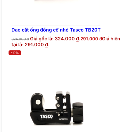
Dao cắt ống đồng cỡ nhỏ Tasco TB20T
Giá gốc là: 324.000 ₫.
Giá hiện
291.000
₫
324.000
₫
tại là: 291.000 ₫.
-10%