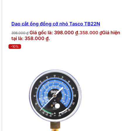
Dao cắt ống đồng cỡ nhỏ Tasco TB22N
Giá gốc là: 398.000 ₫.
Giá hiện
358.000
₫
398.000
₫
tại là: 358.000 ₫.
-10%