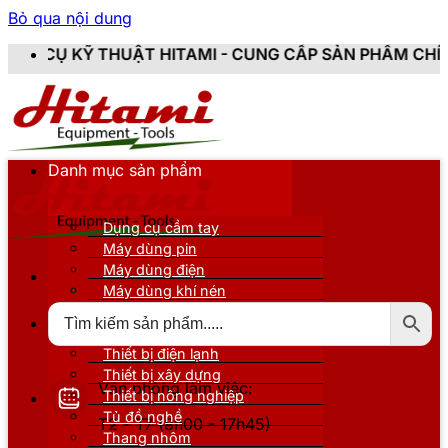
Bỏ qua nội dung
ITAMI - CUNG CẤP SẢN PHẨM CHÍNH HÃNG, MỚI 100%, 
Danh mục sản phẩm
Dụng cụ cầm tay
Máy dùng pin
Máy dùng điện
Máy dùng khí nén
Thiết bị đo kiểm
Thiết bị nâng đỡ
Thiết bị điện lạnh
Thiết bị xây dựng
Văn phòng làm việc:
Thiết bị nông nghiệp
Tủ đồ nghề
T2 - T7 (8h00 - 17h45)
Thang nhôm