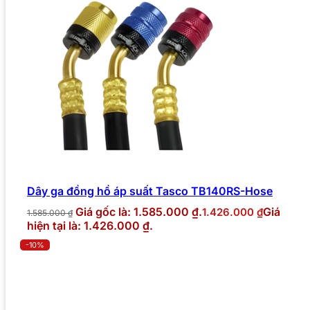
Dây ga đồng hồ áp suất Tasco TB140RS-Hose
Giá gốc là: 1.585.000 ₫.
Giá
1.426.000
₫
1.585.000
₫
hiện tại là: 1.426.000 ₫.
-10%