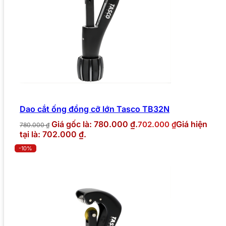
Dao cắt ống đồng cỡ lớn Tasco TB32N
Giá gốc là: 780.000 ₫.
Giá hiện
702.000
₫
780.000
₫
tại là: 702.000 ₫.
-10%