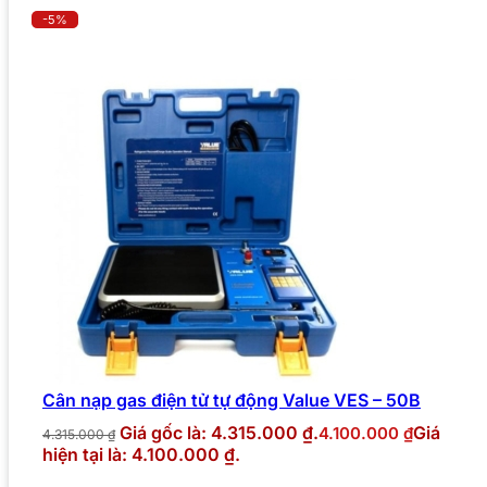
-5%
Cân nạp gas điện tử tự động Value VES – 50B
Giá gốc là: 4.315.000 ₫.
Giá
4.100.000
₫
4.315.000
₫
hiện tại là: 4.100.000 ₫.