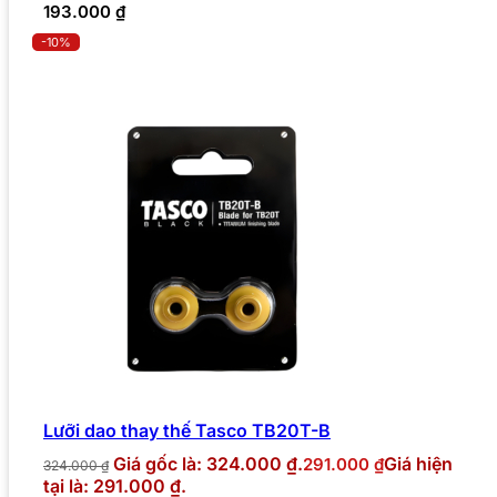
193.000
₫
-10%
Lưỡi dao thay thế Tasco TB20T-B
Giá gốc là: 324.000 ₫.
Giá hiện
291.000
₫
324.000
₫
tại là: 291.000 ₫.