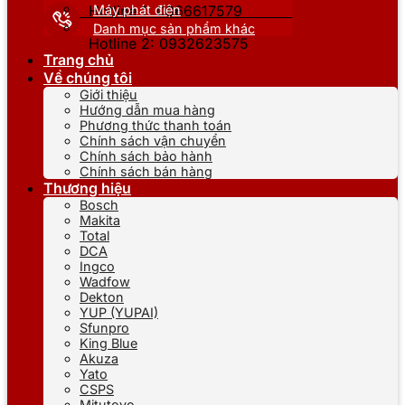
Máy phát điện
Hotline 1: 0866617579
Danh mục sản phẩm khác
Hotline 2: 0932623575
Trang chủ
Về chúng tôi
Giới thiệu
Hướng dẫn mua hàng
Phương thức thanh toán
Chính sách vận chuyển
Chính sách bảo hành
Chính sách bán hàng
Thương hiệu
Bosch
Makita
Total
DCA
Ingco
Wadfow
Dekton
YUP (YUPAI)
Sfunpro
King Blue
Akuza
Yato
CSPS
Mitutoyo