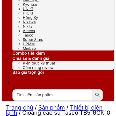
Kyoritsu
UNI-T
HIOKI
Hồng Ký
Nikawa
Nikita
Ameca
Tasco
Super Stars
HPMM
Minbao
Combo tiết kiệm
Chia sẻ & đánh giá
Kiến thức kỹ thuật
Cẩm nang review
Báo giá trọn gói
Trang chủ
/
Sản phẩm
/
Thiết bị điện
lạnh
/
Gioăng cao su Tasco TB516GK10