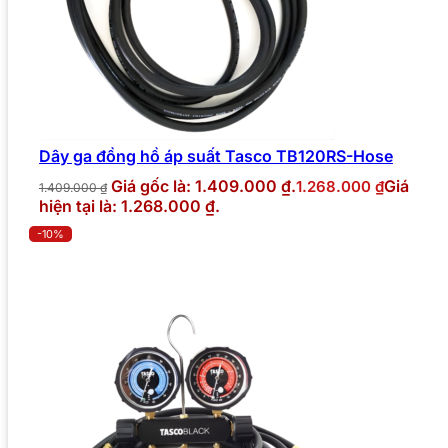
Dây ga đồng hồ áp suất Tasco TB120RS-Hose
Giá gốc là: 1.409.000 ₫.
Giá
1.268.000
₫
1.409.000
₫
hiện tại là: 1.268.000 ₫.
-10%