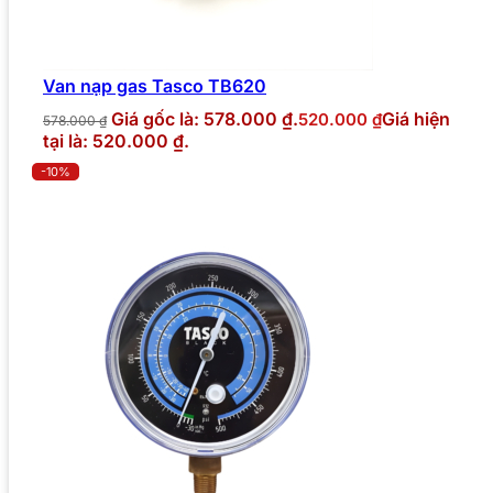
Van nạp gas Tasco TB620
Giá gốc là: 578.000 ₫.
Giá hiện
520.000
₫
578.000
₫
tại là: 520.000 ₫.
-10%