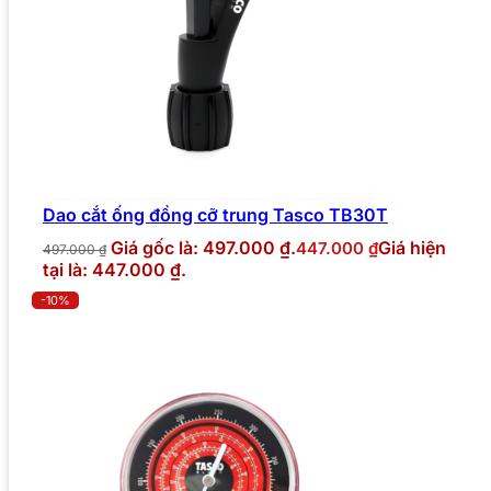
Dao cắt ống đồng cỡ trung Tasco TB30T
Giá gốc là: 497.000 ₫.
Giá hiện
447.000
₫
497.000
₫
tại là: 447.000 ₫.
-10%