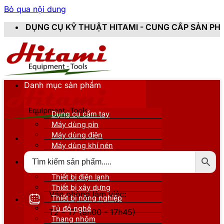
Bỏ qua nội dung
KỸ THUẬT HITAMI - CUNG CẤP SẢN PHẨM CHÍNH HÃNG,
Danh mục sản phẩm
Dụng cụ cầm tay
Máy dùng pin
Máy dùng điện
Máy dùng khí nén
Thiết bị đo kiểm
Thiết bị nâng đỡ
Thiết bị điện lạnh
Thiết bị xây dựng
Văn phòng làm việc:
Thiết bị nông nghiệp
Tủ đồ nghề
T2 - T7 (8h00 - 17h45)
Thang nhôm