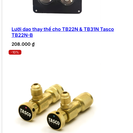
Lưỡi dao thay thế cho TB22N & TB31N Tasco
TB22N-B
208.000
₫
-10%