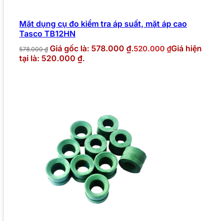
Mặt dụng cụ đo kiểm tra áp suất, mặt áp cao
Tasco TB12HN
Giá gốc là: 578.000 ₫.
Giá hiện
520.000
₫
578.000
₫
tại là: 520.000 ₫.