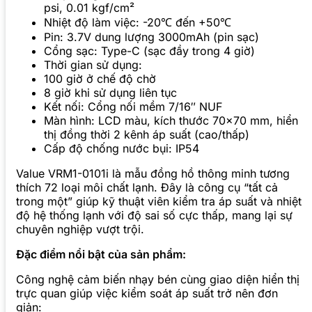
psi, 0.01 kgf/cm²
Nhiệt độ làm việc: -20℃ đến +50℃
Pin: 3.7V dung lượng 3000mAh (pin sạc)
Cổng sạc: Type-C (sạc đầy trong 4 giờ)
Thời gian sử dụng:
100 giờ ở chế độ chờ
8 giờ khi sử dụng liên tục
Kết nối: Cổng nối mềm 7/16″ NUF
Màn hình: LCD màu, kích thước 70×70 mm, hiển
thị đồng thời 2 kênh áp suất (cao/thấp)
Cấp độ chống nước bụi: IP54
Value VRM1-0101i là mẫu đồng hồ thông minh tương
thích 72 loại môi chất lạnh. Đây là công cụ “tất cả
trong một” giúp kỹ thuật viên kiểm tra áp suất và nhiệt
độ hệ thống lạnh với độ sai số cực thấp, mang lại sự
chuyên nghiệp vượt trội.
Đặc điểm nổi bật của sản phẩm:
Công nghệ cảm biến nhạy bén cùng giao diện hiển thị
trực quan giúp việc kiểm soát áp suất trở nên đơn
giản: