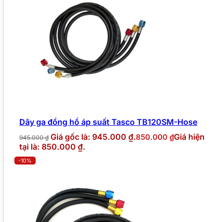
Dây ga đồng hồ áp suất Tasco TB120SM-Hose
Giá gốc là: 945.000 ₫.
Giá hiện
850.000
₫
945.000
₫
tại là: 850.000 ₫.
-10%