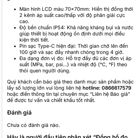
Màn hình LCD màu 70x70mm: Hiển thị đồng thời
2 kênh áp suất cao/thấp với độ phân giải cực
cao.
Độ bền chuẩn IP54: Khả năng kháng bụi và nước
giúp thiết bị hoạt động ổn định dưới mọi điều
kiện thời tiết.
Pin sạc Type-C hiện đại: Thời gian chờ lên đến
100 giờ và sạc đầy nhanh chóng trong 4 giờ.
Đa dạng đơn vị đo: Hỗ trợ đầy đủ các đơn vị áp
suất (MPa, bar, psi…) và nhiệt độ (°C, °F) theo
thói quen người dùng.
Quý khách cần báo giá theo danh mục sản phẩm hoặc
lấy số lượng lớn vui lòng liên hệ
hotline: 0866617579
hoặc điền thông tin tại chuyên mục “Liên hệ Báo giá”
để được tư vấn và chiết khấu tốt nhất.
Đánh giá
Chưa có đánh giá nào.
Hãy là người đầu tiên nhận xét “Đồng hồ đo