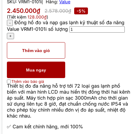
SKU:
VRM1-0101i
Hãng:
Value
2.450.000₫
2.578.000₫
-5%
(Tiết kiệm
128.000₫
)
Đồng hồ đo và nạp gas lạnh kỹ thuật số đa năng
Value VRM1-0101i số lượng
Thêm vào giỏ
Mua ngay
Thêm vào báo giá
Thiết bị đo đa năng hỗ trợ tới 72 loại gas lạnh phổ
biến với màn hình LCD màu hiển thị đồng thời hai kênh
áp suất. Máy tích hợp pin sạc 3000mAh cho thời gian
sử dụng liên tục 8 giờ, đạt chuẩn chống nước IP54 và
cho phép tùy chỉnh nhiều đơn vị đo áp suất, nhiệt độ
khác nhau.
✅ Cam kết chính hãng, mới 100%