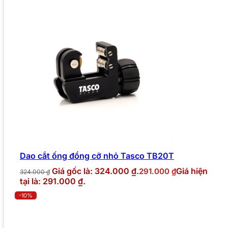
Dao cắt ống đồng cỡ nhỏ Tasco TB20T
Giá gốc là: 324.000 ₫.
Giá hiện
291.000
₫
324.000
₫
tại là: 291.000 ₫.
-10%