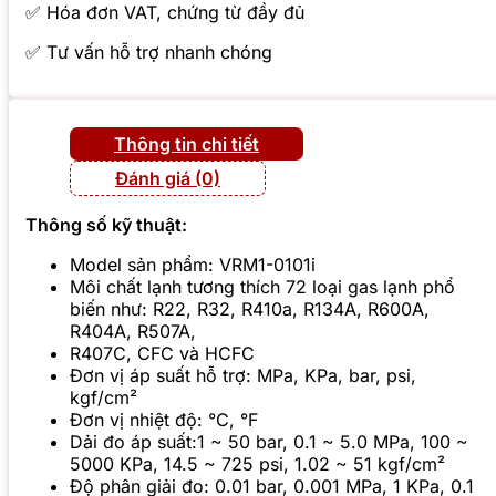
✅ Hóa đơn VAT, chứng từ đầy đủ
✅ Tư vấn hỗ trợ nhanh chóng
Thông tin chi tiết
Đánh giá (0)
Thông số kỹ thuật:
Model sản phẩm: VRM1-0101i
Môi chất lạnh tương thích 72 loại gas lạnh phổ
biến như: R22, R32, R410a, R134A, R600A,
R404A, R507A,
R407C, CFC và HCFC
Đơn vị áp suất hỗ trợ: MPa, KPa, bar, psi,
kgf/cm²
Đơn vị nhiệt độ: °C, °F
Dải đo áp suất:1 ~ 50 bar, 0.1 ~ 5.0 MPa, 100 ~
5000 KPa, 14.5 ~ 725 psi, 1.02 ~ 51 kgf/cm²
Độ phân giải đo: 0.01 bar, 0.001 MPa, 1 KPa, 0.1