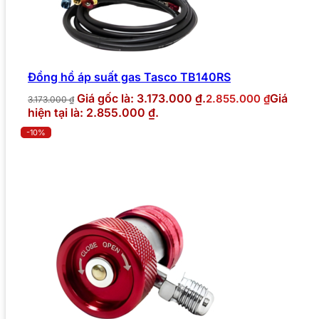
Đồng hồ áp suất gas Tasco TB140RS
Giá gốc là: 3.173.000 ₫.
Giá
2.855.000
₫
3.173.000
₫
hiện tại là: 2.855.000 ₫.
-10%