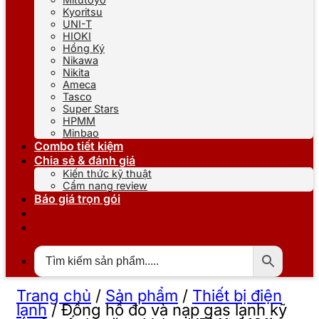
Kyoritsu
UNI-T
HIOKI
Hồng Ký
Nikawa
Nikita
Ameca
Tasco
Super Stars
HPMM
Minbao
Combo tiết kiệm
Chia sẻ & đánh giá
Kiến thức kỹ thuật
Cẩm nang review
Báo giá trọn gói
Trang chủ
/
Sản phẩm
/
Thiết bị điện
lạnh
/
Đồng hồ đo và nạp gas lạnh kỹ