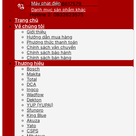
Máy phát điện
Hotline 1: 0866617579
Danh mục sản phẩm khác
Hotline 2: 0932623575
Trang chủ
Về chúng tôi
Giới thiệu
Hướng dẫn mua hàng
Phương thức thanh toán
Chính sách vận chuyển
Chính sách bảo hành
Chính sách bán hàng
Thương hiệu
Bosch
Makita
Total
DCA
Ingco
Wadfow
Dekton
YUP (YUPAI)
Sfunpro
King Blue
Akuza
Yato
CSPS
Mitutoyo