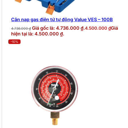
Cân nạp gas điện tử tự động Value VES – 100B
Giá gốc là: 4.736.000 ₫.
Giá
4.500.000
₫
4.736.000
₫
hiện tại là: 4.500.000 ₫.
-10%