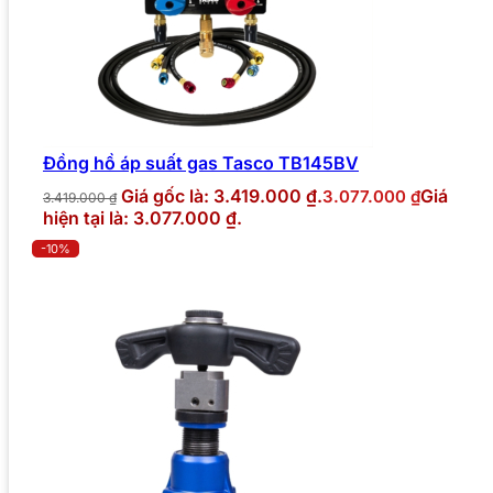
Đồng hồ áp suất gas Tasco TB145BV
Giá gốc là: 3.419.000 ₫.
Giá
3.077.000
₫
3.419.000
₫
hiện tại là: 3.077.000 ₫.
-10%