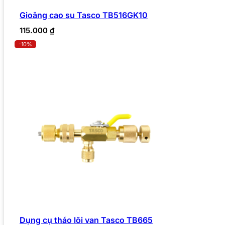
Gioăng cao su Tasco TB516GK10
115.000
₫
-10%
Dụng cụ tháo lõi van Tasco TB665