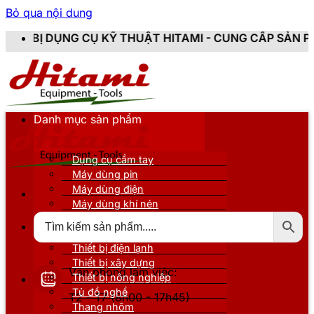
Bỏ qua nội dung
CỤ KỸ THUẬT HITAMI - CUNG CẤP SẢN PHẨM CHÍNH HÃN
Danh mục sản phẩm
Dụng cụ cầm tay
Máy dùng pin
Máy dùng điện
Máy dùng khí nén
Thiết bị đo kiểm
Thiết bị nâng đỡ
Thiết bị điện lạnh
Thiết bị xây dựng
Văn phòng làm việc:
Thiết bị nông nghiệp
Tủ đồ nghề
T2 - T7 (8h00 - 17h45)
Thang nhôm