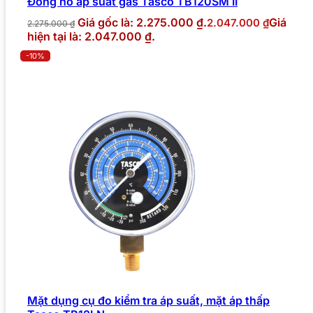
Đồng hồ áp suất gas Tasco TB120SM II
Giá gốc là: 2.275.000 ₫.
Giá
2.047.000
₫
2.275.000
₫
hiện tại là: 2.047.000 ₫.
-10%
Mặt dụng cụ đo kiểm tra áp suất, mặt áp thấp