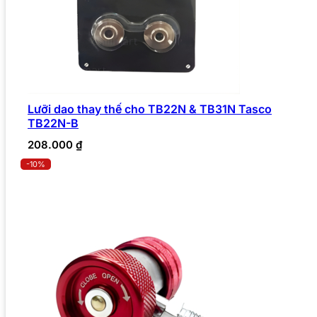
Lưỡi dao thay thế cho TB22N & TB31N Tasco
TB22N-B
208.000
₫
-10%