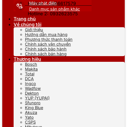
Máy phát điện
Hotline 1: 0866617579
Danh mục sản phẩm khác
Hotline 2: 0932623575
Trang chủ
Về chúng tôi
Giới thiệu
Hướng dẫn mua hàng
Phương thức thanh toán
Chính sách vận chuyển
Chính sách bảo hành
Chính sách bán hàng
Thương hiệu
Bosch
Makita
Total
DCA
Ingco
Wadfow
Dekton
YUP (YUPAI)
Sfunpro
King Blue
Akuza
Yato
CSPS
Mitutoyo