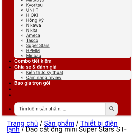
Kyoritsu
UNI-T
HIOKI
Hồng Ký
Nikawa
Nikita
Ameca
Tasco
Super Stars
HPMM
Minbao
Combo tiết kiệm
Chia sẻ & đánh giá
Kiến thức kỹ thuật
Cẩm nang review
Báo giá trọn gói
Trang chủ
/
Sản phẩm
/
Thiết bị điện
lạnh
/
Dao cắt ống mini Super Stars ST-