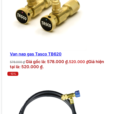
Van nạp gas Tasco TB620
Giá gốc là: 578.000 ₫.
Giá hiện
520.000
₫
578.000
₫
tại là: 520.000 ₫.
-10%