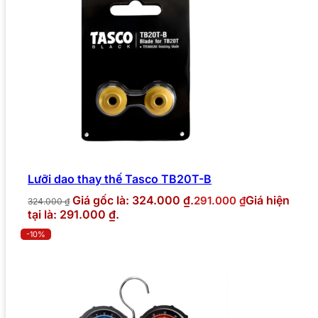
Lưỡi dao thay thế Tasco TB20T-B
Giá gốc là: 324.000 ₫.
Giá hiện
291.000
₫
324.000
₫
tại là: 291.000 ₫.
-10%