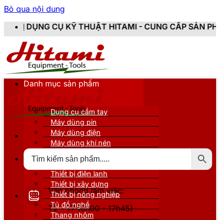
Bỏ qua nội dung
 KỸ THUẬT HITAMI - CUNG CẤP SẢN PHẨM CHÍNH HÃNG
Danh mục sản phẩm
Dụng cụ cầm tay
Máy dùng pin
Máy dùng điện
Máy dùng khí nén
Thiết bị đo kiểm
Thiết bị nâng đỡ
Thiết bị điện lạnh
Thiết bị xây dựng
Văn phòng làm việc:
Thiết bị nông nghiệp
Tủ đồ nghề
T2 - T7 (8h00 - 17h45)
Thang nhôm