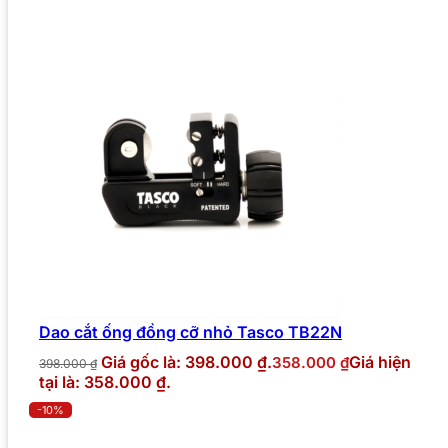
Dao cắt ống đồng cỡ nhỏ Tasco TB22N
Giá gốc là: 398.000 ₫.
Giá hiện
358.000
₫
398.000
₫
tại là: 358.000 ₫.
-10%