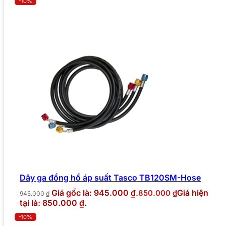
-10%
Dây ga đồng hồ áp suất Tasco TB120SM-Hose
Giá gốc là: 945.000 ₫.
Giá hiện
850.000
₫
945.000
₫
tại là: 850.000 ₫.
-10%