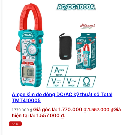
Ampe kìm đo dòng DC/AC kỹ thuật số Total
TMT410005
Giá gốc là: 1.770.000 ₫.
Giá
1.557.000
₫
1.770.000
₫
hiện tại là: 1.557.000 ₫.
-3%