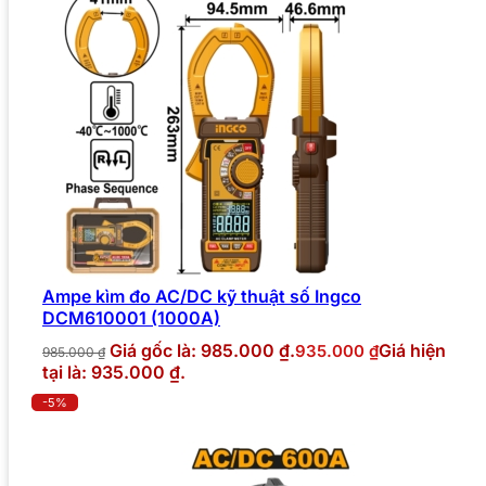
Ampe kìm đo AC/DC kỹ thuật số Ingco
DCM610001 (1000A)
Giá gốc là: 985.000 ₫.
Giá hiện
935.000
₫
985.000
₫
tại là: 935.000 ₫.
-5%