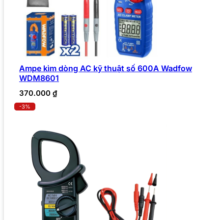
Ampe kìm dòng AC kỹ thuật số 600A Wadfow
WDM8601
370.000
₫
-3%