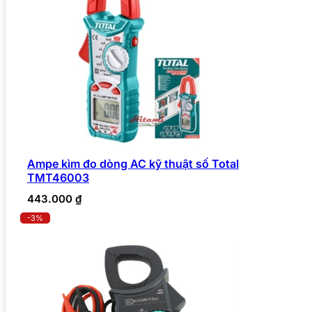
Ampe kìm đo dòng AC kỹ thuật số Total
TMT46003
443.000
₫
-3%