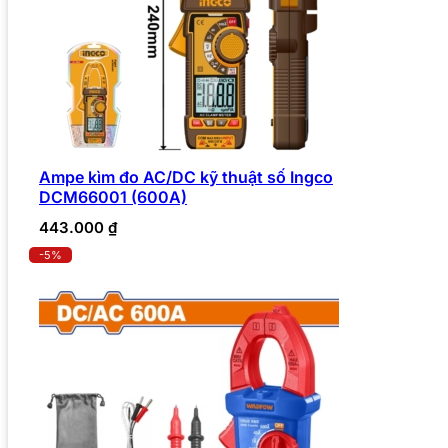
Ampe kìm đo AC/DC kỹ thuật số Ingco
DCM66001 (600A)
443.000
₫
-5%