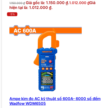
Giá gốc là: 1.150.000 ₫.
Giá
1.012.000
₫
1.150.000
₫
hiện tại là: 1.012.000 ₫.
-5%
Ampe kìm đo AC kỹ thuật số 600A- 6000 số đếm
Wadfow WDM6505