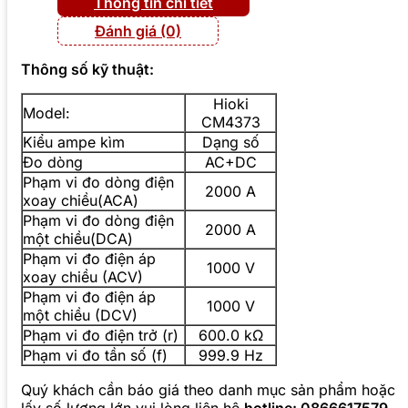
Thông tin chi tiết
Đánh giá (0)
Thông số kỹ thuật:
Hioki
Model:
CM4373
Kiểu ampe kìm
Dạng số
Đo dòng
AC+DC
Phạm vi đo dòng điện
2000 A
xoay chiều(ACA)
Phạm vi đo dòng điện
2000 A
một chiều(DCA)
Phạm vi đo điện áp
1000 V
xoay chiều (ACV)
Phạm vi đo điện áp
1000 V
một chiều (DCV)
Phạm vi đo điện trở (r)
600.0 kΩ
Phạm vi đo tần số (f)
999.9 Hz
Quý khách cần báo giá theo danh mục sản phẩm hoặc
lấy số lượng lớn vui lòng liên hệ
hotline: 0866617579