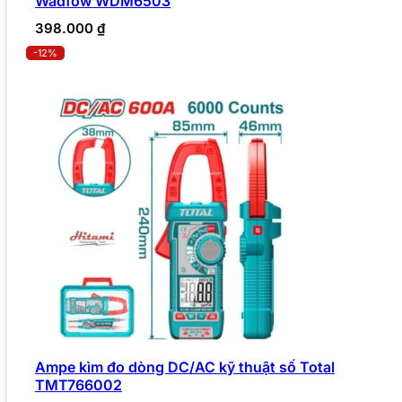
Wadfow WDM6503
398.000
₫
-12%
Ampe kìm đo dòng DC/AC kỹ thuật số Total
TMT766002