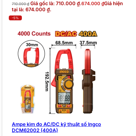
Giá gốc là: 710.000 ₫.
Giá hiện
674.000
₫
710.000
₫
tại là: 674.000 ₫.
-5%
Ampe kìm đo AC/DC kỹ thuật số Ingco
DCM62002 (400A)