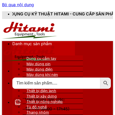
Bỏ qua nội dung
Ỹ THUẬT HITAMI - CUNG CẤP SẢN PHẨM CHÍNH HÃNG, 
Danh mục sản phẩm
Dụng cụ cầm tay
Máy dùng pin
Máy dùng điện
Máy dùng khí nén
Thiết bị đo kiểm
Thiết bị nâng đỡ
Thiết bị điện lạnh
Thiết bị xây dựng
Văn phòng làm việc:
Thiết bị nông nghiệp
Tủ đồ nghề
T2 - T7 (8h00 - 17h45)
Thang nhôm