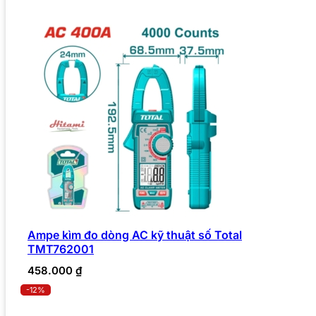
Ampe kìm đo dòng AC kỹ thuật số Total
TMT762001
458.000
₫
-12%