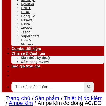
Kyoritsu
UNI-T
HIOKI
Hồng Ký
Nikawa
Nikita
Ameca
Tasco
Super Stars
HPMM
Minbao
Combo tiết kiệm
Chia sẻ & đánh giá
Kiến thức kỹ thuật
Cẩm nang review
Báo giá trọn gói
Trang chủ
/
Sản phẩm
/
Thiết bị đo kiểm
/
Ampe kìm
/
Ampe kìm đo dòng AC/DC