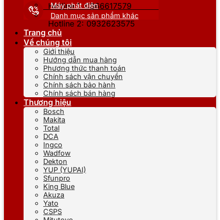
Máy phát điện
Hotline 1: 0866617579
Danh mục sản phẩm khác
Hotline 2: 0932623575
Trang chủ
Về chúng tôi
Giới thiệu
Hướng dẫn mua hàng
Phương thức thanh toán
Chính sách vận chuyển
Chính sách bảo hành
Chính sách bán hàng
Thương hiệu
Bosch
Makita
Total
DCA
Ingco
Wadfow
Dekton
YUP (YUPAI)
Sfunpro
King Blue
Akuza
Yato
CSPS
Mitutoyo