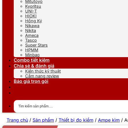
Mitutoyo
Kyoritsu
UNI-T
HIOKI
Hồng Ký
Nikawa
Nikita
Ameca
Tasco
Super Stars
HPMM
Minbao
Combo tiết kiệm
Chia sẻ & đánh giá
Kiến thức kỹ thuật
Cẩm nang review
Báo giá trọn gói
Trang chủ
/
Sản phẩm
/
Thiết bị đo kiểm
/
Ampe kìm
/
A