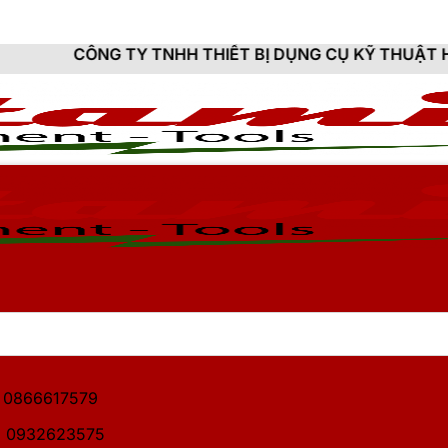
 TY TNHH THIẾT BỊ DỤNG CỤ KỸ THUẬT HITAMI - CUNG
1: 0866617579
2: 0932623575