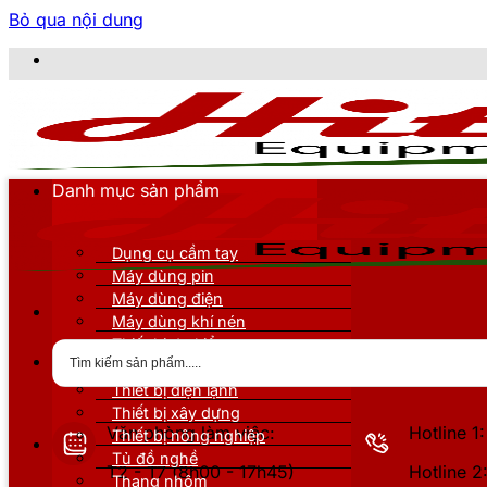
Bỏ qua nội dung
CÔNG
Danh mục sản phẩm
Dụng cụ cầm tay
Máy dùng pin
Máy dùng điện
Máy dùng khí nén
Thiết bị đo kiểm
Thiết bị nâng đỡ
Thiết bị điện lạnh
Thiết bị xây dựng
Văn phòng làm việc:
Hotline 
Thiết bị nông nghiệp
Tủ đồ nghề
T2 - T7 (8h00 - 17h45)
Hotline 
Thang nhôm