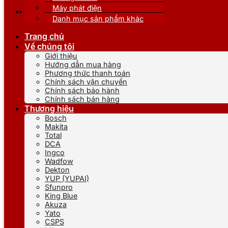
Máy phát điện
Danh mục sản phẩm khác
Trang chủ
Về chúng tôi
Giới thiệu
Hướng dẫn mua hàng
Phương thức thanh toán
Chính sách vận chuyển
Chính sách bảo hành
Chính sách bán hàng
Thương hiệu
Bosch
Makita
Total
DCA
Ingco
Wadfow
Dekton
YUP (YUPAI)
Sfunpro
King Blue
Akuza
Yato
CSPS