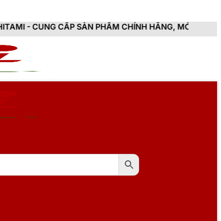
 CẤP SẢN PHẨM CHÍNH HÃNG, MỚI 100%, ĐẦY ĐỦ CHỨN