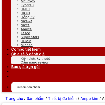
Mitutoyo
Kyoritsu
UNI-T
HIOKI
Hồng Ký
Nikawa
Nikita
Ameca
Tasco
Super Stars
HPMM
Minbao
Combo tiết kiệm
Chia sẻ & đánh giá
Kiến thức kỹ thuật
Cẩm nang review
Báo giá trọn gói
Trang chủ
/
Sản phẩm
/
Thiết bị đo kiểm
/
Ampe kìm
/
A