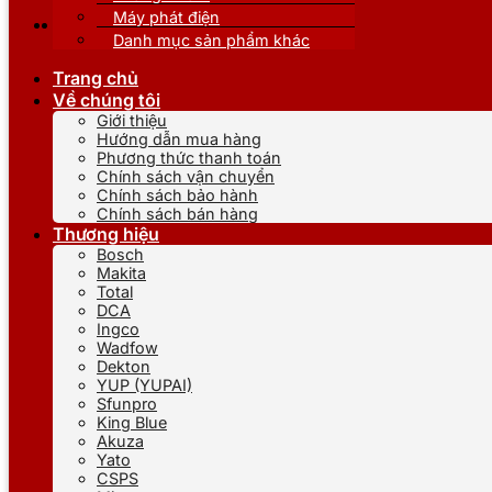
Máy phát điện
Danh mục sản phẩm khác
Trang chủ
Về chúng tôi
Giới thiệu
Hướng dẫn mua hàng
Phương thức thanh toán
Chính sách vận chuyển
Chính sách bảo hành
Chính sách bán hàng
Thương hiệu
Bosch
Makita
Total
DCA
Ingco
Wadfow
Dekton
YUP (YUPAI)
Sfunpro
King Blue
Akuza
Yato
CSPS