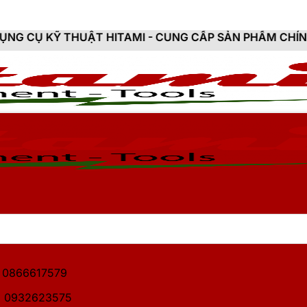
HUẬT HITAMI - CUNG CẤP SẢN PHẨM CHÍNH HÃNG, MỚI
1: 0866617579
2: 0932623575