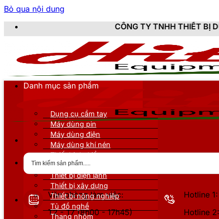
Bỏ qua nội dung
CÔNG TY TNHH THIẾT BỊ DỤNG CỤ KỸ T
Danh mục sản phẩm
Dụng cụ cầm tay
Máy dùng pin
Máy dùng điện
Máy dùng khí nén
Thiết bị đo kiểm
Thiết bị nâng đỡ
Thiết bị điện lạnh
Thiết bị xây dựng
Văn phòng làm việc:
Hotline 
Thiết bị nông nghiệp
Tủ đồ nghề
T2 - T7 (8h00 - 17h45)
Hotline 
Thang nhôm