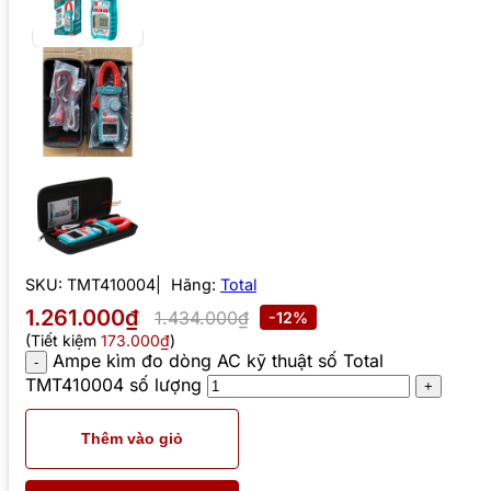
SKU:
TMT410004
Hãng:
Total
1.261.000₫
1.434.000₫
-12%
(Tiết kiệm
173.000₫
)
Ampe kìm đo dòng AC kỹ thuật số Total
TMT410004 số lượng
Thêm vào giỏ