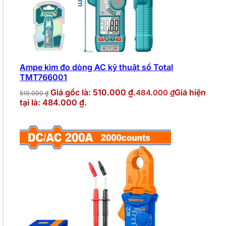
Ampe kìm đo dòng AC kỹ thuật số Total
TMT766001
Giá gốc là: 510.000 ₫.
Giá hiện
484.000
₫
510.000
₫
tại là: 484.000 ₫.