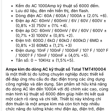
Kềm đo AC 1000Amp kỹ thuật số 6000 đếm.
Lưu dữ liệu, đèn nền hiển thị, đèn flash.
Dòng điện AC: 60A / 600A / 1000A ± (2.0% +6).
Điện áp AC: 60mV / 600mV / 6V / 60V / 600V ±
(0,8% +3) 750V ± (1% +4).
Điện áp DC: 60mV / 600mV / 6V / 60V / 600V ±
(0,7% +3) 1000V ± (0,8% +2).
Điện trở: 600Ω / 6kΩ / 60kΩ / 600kΩ / 6MΩ ±
(0,8% +3) 60MΩ ± (1,2% +3)
Điện dung: 10nF / 100nF / 1000nF / 10? F / 100? F
/ 1000? F / 10mF / 100mF ± (4,0% +5).
Tần số: 0 ~ 10KHz ± (1,5%+5).
Ampe kìm đo dòng AC kỹ thuật số Total TMT410004
là một thiết bị đo lường chuyên nghiệp được thiết kế
để đáp ứng nhu cầu đo đạc điện trong các ứng dụng
công nghiệp và dân dụng. Sản phẩm sở hữu khả năng
đo dòng AC lên đến 1000A với độ chính xác cao, cùng
màn hình kỹ thuật số 6000 đếm giúp hiển thị kết quả
một cách rõ ràng và chi tiết. Thiết bị này không chỉ
đơn thuần là một ampe kìm mà còn tích hợp nhiều
chức năng đo lường khác như điện áp, điện trở, điện