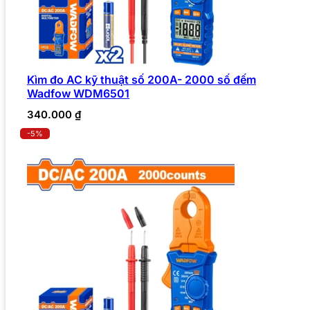
Kìm đo AC kỹ thuật số 200A- 2000 số đếm
Wadfow WDM6501
340.000
₫
-5%