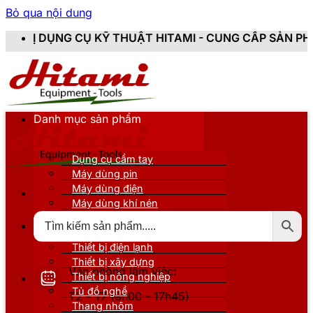
Bỏ qua nội dung
KỸ THUẬT HITAMI - CUNG CẤP SẢN PHẨM CHÍNH HÃNG,
Danh mục sản phẩm
Dụng cụ cầm tay
Máy dùng pin
Máy dùng điện
Máy dùng khí nén
Thiết bị đo kiểm
Thiết bị nâng đỡ
Thiết bị điện lạnh
Thiết bị xây dựng
Văn phòng làm việc:
Thiết bị nông nghiệp
Tủ đồ nghề
T2 - T7 (8h00 - 17h45)
Thang nhôm