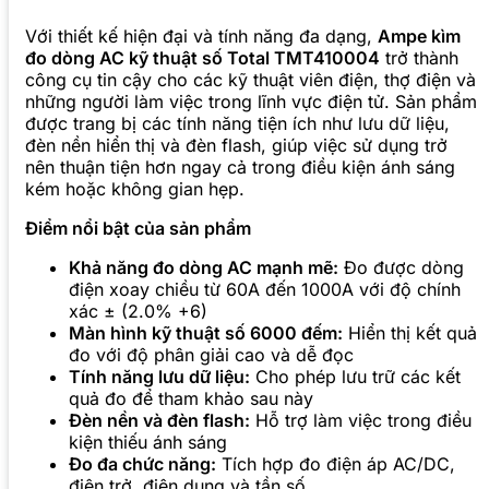
Với thiết kế hiện đại và tính năng đa dạng,
Ampe kìm
đo dòng AC kỹ thuật số Total TMT410004
trở thành
công cụ tin cậy cho các kỹ thuật viên điện, thợ điện và
những người làm việc trong lĩnh vực điện tử. Sản phẩm
được trang bị các tính năng tiện ích như lưu dữ liệu,
đèn nền hiển thị và đèn flash, giúp việc sử dụng trở
nên thuận tiện hơn ngay cả trong điều kiện ánh sáng
kém hoặc không gian hẹp.
Điểm nổi bật của sản phẩm
Khả năng đo dòng AC mạnh mẽ:
Đo được dòng
điện xoay chiều từ 60A đến 1000A với độ chính
xác ± (2.0% +6)
Màn hình kỹ thuật số 6000 đếm:
Hiển thị kết quả
đo với độ phân giải cao và dễ đọc
Tính năng lưu dữ liệu:
Cho phép lưu trữ các kết
quả đo để tham khảo sau này
Đèn nền và đèn flash:
Hỗ trợ làm việc trong điều
kiện thiếu ánh sáng
Đo đa chức năng:
Tích hợp đo điện áp AC/DC,
điện trở, điện dung và tần số