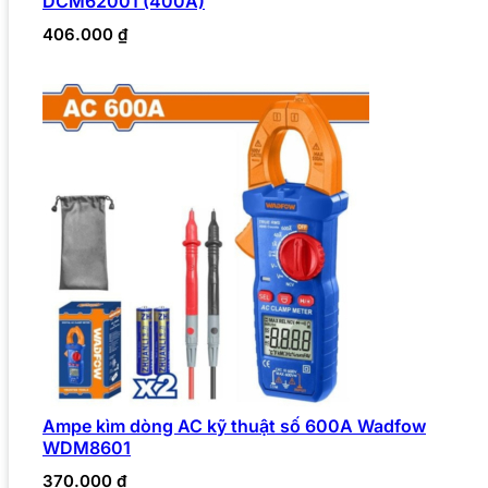
DCM62001 (400A)
406.000
₫
Ampe kìm dòng AC kỹ thuật số 600A Wadfow
WDM8601
370.000
₫