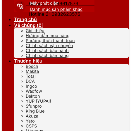
Máy phát điện
Hotline 1: 0866617579
Danh mục sản phẩm khác
Hotline 2: 0932623575
Trang chủ
Về chúng tôi
Giới thiệu
Hướng dẫn mua hàng
Phương thức thanh toán
Chính sách vận chuyển
Chính sách bảo hành
Chính sách bán hàng
Thương hiệu
Bosch
Makita
Total
DCA
Ingco
Wadfow
Dekton
YUP (YUPAI)
Sfunpro
King Blue
Akuza
Yato
CSPS
Mitutoyo