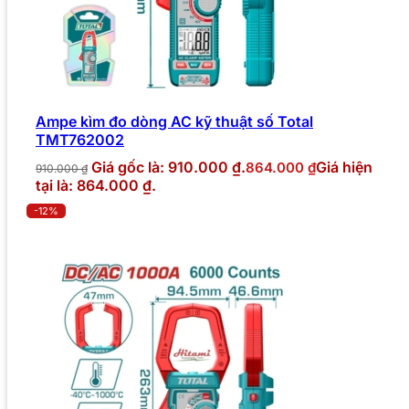
Ampe kìm đo dòng AC kỹ thuật số Total
TMT762002
Giá gốc là: 910.000 ₫.
Giá hiện
864.000
₫
910.000
₫
tại là: 864.000 ₫.
-12%