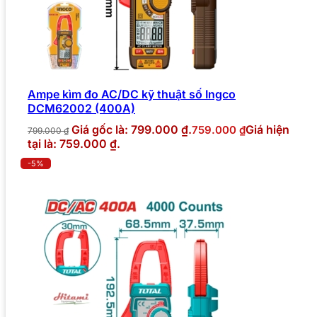
Ampe kìm đo AC/DC kỹ thuật số Ingco
DCM62002 (400A)
Giá gốc là: 799.000 ₫.
Giá hiện
759.000
₫
799.000
₫
tại là: 759.000 ₫.
-5%