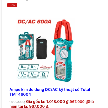
-5%
Ampe kìm đo dòng DC/AC kỹ thuật số Total
TMT46004
Giá gốc là: 1.018.000 ₫.
Giá
967.000
₫
1.018.000
₫
hiện tại là: 967.000 ₫.