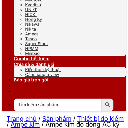
Kyoritsu
UNI-T
HIOKI
Hồng Ký
Nikawa
Nikita
Ameca
Tasco
Super Stars
HPMM
Minbao
Combo tiết kiệm
Chia sẻ & đánh giá
Kiến thức kỹ thuật
Cẩm nang review
Báo giá trọn gói
Trang chủ
/
Sản phẩm
/
Thiết bị đo kiểm
/
Ampe kìm
/
Ampe kìm đo dòng AC kỹ