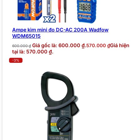
Ampe kìm mini đo DC-AC 200A Wadfow
WDM65015
Giá gốc là: 600.000 ₫.
Giá hiện
570.000
₫
600.000
₫
tại là: 570.000 ₫.
-3%