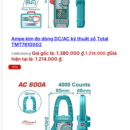
Ampe kìm đo dòng DC/AC kỹ thuật số Total
TMT7610002
Giá gốc là: 1.380.000 ₫.
Giá
1.214.000
₫
1.380.000
₫
hiện tại là: 1.214.000 ₫.
-5%