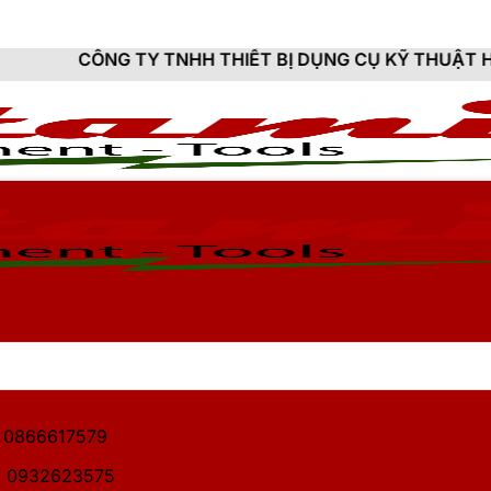
Y TNHH THIẾT BỊ DỤNG CỤ KỸ THUẬT HITAMI - CUNG 
1: 0866617579
2: 0932623575