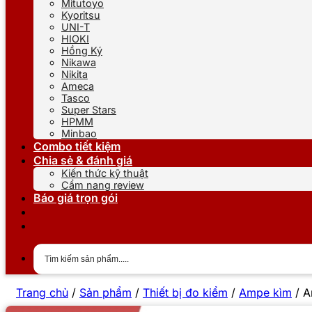
Mitutoyo
Kyoritsu
UNI-T
HIOKI
Hồng Ký
Nikawa
Nikita
Ameca
Tasco
Super Stars
HPMM
Minbao
Combo tiết kiệm
Chia sẻ & đánh giá
Kiến thức kỹ thuật
Cẩm nang review
Báo giá trọn gói
Trang chủ
/
Sản phẩm
/
Thiết bị đo kiểm
/
Ampe kìm
/
A