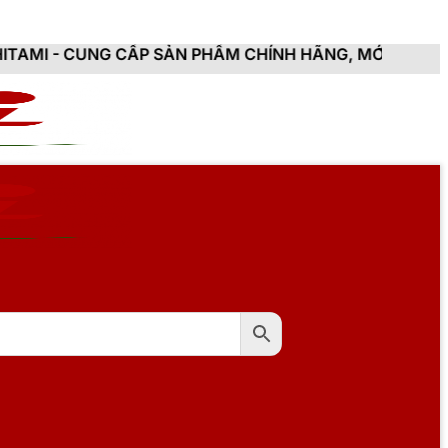
CẤP SẢN PHẨM CHÍNH HÃNG, MỚI 100%, ĐẦY ĐỦ CHỨNG 