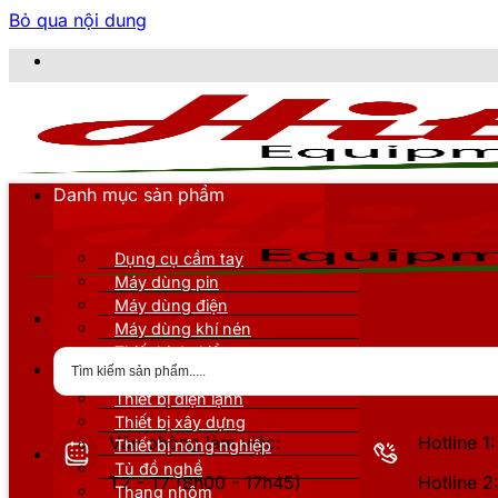
Bỏ qua nội dung
CÔNG T
Danh mục sản phẩm
Dụng cụ cầm tay
Máy dùng pin
Máy dùng điện
Máy dùng khí nén
Thiết bị đo kiểm
Thiết bị nâng đỡ
Thiết bị điện lạnh
Thiết bị xây dựng
Văn phòng làm việc:
Hotline 
Thiết bị nông nghiệp
Tủ đồ nghề
T2 - T7 (8h00 - 17h45)
Hotline 
Thang nhôm