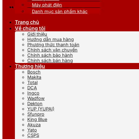
Máy phát điện
Danh mục sản phẩm khác
Trang chủ
Về chúng tôi
Giới thiệu
Hướng dẫn mua hàng
Phương thức thanh toán
Chính sách vận chuyển
Chính sách bảo hành
Chính sách bán hàng
Thương hiệu
Bosch
Makita
Total
DCA
Ingco
Wadfow
Dekton
YUP (YUPAI)
Sfunpro
King Blue
Akuza
Yato
CSPS