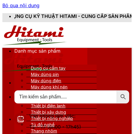
Bỏ qua nội dung
THUẬT HITAMI - CUNG CẤP SẢN PHẨM CHÍNH HÃNG, MỚI
Danh mục sản phẩm
Dụng cụ cầm tay
Máy dùng pin
Máy dùng điện
Máy dùng khí nén
Thiết bị đo kiểm
Thiết bị nâng đỡ
Thiết bị điện lạnh
Thiết bị xây dựng
Văn phòng làm việc:
Thiết bị nông nghiệp
Tủ đồ nghề
T2 - T7 (8h00 - 17h45)
Thang nhôm