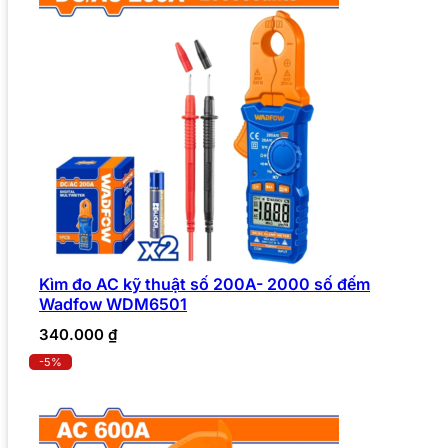
Kìm đo AC kỹ thuật số 200A- 2000 số đếm
Wadfow WDM6501
340.000
₫
-5%