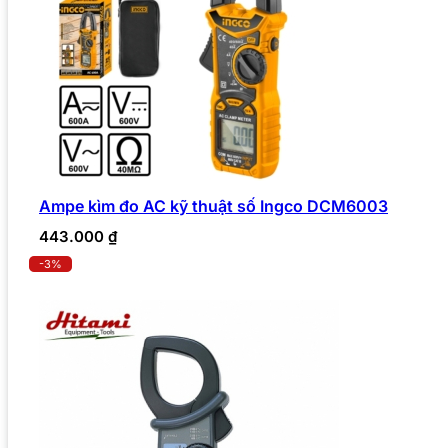
Ampe kìm đo AC kỹ thuật số Ingco DCM6003
443.000
₫
-3%