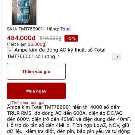
SKU:
TMT766001
Hãng:
Total
484.000₫
510.000₫
-5%
(Tiết kiệm
26.000₫
)
Ampe kìm đo dòng AC kỹ thuật số Total
TMT766001 số lượng
Thêm vào giỏ
Mua ngay
Thêm vào báo giá
Ampe kìm Total TMT766001 hiển thị 4000 số đếm
TRUR RMS, đo dòng AC đến 600A, điện áp DC/AC
đến 600V, điện trở đến 40MΩ và điện dung đến 40mF.
Hỗ trợ đo tần số đến 4MHz. Tích hợp LowZ, NCV, giữ
dữ liệu, kiểm tra điốt, đèn pin, báo pin yếu và tự động