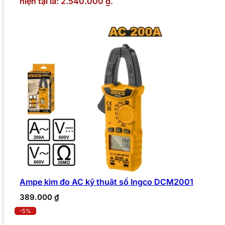
hiện tại là: 2.540.000 ₫.
Ampe kìm đo AC kỹ thuật số Ingco DCM2001
389.000
₫
-5%