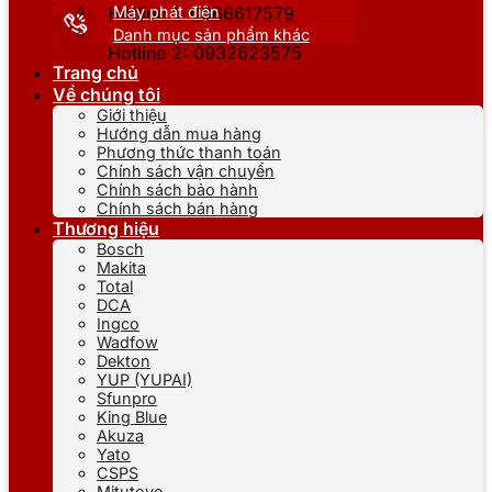
Máy phát điện
Hotline 1: 0866617579
Danh mục sản phẩm khác
Hotline 2: 0932623575
Trang chủ
Về chúng tôi
Giới thiệu
Hướng dẫn mua hàng
Phương thức thanh toán
Chính sách vận chuyển
Chính sách bảo hành
Chính sách bán hàng
Thương hiệu
Bosch
Makita
Total
DCA
Ingco
Wadfow
Dekton
YUP (YUPAI)
Sfunpro
King Blue
Akuza
Yato
CSPS
Mitutoyo