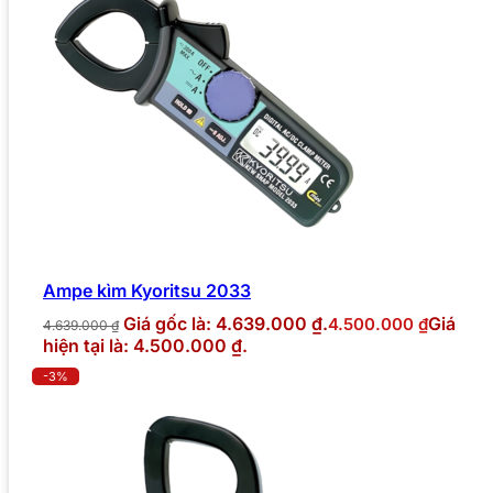
Ampe kìm Kyoritsu 2033
Giá gốc là: 4.639.000 ₫.
Giá
4.500.000
₫
4.639.000
₫
hiện tại là: 4.500.000 ₫.
-3%