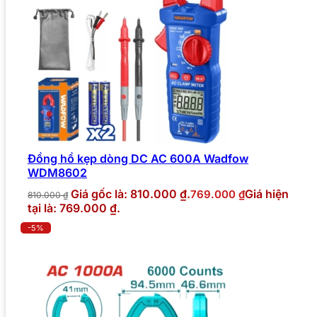
Đồng hồ kẹp dòng DC AC 600A Wadfow
WDM8602
Giá gốc là: 810.000 ₫.
Giá hiện
769.000
₫
810.000
₫
tại là: 769.000 ₫.
-5%