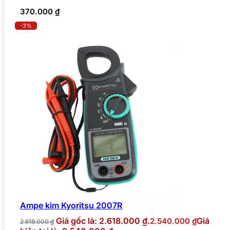
370.000
₫
-3%
Ampe kìm Kyoritsu 2007R
Giá gốc là: 2.618.000 ₫.
Giá
2.540.000
₫
2.618.000
₫