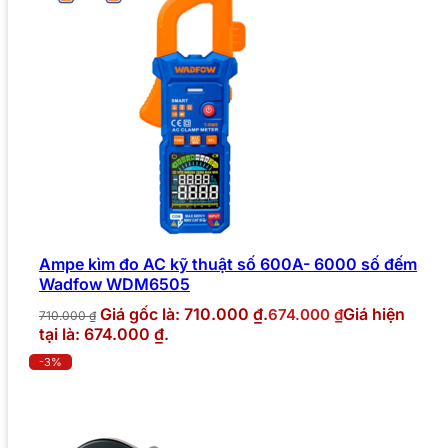
Ampe kìm đo AC kỹ thuật số 600A- 6000 số đếm
Wadfow WDM6505
Giá gốc là: 710.000 ₫.
Giá hiện
674.000
₫
710.000
₫
tại là: 674.000 ₫.
-3%