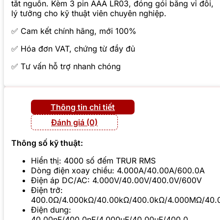
tắt nguồn. Kèm 3 pin AAA LR03, đóng gói bằng vỉ đôi,
lý tưởng cho kỹ thuật viên chuyên nghiệp.
✅ Cam kết chính hãng, mới 100%
✅ Hóa đơn VAT, chứng từ đầy đủ
✅ Tư vấn hỗ trợ nhanh chóng
Thông tin chi tiết
Đánh giá (0)
Thông số kỹ thuật:
Hiển thị: 4000 số đếm TRUR RMS
Dòng điện xoay chiều: 4.000A/40.00A/600.0A
Điện áp DC/AC: 4.000V/40.00V/400.0V/600V
Điện trở:
400.0Ω/4.000kΩ/40.00kΩ/400.0kΩ/4.000MΩ/40
Điện dung:
40.00nF/400.0nF/4.000uF/40.00uF/400.0