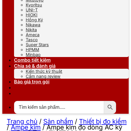
Kyoritsu
UNI-T
HIOKI
Hồng Ký
Nikawa
Nikita
Ameca
Tasco
Super Stars
HPMM
Minbao
Combo tiết kiệm
Chia sẻ & đánh giá
Kiến thức kỹ thuật
Cẩm nang review
Báo giá trọn gói
Trang chủ
/
Sản phẩm
/
Thiết bị đo kiểm
/
Ampe kìm
/
Ampe kìm đo dòng AC kỹ