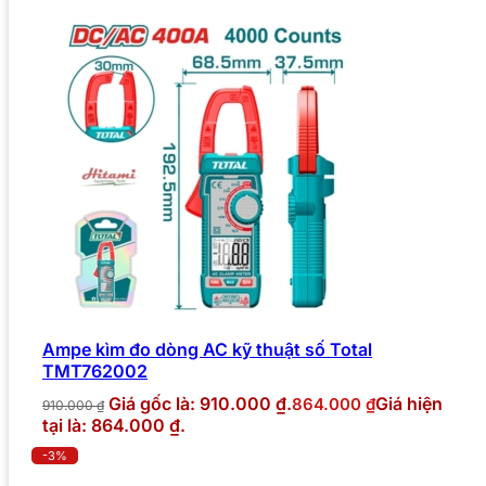
Ampe kìm đo dòng AC kỹ thuật số Total
TMT762002
Giá gốc là: 910.000 ₫.
Giá hiện
864.000
₫
910.000
₫
tại là: 864.000 ₫.
-3%