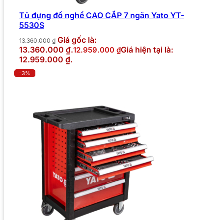
Tủ đựng đồ nghề CAO CẤP 7 ngăn Yato YT-
5530S
Giá gốc là:
13.360.000
₫
13.360.000 ₫.
Giá hiện tại là:
12.959.000
₫
12.959.000 ₫.
-3%