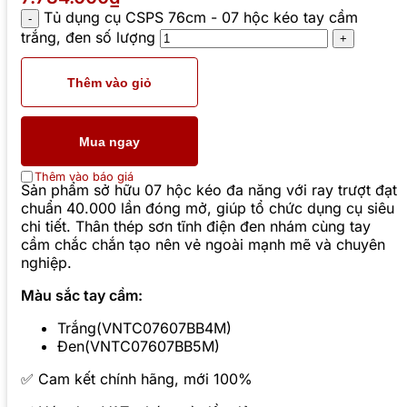
Tủ dụng cụ CSPS 76cm - 07 hộc kéo tay cầm
trắng, đen số lượng
Thêm vào giỏ
Mua ngay
Thêm vào báo giá
Sản phẩm sở hữu 07 hộc kéo đa năng với ray trượt đạt
chuẩn 40.000 lần đóng mở, giúp tổ chức dụng cụ siêu
chi tiết. Thân thép sơn tĩnh điện đen nhám cùng tay
cầm chắc chắn tạo nên vẻ ngoài mạnh mẽ và chuyên
nghiệp.
Màu sắc tay cầm:
Trắng(VNTC07607BB4M)
Đen(VNTC07607BB5M)
✅ Cam kết chính hãng, mới 100%