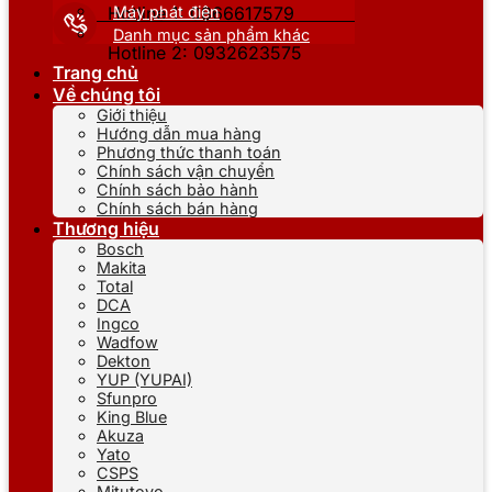
Máy phát điện
Hotline 1: 0866617579
Danh mục sản phẩm khác
Hotline 2: 0932623575
Trang chủ
Về chúng tôi
Giới thiệu
Hướng dẫn mua hàng
Phương thức thanh toán
Chính sách vận chuyển
Chính sách bảo hành
Chính sách bán hàng
Thương hiệu
Bosch
Makita
Total
DCA
Ingco
Wadfow
Dekton
YUP (YUPAI)
Sfunpro
King Blue
Akuza
Yato
CSPS
Mitutoyo