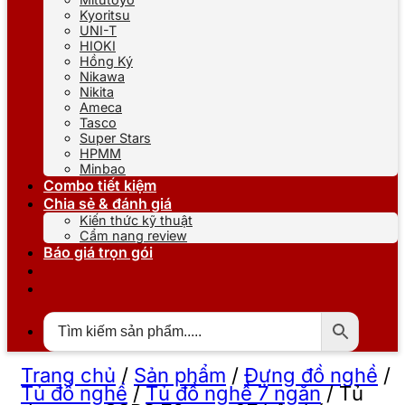
Kyoritsu
UNI-T
HIOKI
Hồng Ký
Nikawa
Nikita
Ameca
Tasco
Super Stars
HPMM
Minbao
Combo tiết kiệm
Chia sẻ & đánh giá
Kiến thức kỹ thuật
Cẩm nang review
Báo giá trọn gói
Trang chủ
/
Sản phẩm
/
Đựng đồ nghề
/
Tủ đồ nghề
/
Tủ đồ nghề 7 ngăn
/
Tủ