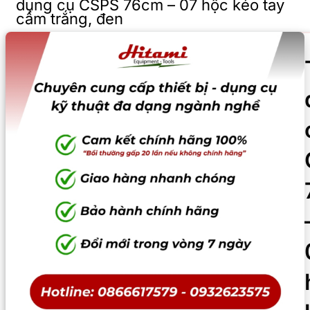
dụng cụ CSPS 76cm – 07 hộc kéo tay
cầm trắng, đen