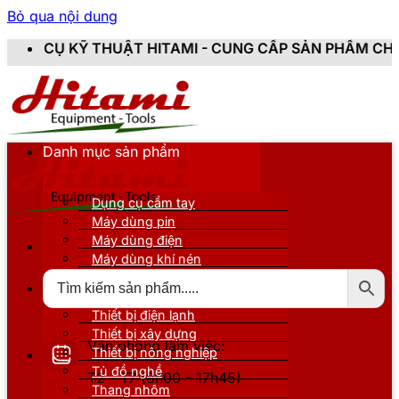
Bỏ qua nội dung
HITAMI - CUNG CẤP SẢN PHẨM CHÍNH HÃNG, MỚI 100%,
Danh mục sản phẩm
Dụng cụ cầm tay
Máy dùng pin
Máy dùng điện
Máy dùng khí nén
Thiết bị đo kiểm
Thiết bị nâng đỡ
Thiết bị điện lạnh
Thiết bị xây dựng
Văn phòng làm việc:
Thiết bị nông nghiệp
Tủ đồ nghề
T2 - T7 (8h00 - 17h45)
Thang nhôm