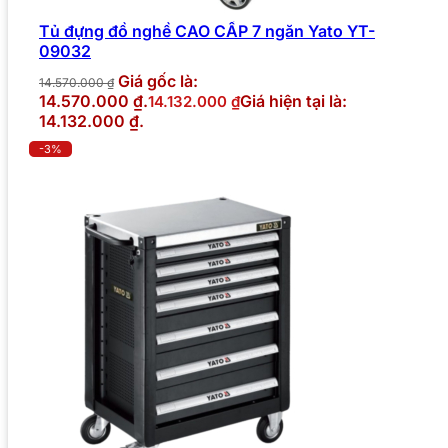
Tủ đựng đồ nghề CAO CẤP 7 ngăn Yato YT-
09032
Giá gốc là:
14.570.000
₫
14.570.000 ₫.
Giá hiện tại là:
14.132.000
₫
14.132.000 ₫.
-3%