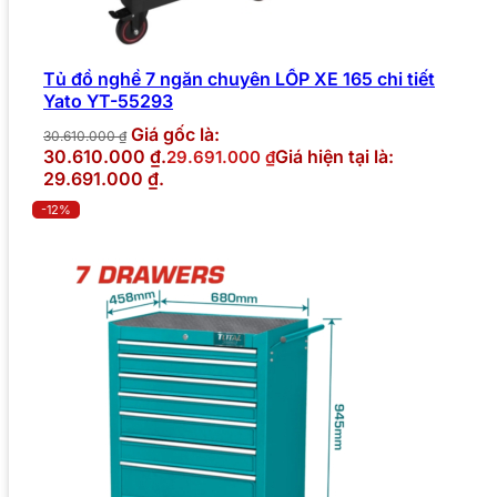
Tủ đồ nghề 7 ngăn chuyên LỐP XE 165 chi tiết
Yato YT-55293
Giá gốc là:
30.610.000
₫
30.610.000 ₫.
Giá hiện tại là:
29.691.000
₫
29.691.000 ₫.
-12%