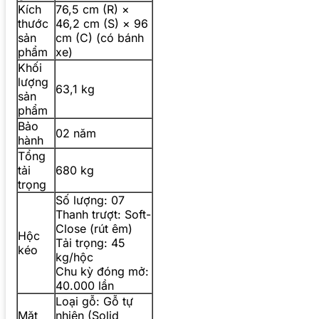
Kích
76,5 cm (R) ×
thước
46,2 cm (S) × 96
sản
cm (C) (có bánh
phẩm
xe)
Khối
lượng
63,1 kg
sản
phẩm
Bảo
02 năm
hành
Tổng
tải
680 kg
trọng
Số lượng: 07
Thanh trượt: Soft-
Close (rút êm)
Hộc
Tải trọng: 45
kéo
kg/hộc
Chu kỳ đóng mở:
40.000 lần
Loại gỗ: Gỗ tự
Mặt
nhiên (Solid