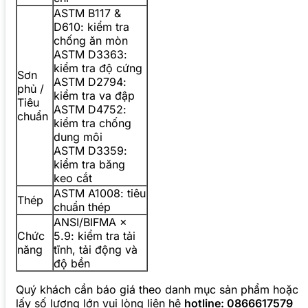
ASTM B117 &
D610: kiểm tra
chống ăn mòn
ASTM D3363:
kiểm tra độ cứng
Sơn
ASTM D2794:
phủ /
kiểm tra va đập
Tiêu
ASTM D4752:
chuẩn
kiểm tra chống
dung môi
ASTM D3359:
kiểm tra băng
keo cắt
ASTM A1008: tiêu
Thép
chuẩn thép
ANSI/BIFMA ×
Chức
5.9: kiểm tra tải
năng
tĩnh, tải động và
độ bền
Quý khách cần báo giá theo danh mục sản phẩm hoặc
lấy số lượng lớn vui lòng liên hệ
hotline: 0866617579