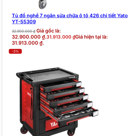
Tủ đồ nghề 7 ngăn sửa chữa ô tô 426 chi tiết Yato
YT-55309
Giá gốc là:
32.900.000
₫
32.900.000 ₫.
Giá hiện tại là:
31.913.000
₫
31.913.000 ₫.
-3%