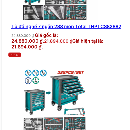
Tủ đồ nghề 7 ngăn 288 món Total THPTCS82882
Giá gốc là:
24.880.000
₫
24.880.000 ₫.
Giá hiện tại là:
21.894.000
₫
21.894.000 ₫.
-12%