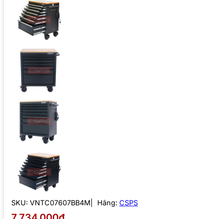
SKU:
VNTC07607BB4M
Hãng:
CSPS
7.734.000₫