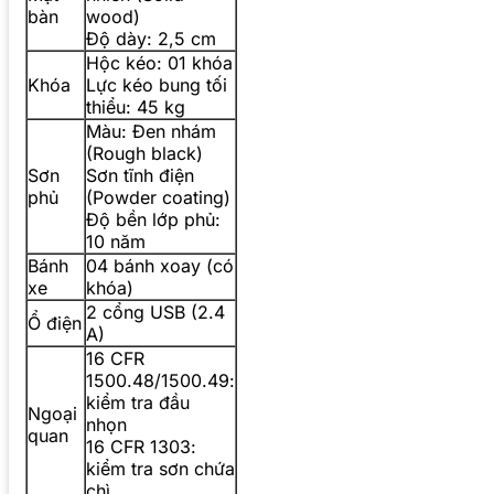
bàn
wood)
Độ dày: 2,5 cm
Hộc kéo: 01 khóa
Khóa
Lực kéo bung tối
thiểu: 45 kg
Màu: Đen nhám
(Rough black)
Sơn
Sơn tĩnh điện
phủ
(Powder coating)
Độ bền lớp phủ:
10 năm
Bánh
04 bánh xoay (có
xe
khóa)
2 cổng USB (2.4
Ổ điện
A)
16 CFR
1500.48/1500.49:
kiểm tra đầu
Ngoại
nhọn
quan
16 CFR 1303:
kiểm tra sơn chứa
chì