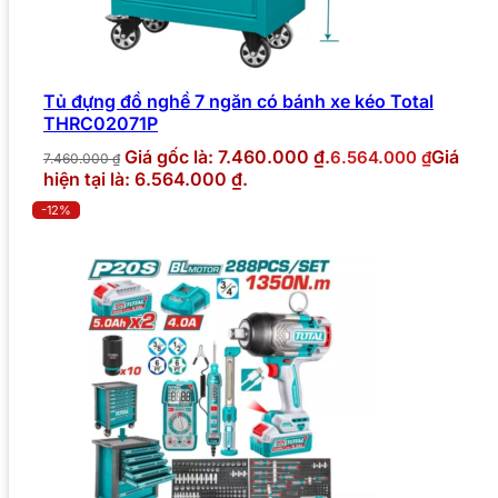
Tủ đựng đồ nghề 7 ngăn có bánh xe kéo Total
THRC02071P
Giá gốc là: 7.460.000 ₫.
Giá
6.564.000
₫
7.460.000
₫
hiện tại là: 6.564.000 ₫.
-12%