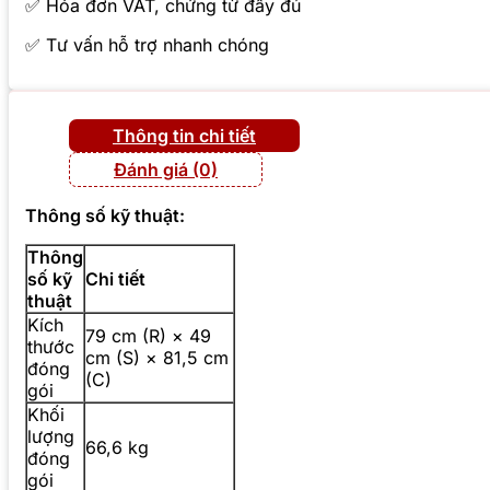
✅ Hóa đơn VAT, chứng từ đầy đủ
✅ Tư vấn hỗ trợ nhanh chóng
Thông tin chi tiết
Đánh giá (0)
Thông số kỹ thuật:
Thông
số kỹ
Chi tiết
thuật
Kích
79 cm (R) × 49
thước
cm (S) × 81,5 cm
đóng
(C)
gói
Khối
lượng
66,6 kg
đóng
gói