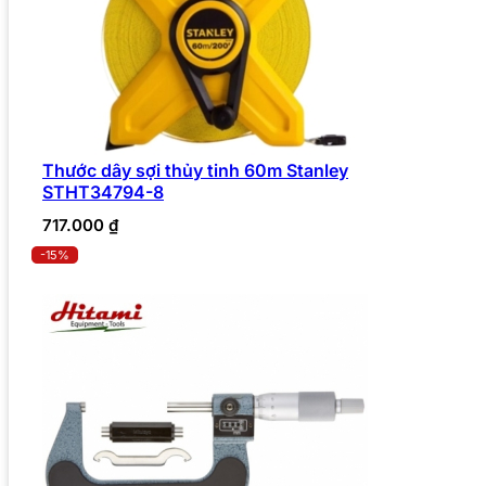
Thước dây sợi thủy tinh 60m Stanley
STHT34794-8
717.000
₫
-15%