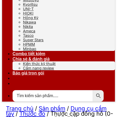
Kyoritsu
UNI-T
HIOKI
Hồng Ký
Nikawa
Nikita
Ameca
Tasco
Super Stars
HPMM
Minbao
Combo tiết kiệm
Chia sẻ & đánh giá
Kiến thức kỹ thuật
Cẩm nang review
Báo giá trọn gói
Trang chủ
/
Sản phẩm
/
Dụng cụ cầm
tay
/
Thước đo
/
Thước cặp đồng hồ (0-