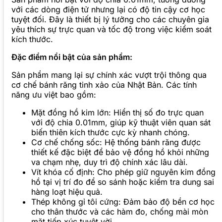
với các dòng điện tử nhưng lại có độ tin cậy cơ học
tuyệt đối. Đây là thiết bị lý tưởng cho các chuyên gia
yêu thích sự trực quan và tốc độ trong việc kiểm soát
kích thước.
Đặc điểm nổi bật của sản phẩm:
Sản phẩm mang lại sự chính xác vượt trội thông qua
cơ chế bánh răng tinh xảo của Nhật Bản. Các tính
năng ưu việt bao gồm:
Mặt đồng hồ kim lớn: Hiển thị số đo trực quan
với độ chia 0.01mm, giúp kỹ thuật viên quan sát
biến thiên kích thước cực kỳ nhanh chóng.
Cơ chế chống sốc: Hệ thống bánh răng được
thiết kế đặc biệt để bảo vệ đồng hồ khỏi những
va chạm nhẹ, duy trì độ chính xác lâu dài.
Vít khóa cố định: Cho phép giữ nguyên kim đồng
hồ tại vị trí đo để so sánh hoặc kiểm tra dung sai
hàng loạt hiệu quả.
Thép không gỉ tôi cứng: Đảm bảo độ bền cơ học
cho thân thước và các hàm đo, chống mài mòn
mặt tiếp xúc tuyệt vời.