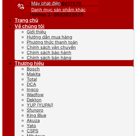
Máy phát điện
Hotline 1: 0866617579
Danh mục sản phẩm khác
Hotline 2: 0932623575
Trang chủ
Về chúng tôi
Giới thiệu
Hướng dẫn mua hàng
Phương thức thanh toán
Chính sách vận chuyển
Chính sách bảo hành
Chính sách bán hàng
Thương hiệu
Bosch
Makita
Total
DCA
Ingco
Wadfow
Dekton
YUP (YUPAI)
Sfunpro
King Blue
Akuza
Yato
CSPS
Mitutoyo