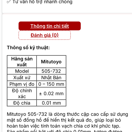
✅ Tư vấn hỗ trợ nhanh chóng
Thông tin chi tiết
Đánh giá (0)
Thông số kỹ thuật:
Hãng sản
Mitutoyo
xuất
Model
505-732
Xuất xứ
Nhật Bản
Phạm vị đo
0 – 150 mm
Độ chính
± 0.02 mm
xác
Độ chia
0.01 mm
Mitutoyo 505-732 là dòng thước cặp cao cấp sử dụng
mặt số đồng hồ để hiển thị kết quả đo, giúp loại bỏ
hoàn toàn việc tính toán vạch chia cơ khí phức tạp.
Sản phẩm nổi bật với độ chia 0.01mm, tương đương