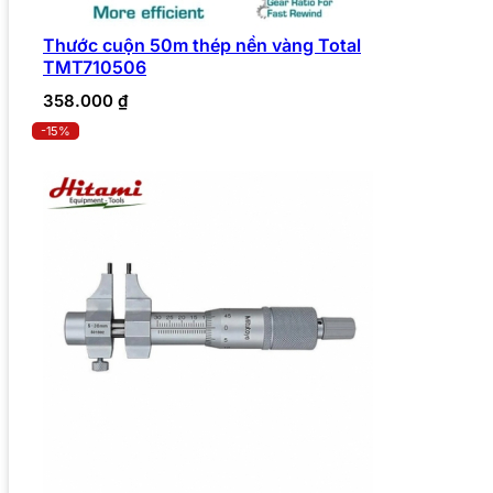
Thước cuộn 50m thép nền vàng Total
TMT710506
358.000
₫
-15%