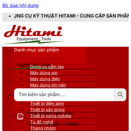
Bỏ qua nội dung
Ỹ THUẬT HITAMI - CUNG CẤP SẢN PHẨM CHÍNH HÃNG, M
Danh mục sản phẩm
Dụng cụ cầm tay
Máy dùng pin
Máy dùng điện
Máy dùng khí nén
Thiết bị đo kiểm
Thiết bị nâng đỡ
Thiết bị điện lạnh
Thiết bị xây dựng
Văn phòng làm việc:
Thiết bị nông nghiệp
Tủ đồ nghề
T2 - T7 (8h00 - 17h45)
Thang nhôm