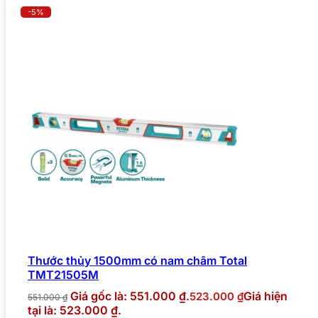
-5%
Thước thủy 1500mm có nam châm Total
TMT21505M
Giá gốc là: 551.000 ₫.
Giá hiện
523.000
₫
551.000
₫
tại là: 523.000 ₫.