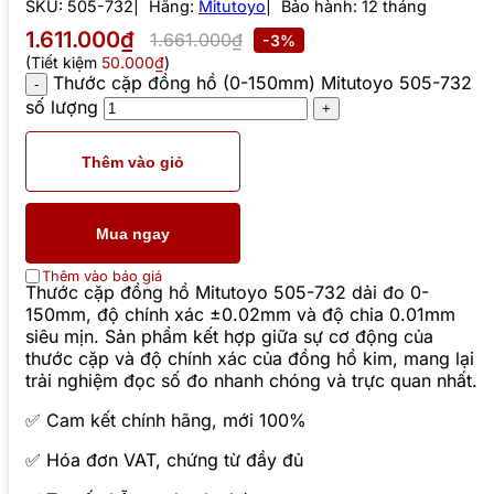
SKU:
505-732
Hãng:
Mitutoyo
Bảo hành: 12 tháng
1.611.000₫
1.661.000₫
-3%
(Tiết kiệm
50.000₫
)
Thước cặp đồng hồ (0-150mm) Mitutoyo 505-732
số lượng
Thêm vào giỏ
Mua ngay
Thêm vào báo giá
Thước cặp đồng hồ Mitutoyo 505-732 dải đo 0-
150mm, độ chính xác ±0.02mm và độ chia 0.01mm
siêu mịn. Sản phẩm kết hợp giữa sự cơ động của
thước cặp và độ chính xác của đồng hồ kim, mang lại
trải nghiệm đọc số đo nhanh chóng và trực quan nhất.
✅ Cam kết chính hãng, mới 100%
✅ Hóa đơn VAT, chứng từ đầy đủ