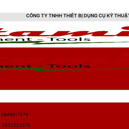
NG TY TNHH THIẾT BỊ DỤNG CỤ KỸ THUẬT HITAMI - C
1: 0866617579
2: 0932623575