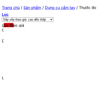
Trang chủ
/
Sản phẩm
/
Dụng cụ cầm tay
/
Thước đo
Lọc
Lọc theo giá
Giá tối thiểu
Giá tối đa
Danh mục sản phẩm
Thước cặp, kẹp
Panme
Đồng hồ so
Đồng hồ đo độ dày
Lọc theo thương hiệu
Total
(22)
Ingco
(4)
Wadfow
(6)
Mitutoyo
(198)
Stanley
(15)