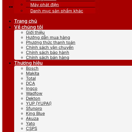
Máy phát điện
Danh mục sản phẩm khác
Trang chủ
Về chúng tôi
Giới thiệu
Hướng dẫn mua hàng
Phương thức thanh toán
Chính sách vận chuyển
Chính sách bảo hành
Chính sách bán hàng
Thương hiệu
Bosch
Makita
Total
DCA
Ingco
Wadfow
Dekton
YUP (YUPAI)
Sfunpro
King Blue
Akuza
Yato
CSPS