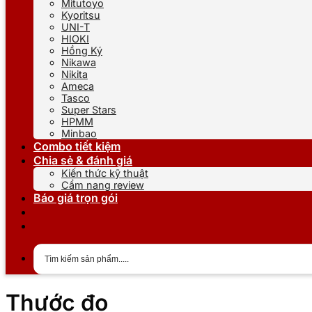
Mitutoyo
Kyoritsu
UNI-T
HIOKI
Hồng Ký
Nikawa
Nikita
Ameca
Tasco
Super Stars
HPMM
Minbao
Combo tiết kiệm
Chia sẻ & đánh giá
Kiến thức kỹ thuật
Cẩm nang review
Báo giá trọn gói
Thước đo