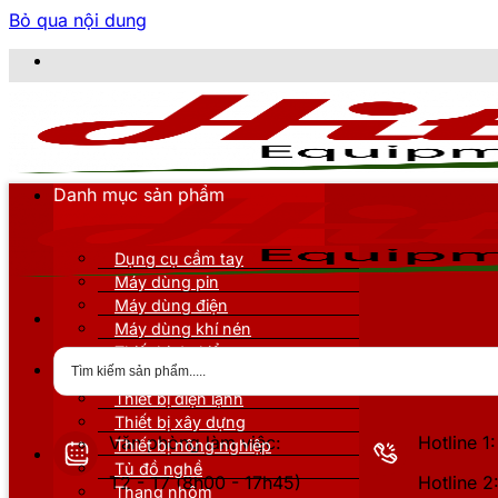
Bỏ qua nội dung
CÔ
Danh mục sản phẩm
Dụng cụ cầm tay
Máy dùng pin
Máy dùng điện
Máy dùng khí nén
Thiết bị đo kiểm
Thiết bị nâng đỡ
Thiết bị điện lạnh
Thiết bị xây dựng
Văn phòng làm việc:
Hotline 
Thiết bị nông nghiệp
Tủ đồ nghề
T2 - T7 (8h00 - 17h45)
Hotline 
Thang nhôm