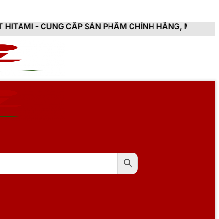
UNG CẤP SẢN PHẨM CHÍNH HÃNG, MỚI 100%, ĐẦY ĐỦ C