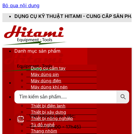
Bỏ qua nội dung
 KỸ THUẬT HITAMI - CUNG CẤP SẢN PHẨM CHÍNH HÃNG,
Danh mục sản phẩm
Dụng cụ cầm tay
Máy dùng pin
Máy dùng điện
Máy dùng khí nén
Thiết bị đo kiểm
Thiết bị nâng đỡ
Thiết bị điện lạnh
Thiết bị xây dựng
Văn phòng làm việc:
Thiết bị nông nghiệp
Tủ đồ nghề
T2 - T7 (8h00 - 17h45)
Thang nhôm