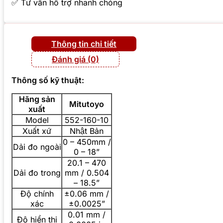
✅ Tư vấn hỗ trợ nhanh chóng
Thông tin chi tiết
Đánh giá (0)
Thông số kỹ thuật:
Hãng sản
Mitutoyo
xuất
Model
552-160-10
Xuất xứ
Nhật Bản
0 – 450mm /
Dải đo ngoài
0 – 18”
20.1 – 470
Dải đo trong
mm / 0.504
– 18.5”
Độ chính
±0.06 mm /
xác
±0.0025”
0.01 mm /
Độ hiển thị