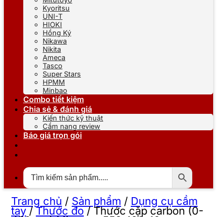
Kyoritsu
UNI-T
HIOKI
Hồng Ký
Nikawa
Nikita
Ameca
Tasco
Super Stars
HPMM
Minbao
Combo tiết kiệm
Chia sẻ & đánh giá
Kiến thức kỹ thuật
Cẩm nang review
Báo giá trọn gói
Trang chủ
/
Sản phẩm
/
Dụng cụ cầm
tay
/
Thước đo
/
Thước cặp carbon (0-