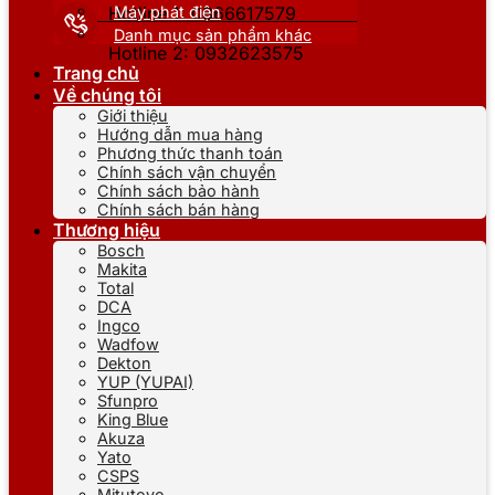
Máy phát điện
Hotline 1: 0866617579
Danh mục sản phẩm khác
Hotline 2: 0932623575
Trang chủ
Về chúng tôi
Giới thiệu
Hướng dẫn mua hàng
Phương thức thanh toán
Chính sách vận chuyển
Chính sách bảo hành
Chính sách bán hàng
Thương hiệu
Bosch
Makita
Total
DCA
Ingco
Wadfow
Dekton
YUP (YUPAI)
Sfunpro
King Blue
Akuza
Yato
CSPS
Mitutoyo