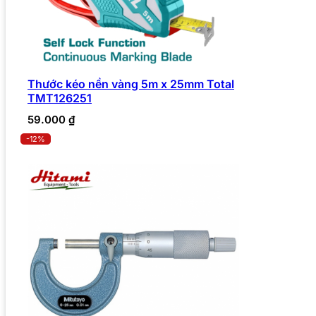
Thước kéo nền vàng 5m x 25mm Total
TMT126251
59.000
₫
-12%