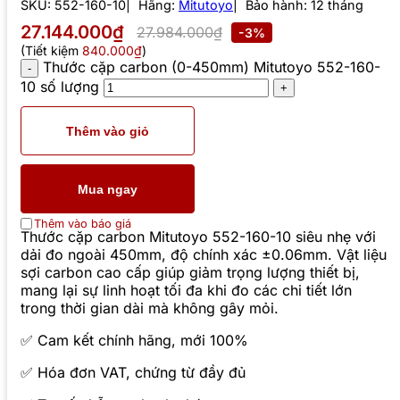
SKU:
552-160-10
Hãng:
Mitutoyo
Bảo hành: 12 tháng
27.144.000₫
27.984.000₫
-3%
(Tiết kiệm
840.000₫
)
Thước cặp carbon (0-450mm) Mitutoyo 552-160-
10 số lượng
Thêm vào giỏ
Mua ngay
Thêm vào báo giá
Thước cặp carbon Mitutoyo 552-160-10 siêu nhẹ với
dải đo ngoài 450mm, độ chính xác ±0.06mm. Vật liệu
sợi carbon cao cấp giúp giảm trọng lượng thiết bị,
mang lại sự linh hoạt tối đa khi đo các chi tiết lớn
trong thời gian dài mà không gây mỏi.
✅ Cam kết chính hãng, mới 100%
✅ Hóa đơn VAT, chứng từ đầy đủ