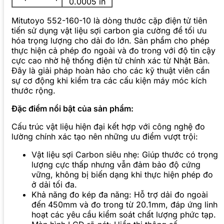
0.0005 in
Mitutoyo 552-160-10 là dòng thước cặp điện tử tiên
tiến sử dụng vật liệu sợi carbon gia cường để tối ưu
hóa trọng lượng cho dải đo lớn. Sản phẩm cho phép
thực hiện cả phép đo ngoài và đo trong với độ tin cậy
cực cao nhờ hệ thống điện tử chính xác từ Nhật Bản.
Đây là giải pháp hoàn hảo cho các kỹ thuật viên cần
sự cơ động khi kiểm tra các cấu kiện máy móc kích
thước rộng.
Đặc điểm nổi bật của sản phẩm:
Cấu trúc vật liệu hiện đại kết hợp với công nghệ đo
lường chính xác tạo nên những ưu điểm vượt trội:
Vật liệu sợi Carbon siêu nhẹ: Giúp thước có trọng
lượng cực thấp nhưng vẫn đảm bảo độ cứng
vững, không bị biến dạng khi thực hiện phép đo
ở dải tối đa.
Khả năng đo kép đa năng: Hỗ trợ dải đo ngoài
đến 450mm và đo trong từ 20.1mm, đáp ứng linh
hoạt các yêu cầu kiểm soát chất lượng phức tạp.