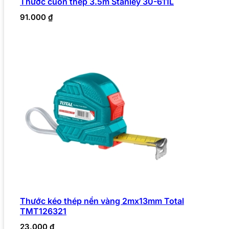
Thước cuốn thép 3.5m Stanley 30-611L
91.000
₫
Thước kéo thép nền vàng 2mx13mm Total
TMT126321
23.000
₫