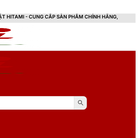
NG CẤP SẢN PHẨM CHÍNH HÃNG, MỚI 100%, ĐẦY ĐỦ CH