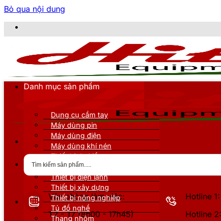
Bỏ qua nội dung
CÔN
Danh mục sản phẩm
Dụng cụ cầm tay
Máy dùng pin
Máy dùng điện
Máy dùng khí nén
Thiết bị đo kiểm
Thiết bị nâng đỡ
Thiết bị điện lạnh
Thiết bị xây dựng
Văn phòng làm việc:
Hotline 
Thiết bị nông nghiệp
Tủ đồ nghề
T2 - T7 (8h00 - 17h45)
Hotline 
Thang nhôm