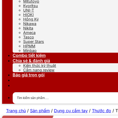
Mitutoyo
Kyoritsu
UNI-T
HIOKI
Hồng Ký
Nikawa
Nikita
Ameca
Tasco
Super Stars
HPMM
Minbao
Combo tiết kiệm
Chia sẻ & đánh giá
Kiến thức kỹ thuật
Cẩm nang review
Báo giá trọn gói
Trang chủ
/
Sản phẩm
/
Dụng cụ cầm tay
/
Thước đo
/
T