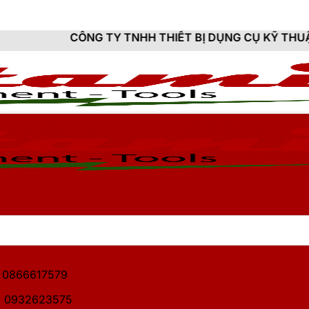
G TY TNHH THIẾT BỊ DỤNG CỤ KỸ THUẬT HITAMI - CU
1: 0866617579
2: 0932623575