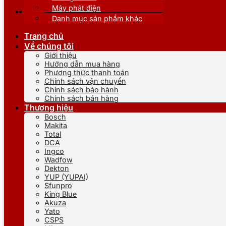
Máy phát điện
Danh mục sản phẩm khác
Trang chủ
Về chúng tôi
Giới thiệu
Hướng dẫn mua hàng
Phương thức thanh toán
Chính sách vận chuyển
Chính sách bảo hành
Chính sách bán hàng
Thương hiệu
Bosch
Makita
Total
DCA
Ingco
Wadfow
Dekton
YUP (YUPAI)
Sfunpro
King Blue
Akuza
Yato
CSPS