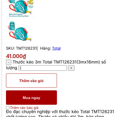
SKU:
TMT126231
Hãng:
Total
41.000₫
Thước kéo 3m Total TMT126231(3mx16mm) số
lượng
Thêm vào giỏ
Mua ngay
Thêm vào báo giá
Đo đạc chuyên nghiệp với thước kéo Total TMT126231
chất lượng cao. Thước có chiều dài 3m, bản rộng