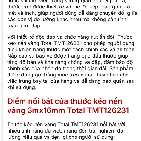
hoặc khi làm việc trong không gian hẹp. Ngoài ra,
thước còn được thiết kế với hệ đo kép, bao gồm cả
mét và inch, giúp người dùng dễ dàng chuyển đổi giữa
các đơn vị đo lường khác nhau mà không cần tính
toán phức tạp.
Với thiết kế độc đáo và chức năng nút ấn đôi, Thước
kéo nền vàng Total TMT126231 cho phép người dùng
điều khiển băng thước một cách chính xác và an toàn.
Nắp cao su bảo vệ được trang bị ở đầu thước giúp
tăng độ bền và khả năng chống va đập, đảm bảo độ
chính xác của phép đo trong thời gian dài. Sản phẩm
được đóng gói bằng móc treo nhựa, thuận tiện cho
việc trưng bày tại cửa hàng và dễ dàng bảo quản sau
khi sử dụng.
Điểm nổi bật của thước kéo nền
vàng 3mx16mm Total TMT126231
Thước kéo nền vàng Total TMT126231 nổi bật với
nhiều tính năng ưu việt, mang đến trải nghiệm đo
lường hiệu quả và tiện lợi cho người sử dụng: