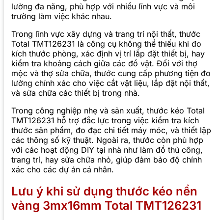
lường đa năng, phù hợp với nhiều lĩnh vực và môi
trường làm việc khác nhau.
Trong lĩnh vực xây dựng và trang trí nội thất, thước
Total TMT126231 là công cụ không thể thiếu khi đo
kích thước phòng, xác định vị trí lắp đặt thiết bị, hay
kiểm tra khoảng cách giữa các đồ vật. Đối với thợ
mộc và thợ sửa chữa, thước cung cấp phương tiện đo
lường chính xác cho việc cắt vật liệu, lắp đặt nội thất,
và sửa chữa các thiết bị trong nhà.
Trong công nghiệp nhẹ và sản xuất, thước kéo Total
TMT126231 hỗ trợ đắc lực trong việc kiểm tra kích
thước sản phẩm, đo đạc chi tiết máy móc, và thiết lập
các thông số kỹ thuật. Ngoài ra, thước còn phù hợp
với các hoạt động DIY tại nhà như làm đồ thủ công,
trang trí, hay sửa chữa nhỏ, giúp đảm bảo độ chính
xác cho các dự án cá nhân.
Lưu ý khi sử dụng thước kéo nền
vàng 3mx16mm Total TMT126231