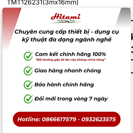
TMT126231(3mx16mm)