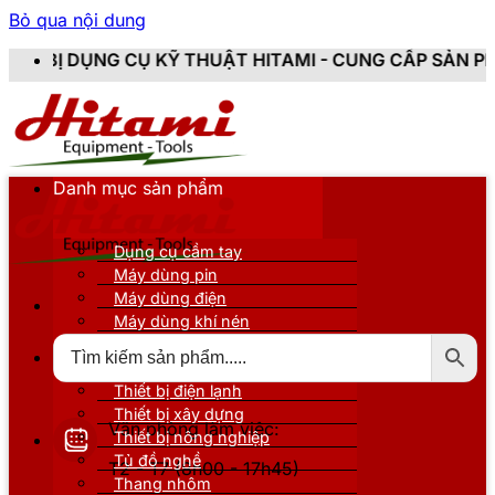
Bỏ qua nội dung
Ụ KỸ THUẬT HITAMI - CUNG CẤP SẢN PHẨM CHÍNH HÃN
Danh mục sản phẩm
Dụng cụ cầm tay
Máy dùng pin
Máy dùng điện
Máy dùng khí nén
Thiết bị đo kiểm
Thiết bị nâng đỡ
Thiết bị điện lạnh
Thiết bị xây dựng
Văn phòng làm việc:
Thiết bị nông nghiệp
Tủ đồ nghề
T2 - T7 (8h00 - 17h45)
Thang nhôm