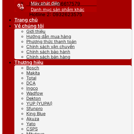
Máy phát điện
Hotline 1: 0866617579
Danh mục sản phẩm khác
Hotline 2: 0932623575
Trang chủ
Về chúng tôi
Giới thiệu
Hướng dẫn mua hàng
Phương thức thanh toán
Chính sách vận chuyển
Chính sách bảo hành
Chính sách bán hàng
Thương hiệu
Bosch
Makita
Total
DCA
Ingco
Wadfow
Dekton
YUP (YUPAI)
Sfunpro
King Blue
Akuza
Yato
CSPS
Mitutoyo