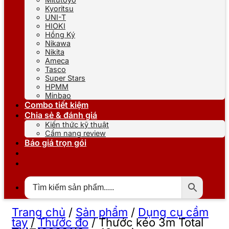
Kyoritsu
UNI-T
HIOKI
Hồng Ký
Nikawa
Nikita
Ameca
Tasco
Super Stars
HPMM
Minbao
Combo tiết kiệm
Chia sẻ & đánh giá
Kiến thức kỹ thuật
Cẩm nang review
Báo giá trọn gói
Trang chủ
/
Sản phẩm
/
Dụng cụ cầm
tay
/
Thước đo
/
Thước kéo 3m Total