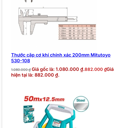
Thước cặp cơ khí chính xác 200mm Mitutoyo
530-108
Giá gốc là: 1.080.000 ₫.
Giá
882.000
₫
1.080.000
₫
hiện tại là: 882.000 ₫.