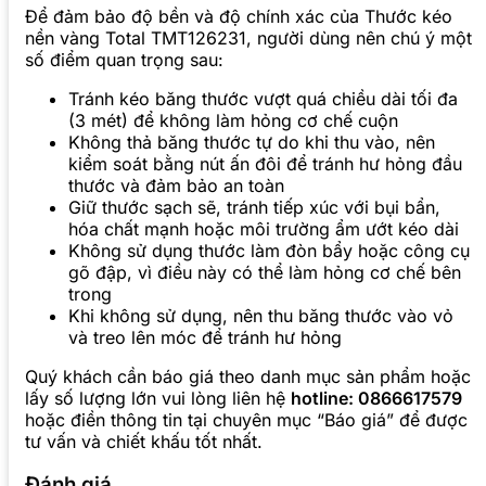
Để đảm bảo độ bền và độ chính xác của Thước kéo
nền vàng Total TMT126231, người dùng nên chú ý một
số điểm quan trọng sau:
Tránh kéo băng thước vượt quá chiều dài tối đa
(3 mét) để không làm hỏng cơ chế cuộn
Không thả băng thước tự do khi thu vào, nên
kiểm soát bằng nút ấn đôi để tránh hư hỏng đầu
thước và đảm bảo an toàn
Giữ thước sạch sẽ, tránh tiếp xúc với bụi bẩn,
hóa chất mạnh hoặc môi trường ẩm ướt kéo dài
Không sử dụng thước làm đòn bẩy hoặc công cụ
gõ đập, vì điều này có thể làm hỏng cơ chế bên
trong
Khi không sử dụng, nên thu băng thước vào vỏ
và treo lên móc để tránh hư hỏng
Quý khách cần báo giá theo danh mục sản phẩm hoặc
lấy số lượng lớn vui lòng liên hệ
hotline: 0866617579
hoặc điền thông tin tại chuyên mục “Báo giá” để được
tư vấn và chiết khấu tốt nhất.
Đánh giá