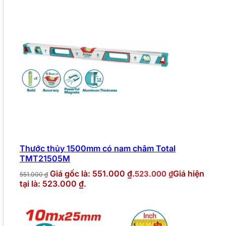
Thước thủy 1500mm có nam châm Total
TMT21505M
Giá gốc là: 551.000 ₫.
Giá hiện
523.000
₫
551.000
₫
tại là: 523.000 ₫.