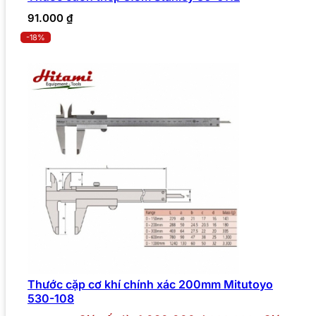
91.000
₫
-18%
Thước cặp cơ khí chính xác 200mm Mitutoyo
530-108