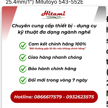
25.4mm/1”) Mitutoyo 543-552E