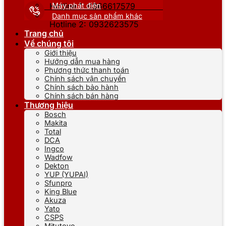
Máy phát điện
Hotline 1: 0866617579
Danh mục sản phẩm khác
Hotline 2: 0932623575
Trang chủ
Về chúng tôi
Giới thiệu
Hướng dẫn mua hàng
Phương thức thanh toán
Chính sách vận chuyển
Chính sách bảo hành
Chính sách bán hàng
Thương hiệu
Bosch
Makita
Total
DCA
Ingco
Wadfow
Dekton
YUP (YUPAI)
Sfunpro
King Blue
Akuza
Yato
CSPS
Mitutoyo