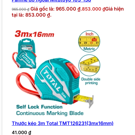
Giá gốc là: 965.000 ₫.
Giá hiện
853.000
₫
965.000
₫
tại là: 853.000 ₫.
Thước kéo 3m Total TMT126231(3mx16mm)
41.000
₫