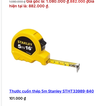
Giá gốc là: 1.080.000 ₫.
Giá
882.000
₫
1.080.000
₫
hiện tại là: 882.000 ₫.
Thước cuốn thép 5m Stanley STHT33989-840
101.000
₫