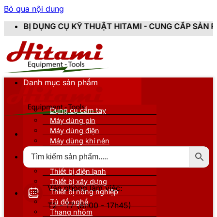
Bỏ qua nội dung
 KỸ THUẬT HITAMI - CUNG CẤP SẢN PHẨM CHÍNH HÃNG
Danh mục sản phẩm
Dụng cụ cầm tay
Máy dùng pin
Máy dùng điện
Máy dùng khí nén
Thiết bị đo kiểm
Thiết bị nâng đỡ
Thiết bị điện lạnh
Thiết bị xây dựng
Văn phòng làm việc:
Thiết bị nông nghiệp
Tủ đồ nghề
T2 - T7 (8h00 - 17h45)
Thang nhôm