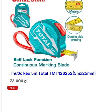
Thước kéo 5m Total TMT126252(5mx25mm)
73.000
₫
-5%