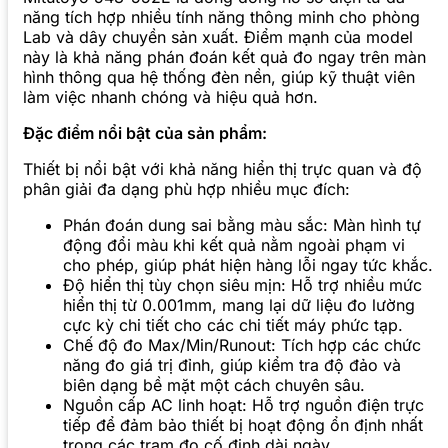
năng tích hợp nhiều tính năng thông minh cho phòng
Lab và dây chuyền sản xuất. Điểm mạnh của model
này là khả năng phán đoán kết quả đo ngay trên màn
hình thông qua hệ thống đèn nền, giúp kỹ thuật viên
làm việc nhanh chóng và hiệu quả hơn.
Đặc điểm nổi bật của sản phẩm:
Thiết bị nổi bật với khả năng hiển thị trực quan và độ
phân giải đa dạng phù hợp nhiều mục đích:
Phán đoán dung sai bằng màu sắc: Màn hình tự
động đổi màu khi kết quả nằm ngoài phạm vi
cho phép, giúp phát hiện hàng lỗi ngay tức khắc.
Độ hiển thị tùy chọn siêu mịn: Hỗ trợ nhiều mức
hiển thị từ 0.001mm, mang lại dữ liệu đo lường
cực kỳ chi tiết cho các chi tiết máy phức tạp.
Chế độ đo Max/Min/Runout: Tích hợp các chức
năng đo giá trị đỉnh, giúp kiểm tra độ đảo và
biên dạng bề mặt một cách chuyên sâu.
Nguồn cấp AC linh hoạt: Hỗ trợ nguồn điện trực
tiếp để đảm bảo thiết bị hoạt động ổn định nhất
trong các trạm đo cố định dài ngày.