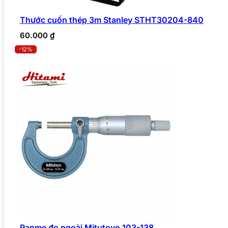
Thước cuốn thép 3m Stanley STHT30204-840
60.000
₫
-12%
Panme đo ngoài Mitutoyo 103-138