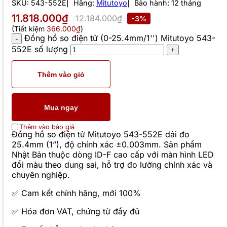
SKU:
543-552E
Hãng:
Mitutoyo
Bảo hành: 12 tháng
11.818.000₫
12.184.000₫
-3%
(Tiết kiệm
366.000₫
)
Đồng hồ so điện tử (0-25.4mm/1'') Mitutoyo 543-
552E số lượng
Thêm vào giỏ
Mua ngay
Thêm vào báo giá
Đồng hồ so điện tử Mitutoyo 543-552E dải đo
25.4mm (1”), độ chính xác ±0.003mm. Sản phẩm
Nhật Bản thuộc dòng ID-F cao cấp với màn hình LED
đổi màu theo dung sai, hỗ trợ đo lường chính xác và
chuyên nghiệp.
✅ Cam kết chính hãng, mới 100%
✅ Hóa đơn VAT, chứng từ đầy đủ