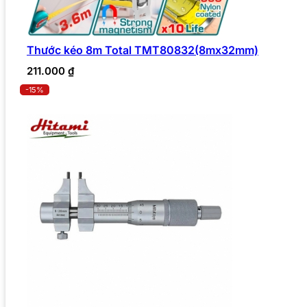
Thước kéo 8m Total TMT80832(8mx32mm)
211.000
₫
-15%