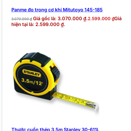
Panme đo trong cơ khí Mitutoyo 145-185
Giá gốc là: 3.070.000 ₫.
Giá
2.599.000
₫
3.070.000
₫
hiện tại là: 2.599.000 ₫.
Thước cuốn thép 3.5m Stanley 30-611L