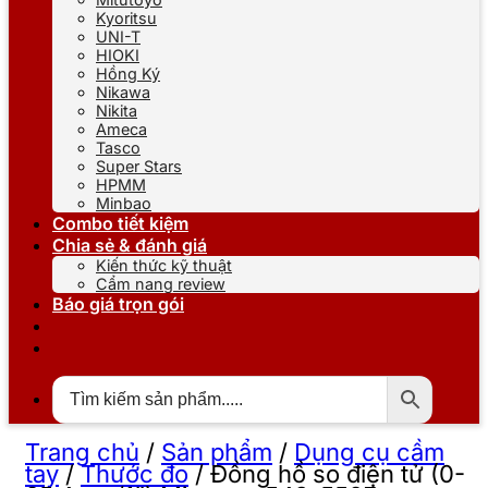
Kyoritsu
UNI-T
HIOKI
Hồng Ký
Nikawa
Nikita
Ameca
Tasco
Super Stars
HPMM
Minbao
Combo tiết kiệm
Chia sẻ & đánh giá
Kiến thức kỹ thuật
Cẩm nang review
Báo giá trọn gói
Trang chủ
/
Sản phẩm
/
Dụng cụ cầm
tay
/
Thước đo
/
Đồng hồ so điện tử (0-