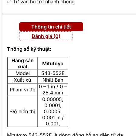
✅ Tư vấn hỗ trợ nhanh chóng
Thông tin chi tiết
Đánh giá (0)
Thông số kỹ thuật:
Hãng sản
Mitutoyo
xuất
Model
543-552E
Xuất xứ
Nhật Bản
0 – 1 in / 0 –
Phạm vị đo
25.4 mm
0.00005,
0.0001,
Độ hiển thị
0.0005,
0.001 in /
0.001,
Mitutoyo 543-552E là dòng đồng hồ so điện tử đa