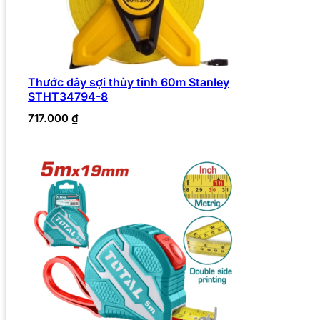
Thước dây sợi thủy tinh 60m Stanley
STHT34794-8
717.000
₫