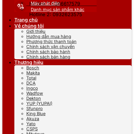
Máy phát điện
Hotline 1: 0866617579
Danh mục sản phẩm khác
Hotline 2: 0932623575
Trang chủ
Về chúng tôi
Giới thiệu
Hướng dẫn mua hàng
Phương thức thanh toán
Chính sách vận chuyển
Chính sách bảo hành
Chính sách bán hàng
Thương hiệu
Bosch
Makita
Total
DCA
Ingco
Wadfow
Dekton
YUP (YUPAI)
Sfunpro
King Blue
Akuza
Yato
CSPS
Mitutoyo