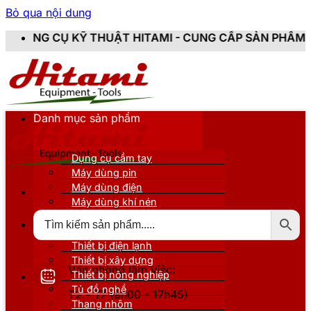
Bỏ qua nội dung
THUẬT HITAMI - CUNG CẤP SẢN PHẨM CHÍNH HÃNG, MỚI
Danh mục sản phẩm
Dụng cụ cầm tay
Máy dùng pin
Máy dùng điện
Máy dùng khí nén
Thiết bị đo kiểm
Thiết bị nâng đỡ
Thiết bị điện lạnh
Thiết bị xây dựng
Văn phòng làm việc:
Thiết bị nông nghiệp
Tủ đồ nghề
T2 - T7 (8h00 - 17h45)
Thang nhôm