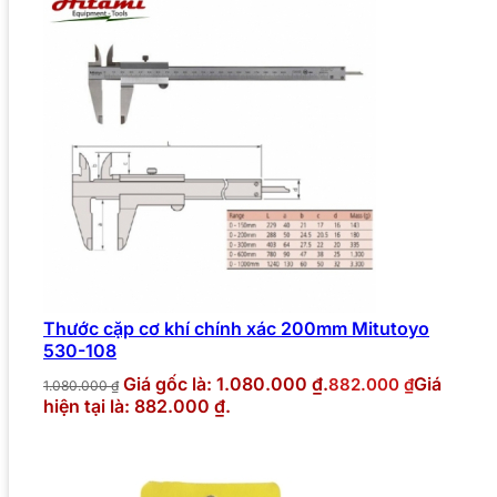
Thước cặp cơ khí chính xác 200mm Mitutoyo
530-108
Giá gốc là: 1.080.000 ₫.
Giá
882.000
₫
1.080.000
₫
hiện tại là: 882.000 ₫.