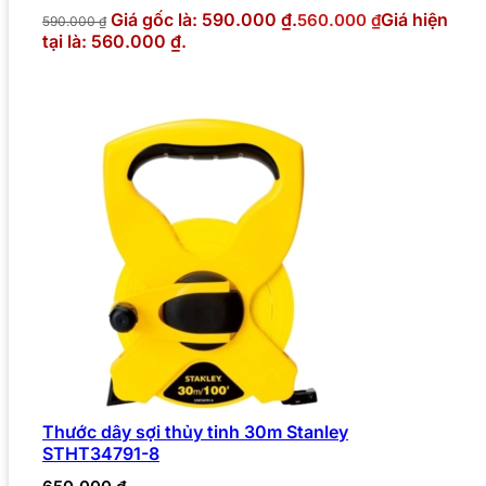
Giá gốc là: 590.000 ₫.
Giá hiện
560.000
₫
590.000
₫
tại là: 560.000 ₫.
Thước dây sợi thủy tinh 30m Stanley
STHT34791-8