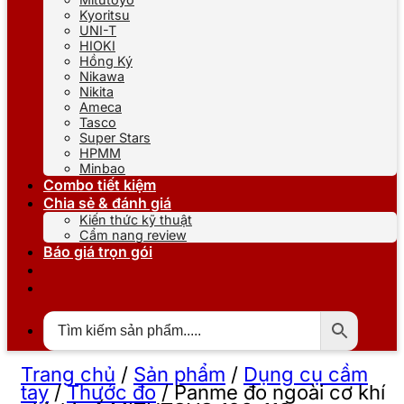
Kyoritsu
UNI-T
HIOKI
Hồng Ký
Nikawa
Nikita
Ameca
Tasco
Super Stars
HPMM
Minbao
Combo tiết kiệm
Chia sẻ & đánh giá
Kiến thức kỹ thuật
Cẩm nang review
Báo giá trọn gói
Trang chủ
/
Sản phẩm
/
Dụng cụ cầm
tay
/
Thước đo
/
Panme đo ngoài cơ khí