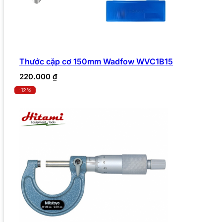
Thước cặp cơ 150mm Wadfow WVC1B15
220.000
₫
-12%