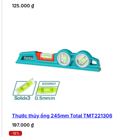
125.000
₫
Thước thủy ống 245mm Total TMT221306
197.000
₫
-18%