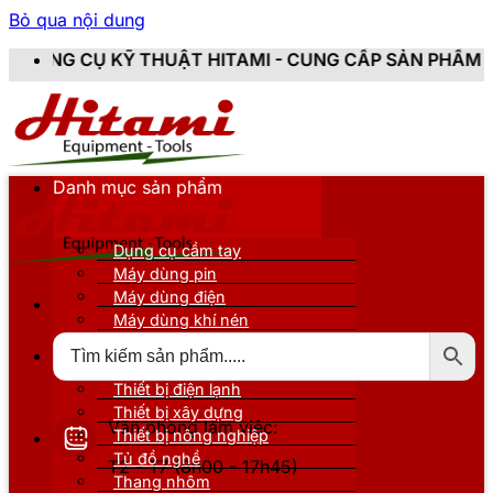
Bỏ qua nội dung
UẬT HITAMI - CUNG CẤP SẢN PHẨM CHÍNH HÃNG, MỚI 
Danh mục sản phẩm
Dụng cụ cầm tay
Máy dùng pin
Máy dùng điện
Máy dùng khí nén
Thiết bị đo kiểm
Thiết bị nâng đỡ
Thiết bị điện lạnh
Thiết bị xây dựng
Văn phòng làm việc:
Thiết bị nông nghiệp
Tủ đồ nghề
T2 - T7 (8h00 - 17h45)
Thang nhôm