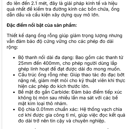
đo lên đến 2.1 mét, đây là giải pháp kinh tế và hiệu
quả nhất để kiểm tra đường kính các bồn chứa, ống
dẫn dầu và cấu kiện xây dựng quy mô lớn.
Đặc điểm nổi bật của sản phẩm:
Thiết kế dạng ống rỗng giúp giảm trọng lượng nhưng
vẫn đảm bảo độ cứng vững cho các phép đo dải
rộng:
Bộ thanh nối dài đa dạng: Bao gồm các thanh từ
25mm đến 400mm, cho phép người dùng lắp
ghép linh hoạt để đạt được dải đo mong muốn.
Cấu trúc ống rỗng nhẹ: Giúp thao tác đo đạc bớt
nặng nề, giảm mệt mỏi cho kỹ thuật viên khi thực
hiện các phép đo kích thước lớn.
Bề mặt đo gắn Carbide: Đảm bảo điểm tiếp xúc
không bị mòn sau nhiều lần ma sát với các bề
mặt kim loại thô nhám.
Độ chia 0.01mm chuẩn xác: Hệ thống vạch chia
cơ khí được gia công tỉ mỉ, giúp việc đọc kết quả
đo dài trở nên tin cậy và chuyên nghiệp.