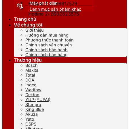
Máy phát điện
Hotline 1: 0866617579
Danh mục sản phẩm khác
Hotline 2: 0932623575
Trang chủ
Về chúng tôi
Giới thiệu
Hướng dẫn mua hàng
Phương thức thanh toán
Chính sách vận chuyển
Chính sách bảo hành
Chính sách bán hàng
Thương hiệu
Bosch
Makita
Total
DCA
Ingco
Wadfow
Dekton
YUP (YUPAI)
Sfunpro
King Blue
Akuza
Yato
CSPS
Mitutoyo