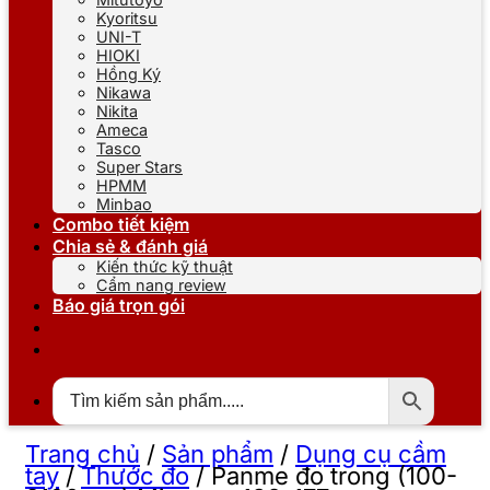
Kyoritsu
UNI-T
HIOKI
Hồng Ký
Nikawa
Nikita
Ameca
Tasco
Super Stars
HPMM
Minbao
Combo tiết kiệm
Chia sẻ & đánh giá
Kiến thức kỹ thuật
Cẩm nang review
Báo giá trọn gói
Trang chủ
/
Sản phẩm
/
Dụng cụ cầm
tay
/
Thước đo
/
Panme đo trong (100-