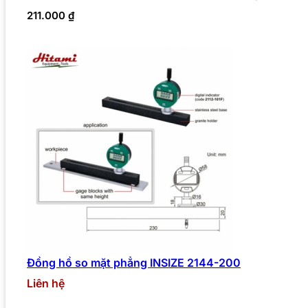
211.000
₫
Đồng hồ so mặt phẳng INSIZE 2144-200
Liên hệ