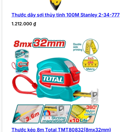
Thước dây sợi thủy tinh 100M Stanley 2-34-777
1.212.000
₫
Thước kéo 8m Total TMT80832(8mx32mm)