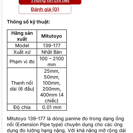
Đánh giá (0)
Thông số kỹ thuật:
Hãng sản
Mitutoyo
xuất
Model
139-177
Xuất xứ
Nhật Bản
100 – 2100
Phạm vị đo
mm
25mm,
50mm,
Thanh nối
100mm,
dài (6 đầu)
200mm,
400mm (4
chiếc)
Độ chia
0.01 mm
Mitutoyo 139-177 là dòng panme đo trong dạng ống
nối (Extension Pipe type) chuyên dụng cho các ứng
dụng đo lường hạng nặng. Với khả năng mở rộng dải