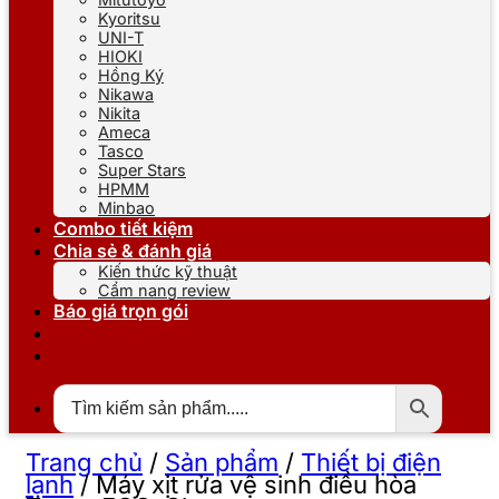
Kyoritsu
UNI-T
HIOKI
Hồng Ký
Nikawa
Nikita
Ameca
Tasco
Super Stars
HPMM
Minbao
Combo tiết kiệm
Chia sẻ & đánh giá
Kiến thức kỹ thuật
Cẩm nang review
Báo giá trọn gói
Trang chủ
/
Sản phẩm
/
Thiết bị điện
lạnh
/
Máy xịt rửa vệ sinh điều hòa