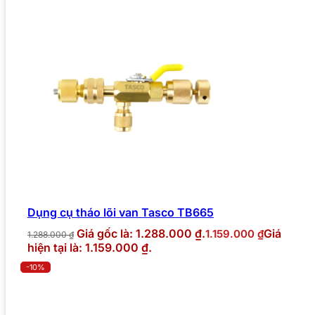
Dụng cụ tháo lõi van Tasco TB665
Giá gốc là: 1.288.000 ₫.
Giá
1.159.000
₫
1.288.000
₫
hiện tại là: 1.159.000 ₫.
-10%