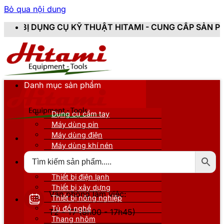
Bỏ qua nội dung
Ụ KỸ THUẬT HITAMI - CUNG CẤP SẢN PHẨM CHÍNH HÃN
Danh mục sản phẩm
Dụng cụ cầm tay
Máy dùng pin
Máy dùng điện
Máy dùng khí nén
Thiết bị đo kiểm
Thiết bị nâng đỡ
Thiết bị điện lạnh
Thiết bị xây dựng
Văn phòng làm việc:
Thiết bị nông nghiệp
Tủ đồ nghề
T2 - T7 (8h00 - 17h45)
Thang nhôm