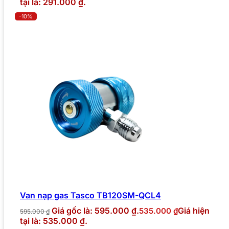
tại là: 291.000 ₫.
-10%
Van nạp gas Tasco TB120SM-QCL4
Giá gốc là: 595.000 ₫.
Giá hiện
535.000
₫
595.000
₫
tại là: 535.000 ₫.