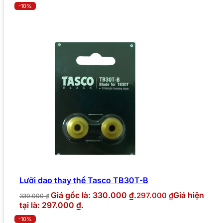
-10%
Lưỡi dao thay thế Tasco TB30T-B
Giá gốc là: 330.000 ₫.
Giá hiện
297.000
₫
330.000
₫
tại là: 297.000 ₫.
-10%