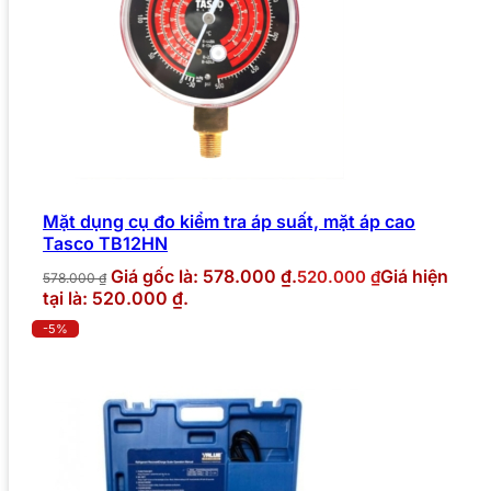
Mặt dụng cụ đo kiểm tra áp suất, mặt áp cao
Tasco TB12HN
Giá gốc là: 578.000 ₫.
Giá hiện
520.000
₫
578.000
₫
tại là: 520.000 ₫.
-5%