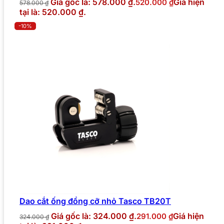
Giá gốc là: 578.000 ₫.
Giá hiện
520.000
₫
578.000
₫
tại là: 520.000 ₫.
-10%
Dao cắt ống đồng cỡ nhỏ Tasco TB20T
Giá gốc là: 324.000 ₫.
Giá hiện
291.000
₫
324.000
₫