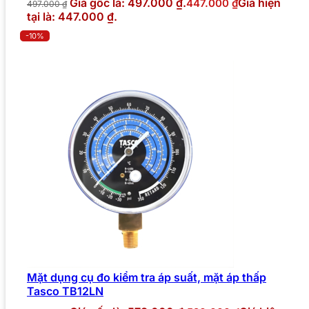
Giá gốc là: 497.000 ₫.
Giá hiện
447.000
₫
497.000
₫
tại là: 447.000 ₫.
-10%
Mặt dụng cụ đo kiểm tra áp suất, mặt áp thấp
Tasco TB12LN