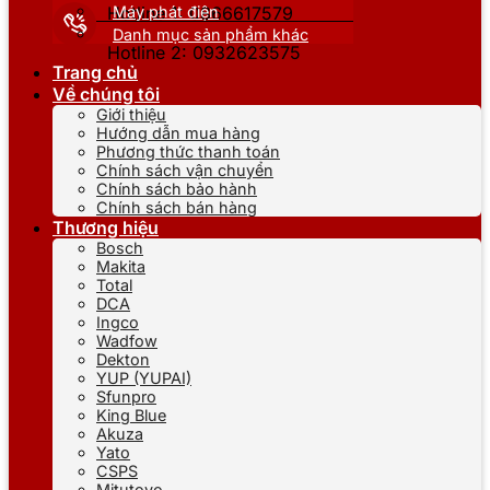
Máy phát điện
Hotline 1: 0866617579
Danh mục sản phẩm khác
Hotline 2: 0932623575
Trang chủ
Về chúng tôi
Giới thiệu
Hướng dẫn mua hàng
Phương thức thanh toán
Chính sách vận chuyển
Chính sách bảo hành
Chính sách bán hàng
Thương hiệu
Bosch
Makita
Total
DCA
Ingco
Wadfow
Dekton
YUP (YUPAI)
Sfunpro
King Blue
Akuza
Yato
CSPS
Mitutoyo