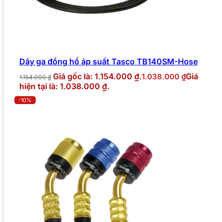
Dây ga đồng hồ áp suất Tasco TB140SM-Hose
Giá gốc là: 1.154.000 ₫.
Giá
1.038.000
₫
1.154.000
₫
hiện tại là: 1.038.000 ₫.
-10%