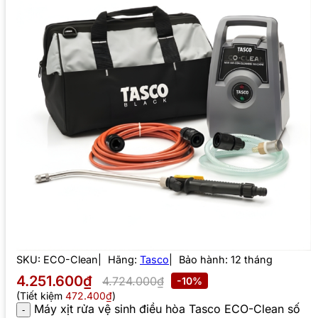
SKU:
ECO-Clean
Hãng:
Tasco
Bảo hành: 12 tháng
4.251.600₫
4.724.000₫
-10%
(Tiết kiệm
472.400₫
)
Máy xịt rửa vệ sinh điều hòa Tasco ECO-Clean số