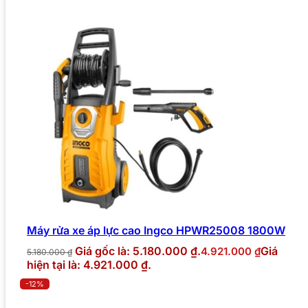
Máy rửa xe áp lực cao Ingco HPWR25008 1800W
Giá gốc là: 5.180.000 ₫.
Giá
4.921.000
₫
5.180.000
₫
hiện tại là: 4.921.000 ₫.
-12%