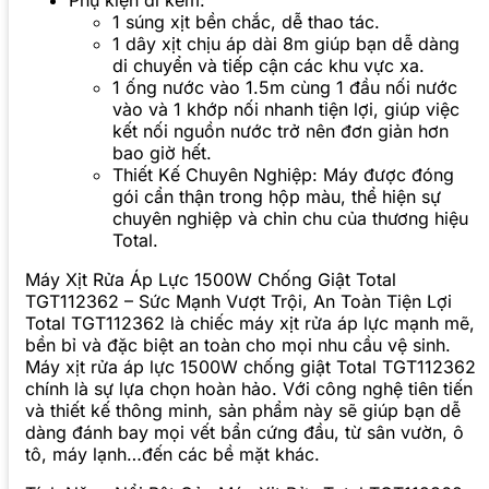
Phụ kiện đi kèm:
1 súng xịt bền chắc, dễ thao tác.
1 dây xịt chịu áp dài 8m giúp bạn dễ dàng
di chuyển và tiếp cận các khu vực xa.
1 ống nước vào 1.5m cùng 1 đầu nối nước
vào và 1 khớp nối nhanh tiện lợi, giúp việc
kết nối nguồn nước trở nên đơn giản hơn
bao giờ hết.
Thiết Kế Chuyên Nghiệp: Máy được đóng
gói cẩn thận trong hộp màu, thể hiện sự
chuyên nghiệp và chỉn chu của thương hiệu
Total.
Máy Xịt Rửa Áp Lực 1500W Chống Giật Total
TGT112362 – Sức Mạnh Vượt Trội, An Toàn Tiện Lợi
Total TGT112362 là chiếc máy xịt rửa áp lực mạnh mẽ,
bền bỉ và đặc biệt an toàn cho mọi nhu cầu vệ sinh.
Máy xịt rửa áp lực 1500W chống giật Total TGT112362
chính là sự lựa chọn hoàn hảo. Với công nghệ tiên tiến
và thiết kế thông minh, sản phẩm này sẽ giúp bạn dễ
dàng đánh bay mọi vết bẩn cứng đầu, từ sân vườn, ô
tô, máy lạnh…đến các bề mặt khác.