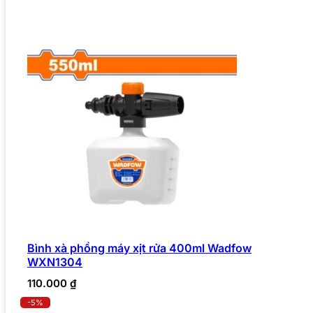
Bình xà phồng máy xịt rửa 400ml Wadfow
WXN1304
110.000
₫
-5%