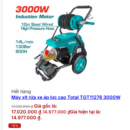
Hết hàng
Máy xịt rửa xe áp lực cao Total TGT11276 3000W
Giá gốc là:
17.020.000
₫
17.020.000 ₫.
Giá hiện tại là:
14.977.000
₫
14.977.000 ₫.
-12%