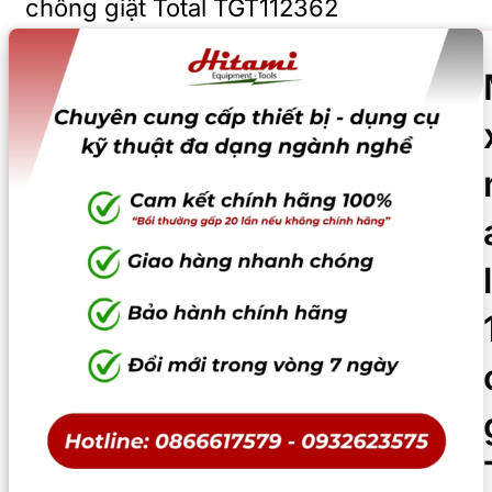
chống giật Total TGT112362