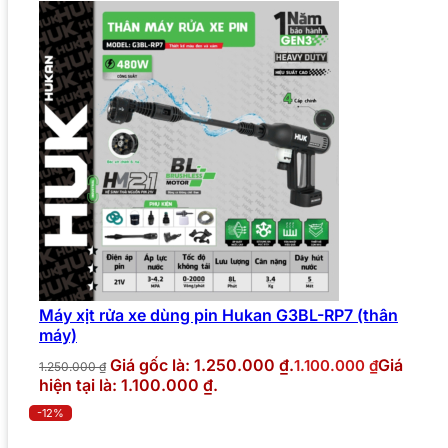
Máy xịt rửa xe dùng pin Hukan G3BL-RP7 (thân
máy)
Giá gốc là: 1.250.000 ₫.
Giá
1.100.000
₫
1.250.000
₫
hiện tại là: 1.100.000 ₫.
-12%