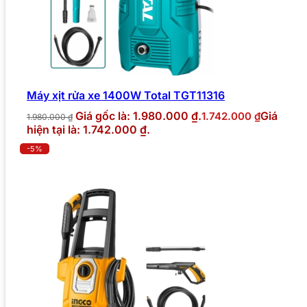
Máy xịt rửa xe 1400W Total TGT11316
Giá gốc là: 1.980.000 ₫.
Giá
1.742.000
₫
1.980.000
₫
hiện tại là: 1.742.000 ₫.
-5%