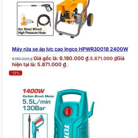
Máy rửa xe áp lực cao Ingco HPWR30018 2400W
Giá gốc là: 6.180.000 ₫.
Giá
5.871.000
₫
6.180.000
₫
hiện tại là: 5.871.000 ₫.
-12%