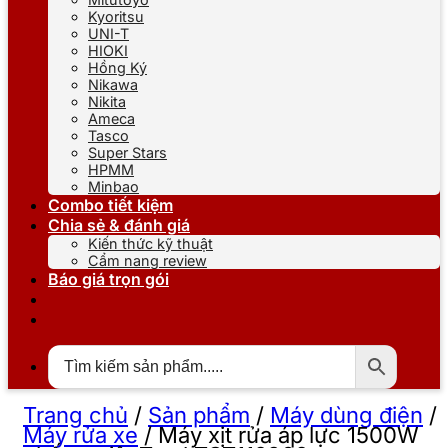
Kyoritsu
UNI-T
HIOKI
Hồng Ký
Nikawa
Nikita
Ameca
Tasco
Super Stars
HPMM
Minbao
Combo tiết kiệm
Chia sẻ & đánh giá
Kiến thức kỹ thuật
Cẩm nang review
Báo giá trọn gói
Trang chủ
/
Sản phẩm
/
Máy dùng điện
/
Máy rửa xe
/
Máy xịt rửa áp lực 1500W