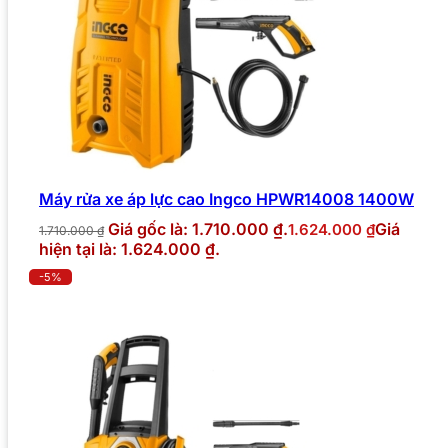
Máy rửa xe áp lực cao Ingco HPWR14008 1400W
Giá gốc là: 1.710.000 ₫.
Giá
1.624.000
₫
1.710.000
₫
hiện tại là: 1.624.000 ₫.
-5%