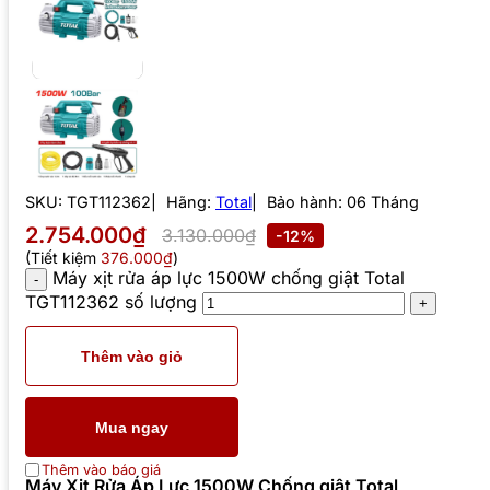
SKU:
TGT112362
Hãng:
Total
Bảo hành: 06 Tháng
2.754.000₫
3.130.000₫
-12%
(Tiết kiệm
376.000₫
)
Máy xịt rửa áp lực 1500W chống giật Total
TGT112362 số lượng
Thêm vào giỏ
Mua ngay
Thêm vào báo giá
Máy Xịt Rửa Áp Lực 1500W Chống giật Total