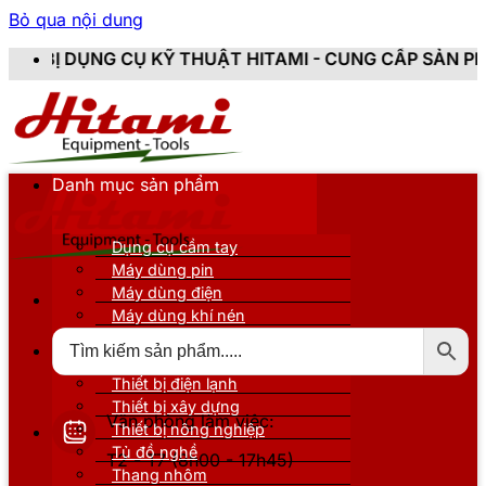
Bỏ qua nội dung
 KỸ THUẬT HITAMI - CUNG CẤP SẢN PHẨM CHÍNH HÃNG
Danh mục sản phẩm
Dụng cụ cầm tay
Máy dùng pin
Máy dùng điện
Máy dùng khí nén
Thiết bị đo kiểm
Thiết bị nâng đỡ
Thiết bị điện lạnh
Thiết bị xây dựng
Văn phòng làm việc:
Thiết bị nông nghiệp
Tủ đồ nghề
T2 - T7 (8h00 - 17h45)
Thang nhôm