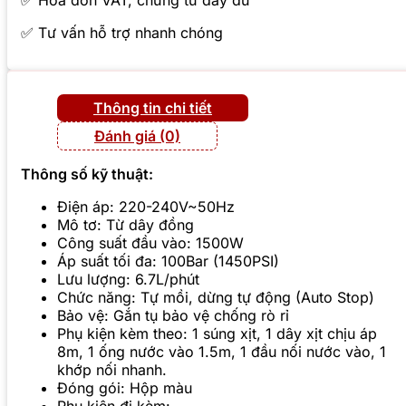
✅ Hóa đơn VAT, chứng từ đầy đủ
✅ Tư vấn hỗ trợ nhanh chóng
Thông tin chi tiết
Đánh giá (0)
Thông số kỹ thuật:
Điện áp: 220-240V~50Hz
Mô tơ: Từ dây đồng
Công suất đầu vào: 1500W
Áp suất tối đa: 100Bar (1450PSI)
Lưu lượng: 6.7L/phút
Chức năng: Tự mồi, dừng tự động (Auto Stop)
Bảo vệ: Gắn tụ bảo vệ chống rò rỉ
Phụ kiện kèm theo: 1 súng xịt, 1 dây xịt chịu áp
8m, 1 ống nước vào 1.5m, 1 đầu nối nước vào, 1
khớp nối nhanh.
Đóng gói: Hộp màu