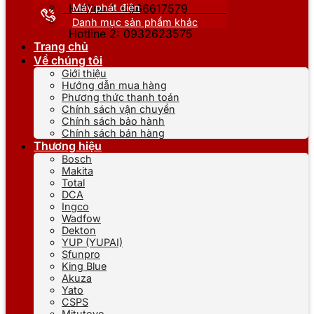
Máy phát điện
Hotline 1: 0866617579
Danh mục sản phẩm khác
Hotline 2: 0932623575
Trang chủ
Về chúng tôi
Giới thiệu
Hướng dẫn mua hàng
Phương thức thanh toán
Chính sách vận chuyển
Chính sách bảo hành
Chính sách bán hàng
Thương hiệu
Bosch
Makita
Total
DCA
Ingco
Wadfow
Dekton
YUP (YUPAI)
Sfunpro
King Blue
Akuza
Yato
CSPS
Mitutoyo