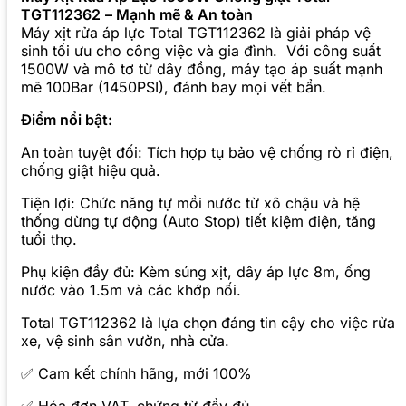
TGT112362
– Mạnh mẽ & An toàn
Máy xịt rửa áp lực Total TGT112362 là giải pháp vệ
sinh tối ưu cho công việc và gia đình. Với công suất
1500W và mô tơ từ dây đồng, máy tạo áp suất mạnh
mẽ 100Bar (1450PSI), đánh bay mọi vết bẩn.
Điểm nổi bật:
An toàn tuyệt đối: Tích hợp tụ bảo vệ chống rò rỉ điện,
chống giật hiệu quả.
Tiện lợi: Chức năng tự mồi nước từ xô chậu và hệ
thống dừng tự động (Auto Stop) tiết kiệm điện, tăng
tuổi thọ.
Phụ kiện đầy đủ: Kèm súng xịt, dây áp lực 8m, ống
nước vào 1.5m và các khớp nối.
Total TGT112362 là lựa chọn đáng tin cậy cho việc rửa
xe, vệ sinh sân vườn, nhà cửa.
✅ Cam kết chính hãng, mới 100%