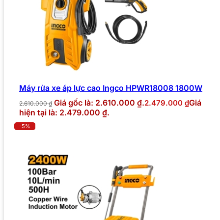
Máy rửa xe áp lực cao Ingco HPWR18008 1800W
Giá gốc là: 2.610.000 ₫.
Giá
2.479.000
₫
2.610.000
₫
hiện tại là: 2.479.000 ₫.
-5%