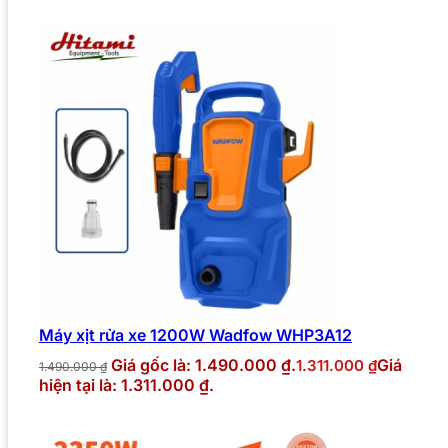
Máy xịt rửa xe 1200W Wadfow WHP3A12
Giá gốc là: 1.490.000 ₫.
Giá
1.311.000
₫
1.490.000
₫
hiện tại là: 1.311.000 ₫.