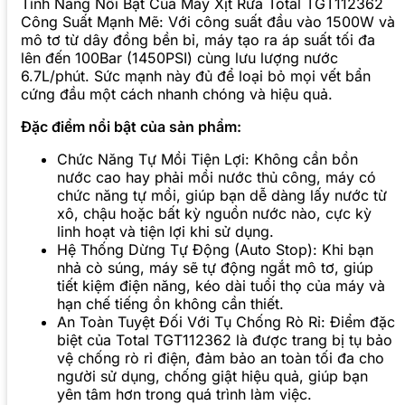
Tính Năng Nổi Bật Của Máy Xịt Rửa Total TGT112362
Công Suất Mạnh Mẽ: Với công suất đầu vào 1500W và
mô tơ từ dây đồng bền bỉ, máy tạo ra áp suất tối đa
lên đến 100Bar (1450PSI) cùng lưu lượng nước
6.7L/phút. Sức mạnh này đủ để loại bỏ mọi vết bẩn
cứng đầu một cách nhanh chóng và hiệu quả.
Đặc điểm nổi bật của sản phẩm:
Chức Năng Tự Mồi Tiện Lợi: Không cần bồn
nước cao hay phải mồi nước thủ công, máy có
chức năng tự mồi, giúp bạn dễ dàng lấy nước từ
xô, chậu hoặc bất kỳ nguồn nước nào, cực kỳ
linh hoạt và tiện lợi khi sử dụng.
Hệ Thống Dừng Tự Động (Auto Stop): Khi bạn
nhả cò súng, máy sẽ tự động ngắt mô tơ, giúp
tiết kiệm điện năng, kéo dài tuổi thọ của máy và
hạn chế tiếng ồn không cần thiết.
An Toàn Tuyệt Đối Với Tụ Chống Rò Rỉ: Điểm đặc
biệt của Total TGT112362 là được trang bị tụ bảo
vệ chống rò rỉ điện, đảm bảo an toàn tối đa cho
người sử dụng, chống giật hiệu quả, giúp bạn
yên tâm hơn trong quá trình làm việc.