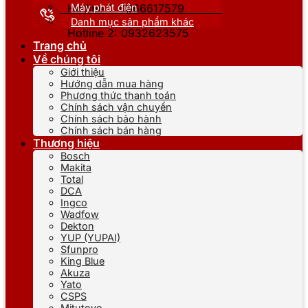
Máy phát điện
Hotline 1: 0866617579
Danh mục sản phẩm khác
Hotline 2: 0932623575
Trang chủ
Về chúng tôi
Giới thiệu
Hướng dẫn mua hàng
Phương thức thanh toán
Chính sách vận chuyển
Chính sách bảo hành
Chính sách bán hàng
Thương hiệu
Bosch
Makita
Total
DCA
Ingco
Wadfow
Dekton
YUP (YUPAI)
Sfunpro
King Blue
Akuza
Yato
CSPS
Mitutoyo