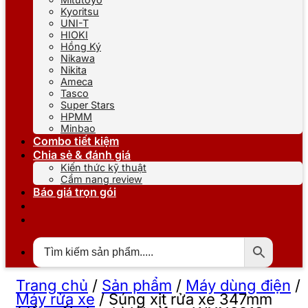
Kyoritsu
UNI-T
HIOKI
Hồng Ký
Nikawa
Nikita
Ameca
Tasco
Super Stars
HPMM
Minbao
Combo tiết kiệm
Chia sẻ & đánh giá
Kiến thức kỹ thuật
Cẩm nang review
Báo giá trọn gói
Trang chủ
/
Sản phẩm
/
Máy dùng điện
/
Máy rửa xe
/
Súng xịt rửa xe 347mm