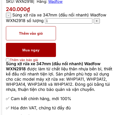
SKU:
WXN2918
Hãng:
Wadfow
240.000₫
Súng xịt rửa xe 347mm (đầu nối nhanh) Wadfow
WXN2918 số lượng
Thêm vào giỏ
Mua ngay
Thêm vào báo giá
Súng xịt rửa xe 347mm (đầu nối nhanh) Wadfow
WXN2918
được làm từ chất liệu thân nhựa bền bỉ, thiết
kế đầu nối nhanh tiện lợi. Sản phẩm phù hợp sử dụng
cho các model máy xịt rửa xe: WHP1A11, WHP3A12,
WHP3A14, WHP3A18 và WHP1A12. Đóng gói bằng túi
nhựa, thuận tiện cho bảo quản và vận chuyển.
✅ Cam kết chính hãng, mới 100%
✅ Hóa đơn VAT, chứng từ đầy đủ