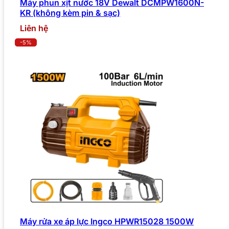
Máy phun xịt nước 18V Dewalt DCMPW1600N-
KR (không kèm pin & sạc)
Liên hệ
-5%
Máy rửa xe áp lực Ingco HPWR15028 1500W