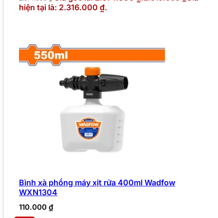
hiện tại là: 2.316.000 ₫.
Bình xà phồng máy xịt rửa 400ml Wadfow
WXN1304
110.000
₫