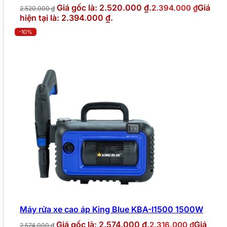
Giá gốc là: 2.520.000 ₫.
Giá
2.394.000
₫
2.520.000
₫
hiện tại là: 2.394.000 ₫.
-10%
Máy rửa xe cao áp King Blue KBA-I1500 1500W
Giá gốc là: 2.574.000 ₫.
Giá
2.316.000
₫
2.574.000
₫