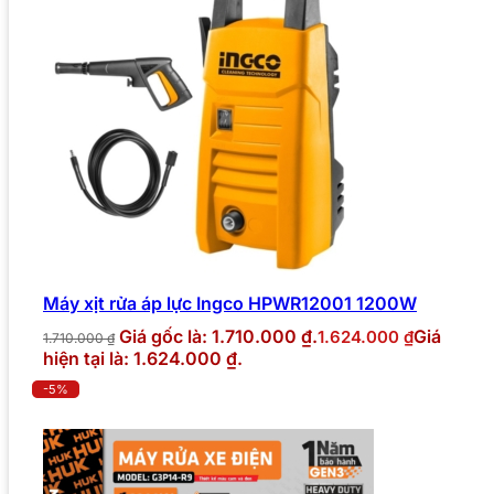
Máy xịt rửa áp lực Ingco HPWR12001 1200W
Giá gốc là: 1.710.000 ₫.
Giá
1.624.000
₫
1.710.000
₫
hiện tại là: 1.624.000 ₫.
-5%