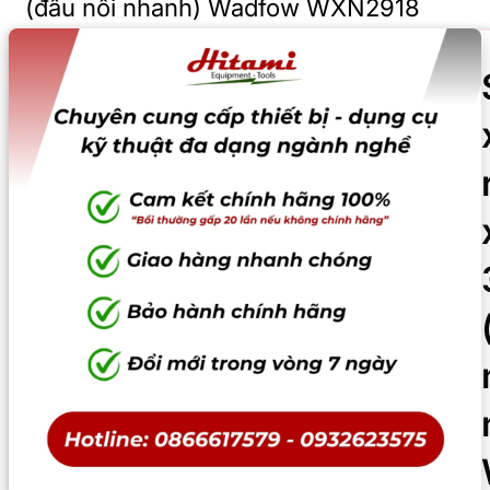
(đầu nối nhanh) Wadfow WXN2918