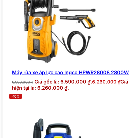
Máy rửa xe áp lực cao Ingco HPWR28008 2800W
Giá gốc là: 6.590.000 ₫.
Giá
6.260.000
₫
6.590.000
₫
hiện tại là: 6.260.000 ₫.
-10%