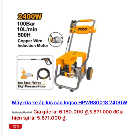
Máy rửa xe áp lực cao Ingco HPWR30018 2400W
Giá gốc là: 6.180.000 ₫.
Giá
5.871.000
₫
6.180.000
₫
hiện tại là: 5.871.000 ₫.
-12%