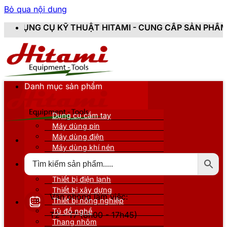
Bỏ qua nội dung
Ỹ THUẬT HITAMI - CUNG CẤP SẢN PHẨM CHÍNH HÃNG, M
Danh mục sản phẩm
Dụng cụ cầm tay
Máy dùng pin
Máy dùng điện
Máy dùng khí nén
Thiết bị đo kiểm
Thiết bị nâng đỡ
Thiết bị điện lạnh
Thiết bị xây dựng
Văn phòng làm việc:
Thiết bị nông nghiệp
Tủ đồ nghề
T2 - T7 (8h00 - 17h45)
Thang nhôm