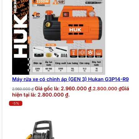
Máy rửa xe có chỉnh áp (GEN 3) Hukan G3P14-R9
Giá gốc là: 2.960.000 ₫.
Giá
2.800.000
₫
2.960.000
₫
hiện tại là: 2.800.000 ₫.
-5%