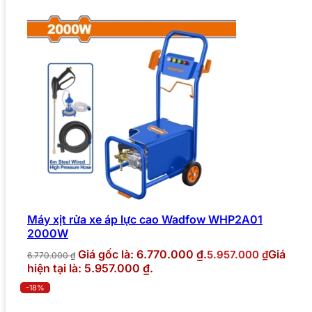
Máy xịt rửa xe áp lực cao Wadfow WHP2A01
2000W
Giá gốc là: 6.770.000 ₫.
Giá
5.957.000
₫
6.770.000
₫
hiện tại là: 5.957.000 ₫.
-18%