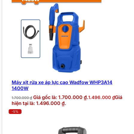
Máy xịt rửa xe áp lực cao Wadfow WHP3A14
1400W
Giá gốc là: 1.700.000 ₫.
Giá
1.496.000
₫
1.700.000
₫
hiện tại là: 1.496.000 ₫.
-5%