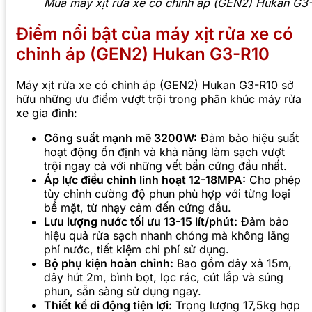
Mua máy xịt rửa xe có chỉnh áp (GEN2) Hukan G3-R1
Điểm nổi bật của máy xịt rửa xe có
chỉnh áp (GEN2) Hukan G3-R10
Máy xịt rửa xe có chỉnh áp (GEN2) Hukan G3-R10 sở
hữu những ưu điểm vượt trội trong phân khúc máy rửa
xe gia đình:
Công suất mạnh mẽ 3200W:
Đảm bảo hiệu suất
hoạt động ổn định và khả năng làm sạch vượt
trội ngay cả với những vết bẩn cứng đầu nhất.
Áp lực điều chỉnh linh hoạt 12-18MPA:
Cho phép
tùy chỉnh cường độ phun phù hợp với từng loại
bề mặt, từ nhạy cảm đến cứng đầu.
Lưu lượng nước tối ưu 13-15 lít/phút:
Đảm bảo
hiệu quả rửa sạch nhanh chóng mà không lãng
phí nước, tiết kiệm chi phí sử dụng.
Bộ phụ kiện hoàn chỉnh:
Bao gồm dây xả 15m,
dây hút 2m, bình bọt, lọc rác, cút lắp và súng
phun, sẵn sàng sử dụng ngay.
Thiết kế di động tiện lợi:
Trọng lượng 17,5kg hợp