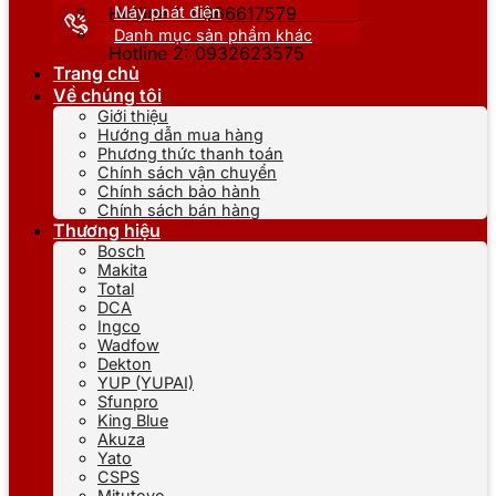
Máy phát điện
Hotline 1: 0866617579
Danh mục sản phẩm khác
Hotline 2: 0932623575
Trang chủ
Về chúng tôi
Giới thiệu
Hướng dẫn mua hàng
Phương thức thanh toán
Chính sách vận chuyển
Chính sách bảo hành
Chính sách bán hàng
Thương hiệu
Bosch
Makita
Total
DCA
Ingco
Wadfow
Dekton
YUP (YUPAI)
Sfunpro
King Blue
Akuza
Yato
CSPS
Mitutoyo