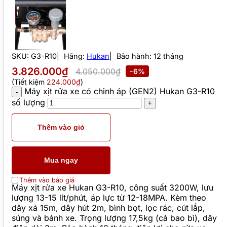
SKU:
G3-R10
Hãng:
Hukan
Bảo hành: 12 tháng
3.826.000₫
4.050.000₫
-6%
(Tiết kiệm
224.000₫
)
Máy xịt rửa xe có chỉnh áp (GEN2) Hukan G3-R10
số lượng
Thêm vào giỏ
Mua ngay
Thêm vào báo giá
Máy xịt rửa xe Hukan G3-R10, công suất 3200W, lưu
lượng 13-15 lít/phút, áp lực từ 12-18MPA. Kèm theo
dây xả 15m, dây hút 2m, bình bọt, lọc rác, cút lắp,
súng và bánh xe. Trọng lượng 17,5kg (cả bao bì), dây