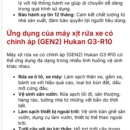
lý với hệ thống bánh xe giúp di chuyển dễ dàng
trong quá trình sử dụng.
Bảo hành uy tín 12 tháng:
Cam kết chất lượng từ
nhà sản xuất, đảm bảo quyền lợi người tiêu dùng.
Ứng dụng của máy xịt rửa xe có
chỉnh áp (GEN2) Hukan G3-R10
Máy xịt rửa xe có chỉnh áp (GEN2) Hukan G3-R10 có
thể ứng dụng đa dạng trong nhiều tình huống vệ sinh
khác nhau:
Rửa xe ô tô, xe máy:
Làm sạch thân xe, gầm xe,
bánh xe với hiệu quả cao, loại bỏ bùn đất, dầu
mỡ cứng đầu.
Vệ sinh sân vườn:
Rửa sạch lối đi, sân thượng,
hàng rào, tường nhà từ những vết bẩn do thời
tiết.
Làm sạch thiết bị ngoài trời:
Vệ sinh bàn ghế sân
vườn, dụng cụ làm vườn, thiết bị thể thao ngoài
trời.
Tưới cây với áp lực thấp:
Hỗ trợ tưới cây trong