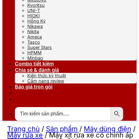
Kyoritsu
UNI-T
HIOKI
Hồng Ký
Nikawa
Nikita
Ameca
Tasco
Super Stars
HPMM
Minbao
Combo tiết kiệm
Chia sẻ & đánh giá
Kiến thức kỹ thuật
Cẩm nang review
Báo giá trọn gói
Trang chủ
/
Sản phẩm
/
Máy dùng điện
/
Máy rửa xe
/
Máy xịt rửa xe có chỉnh áp