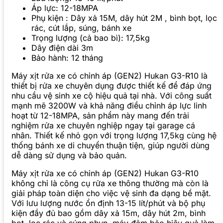
Áp lực: 12-18MPA
Phụ kiện : Dây xả 15M, dây hút 2M , bình bọt, lọc
rác, cút lắp, súng, bánh xe
Trọng lượng (cả bao bì): 17,5kg
Dây điện dài 3m
Bảo hành: 12 tháng
Máy xịt rửa xe có chỉnh áp (GEN2) Hukan G3-R10 là
thiết bị rửa xe chuyên dụng được thiết kế để đáp ứng
nhu cầu vệ sinh xe cộ hiệu quả tại nhà. Với công suất
mạnh mẽ 3200W và khả năng điều chỉnh áp lực linh
hoạt từ 12-18MPA, sản phẩm này mang đến trải
nghiệm rửa xe chuyên nghiệp ngay tại garage cá
nhân. Thiết kế nhỏ gọn với trọng lượng 17,5kg cùng hệ
thống bánh xe di chuyển thuận tiện, giúp người dùng
dễ dàng sử dụng và bảo quản.
Máy xịt rửa xe có chỉnh áp (GEN2) Hukan G3-R10
không chỉ là công cụ rửa xe thông thường mà còn là
giải pháp toàn diện cho việc vệ sinh đa dạng bề mặt.
Với lưu lượng nước ổn định 13-15 lít/phút và bộ phụ
kiện đầy đủ bao gồm dây xả 15m, dây hút 2m, bình
bọt, lọc rác và súng phun, máy đảm bảo hiệu quả làm