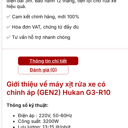
điện dài 3m. Bảo hành 12 tháng, tiện lợi cho rửa xe
hiệu quả.
✅ Cam kết chính hãng, mới 100%
✅ Hóa đơn VAT, chứng từ đầy đủ
✅ Tư vấn hỗ trợ nhanh chóng
Thông tin chi tiết
Đánh giá (0)
Giới thiệu về máy xịt rửa xe có
chỉnh áp (GEN2) Hukan G3-R10
Thông số kỹ thuật:
Điện áp : 220V, 50-60Hz
Công suất: 3200W
Lưu lượng: 13-15 lít/phút