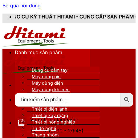
Bỏ qua nội dung
T HITAMI - CUNG CẤP SẢN PHẨM CHÍNH HÃNG, MỚI 10
Danh mục sản phẩm
Dụng cụ cầm tay
Máy dùng pin
Máy dùng điện
Máy dùng khí nén
Thiết bị đo kiểm
Thiết bị nâng đỡ
Thiết bị điện lạnh
Thiết bị xây dựng
Văn phòng làm việc:
Thiết bị nông nghiệp
Tủ đồ nghề
T2 - T7 (8h00 - 17h45)
Thang nhôm