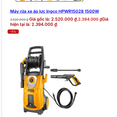
Máy rửa xe áp lực Ingco HPWR15028 1500W
Giá gốc là: 2.520.000 ₫.
Giá
2.394.000
₫
2.520.000
₫
hiện tại là: 2.394.000 ₫.
-5%