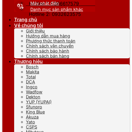
Máy phát điện
Hotline 1: 0866617579
Danh mục sản phẩm khác
Hotline 2: 0932623575
Trang chủ
Về chúng tôi
Giới thiệu
Hướng dẫn mua hàng
Phương thức thanh toán
Chính sách vận chuyển
Chính sách bảo hành
Chính sách bán hàng
Thương hiệu
Bosch
Makita
Total
DCA
Ingco
Wadfow
Dekton
YUP (YUPAI)
Sfunpro
King Blue
Akuza
Yato
CSPS
Mitutoyo