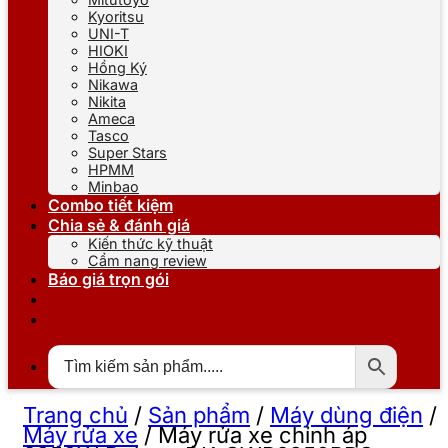
Kyoritsu
UNI-T
HIOKI
Hồng Ký
Nikawa
Nikita
Ameca
Tasco
Super Stars
HPMM
Minbao
Combo tiết kiệm
Chia sẻ & đánh giá
Kiến thức kỹ thuật
Cẩm nang review
Báo giá trọn gói
Trang chủ
/
Sản phẩm
/
Máy dùng điện
/
Máy rửa xe
/
Máy rửa xe chỉnh áp