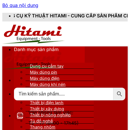
Bỏ qua nội dung
TAMI - CUNG CẤP SẢN PHẨM CHÍNH HÃNG, MỚI 100%, 
Danh mục sản phẩm
Dụng cụ cầm tay
Máy dùng pin
Máy dùng điện
Máy dùng khí nén
Thiết bị đo kiểm
Thiết bị nâng đỡ
Thiết bị điện lạnh
Thiết bị xây dựng
Văn phòng làm việc:
Thiết bị nông nghiệp
Tủ đồ nghề
T2 - T7 (8h00 - 17h45)
Thang nhôm