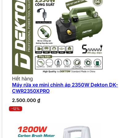
Hết hàng
Máy rửa xe mini chỉnh áp 2350W Dekton DK-
CWR2350XPRO
2.500.000
₫
-12%