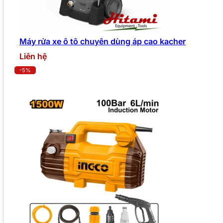
Máy rửa xe ô tô chuyên dùng áp cao kacher
Liên hệ
-5%