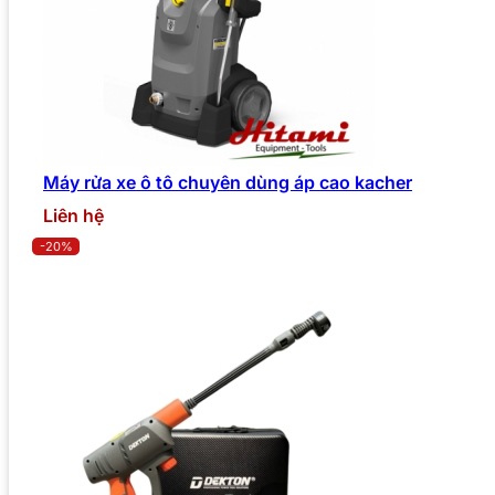
Máy rửa xe ô tô chuyên dùng áp cao kacher
Liên hệ
-20%