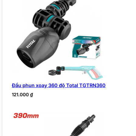
Đầu phun xoay 360 độ Total TGTRN360
121.000
₫