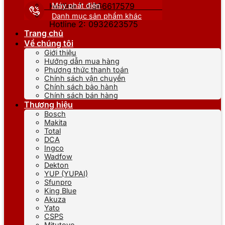
Máy phát điện
Hotline 1: 0866617579
Danh mục sản phẩm khác
Hotline 2: 0932623575
Trang chủ
Về chúng tôi
Giới thiệu
Hướng dẫn mua hàng
Phương thức thanh toán
Chính sách vận chuyển
Chính sách bảo hành
Chính sách bán hàng
Thương hiệu
Bosch
Makita
Total
DCA
Ingco
Wadfow
Dekton
YUP (YUPAI)
Sfunpro
King Blue
Akuza
Yato
CSPS
Mitutoyo