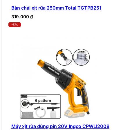
Bàn chải xịt rửa 250mm Total TGTPB251
319.000
₫
-5%
Máy xịt rửa dùng pin 20V Ingco CPWLI2008