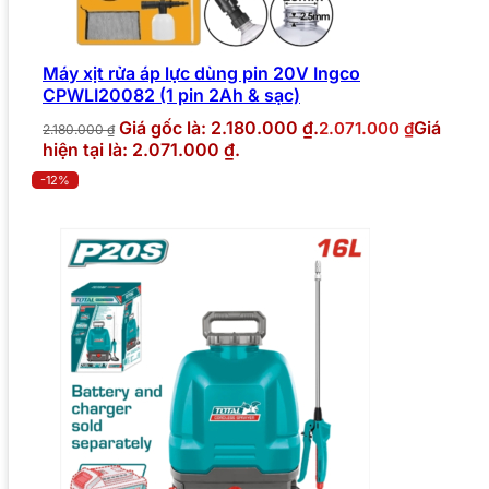
Máy xịt rửa áp lực dùng pin 20V Ingco
CPWLI20082 (1 pin 2Ah & sạc)
Giá gốc là: 2.180.000 ₫.
Giá
2.071.000
₫
2.180.000
₫
hiện tại là: 2.071.000 ₫.
-12%