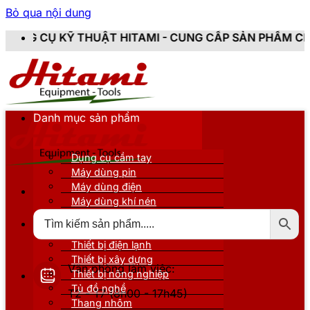
Bỏ qua nội dung
HUẬT HITAMI - CUNG CẤP SẢN PHẨM CHÍNH HÃNG, MỚI 
Danh mục sản phẩm
Dụng cụ cầm tay
Máy dùng pin
Máy dùng điện
Máy dùng khí nén
Thiết bị đo kiểm
Thiết bị nâng đỡ
Thiết bị điện lạnh
Thiết bị xây dựng
Văn phòng làm việc:
Thiết bị nông nghiệp
Tủ đồ nghề
T2 - T7 (8h00 - 17h45)
Thang nhôm