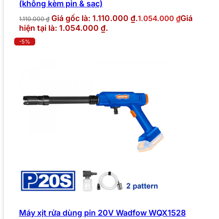
(không kèm pin & sạc)
Giá gốc là: 1.110.000 ₫.
Giá
1.054.000
₫
1.110.000
₫
hiện tại là: 1.054.000 ₫.
-5%
Máy xịt rửa dùng pin 20V Wadfow WQX1528