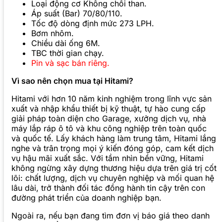
Loại động cơ Không chổi than.
Áp suất (Bar) 70/80/110.
Tốc độ dòng định mức 273 LPH.
Bơm nhôm.
Chiều dài ống 6M.
TBC thời gian chạy.
Pin và sạc bán riêng.
Vì sao nên chọn mua tại Hitami?
Hitami với hơn 10 năm kinh nghiệm trong lĩnh vực sản
xuất và nhập khẩu thiết bị kỹ thuật, tự hào cung cấp
giải pháp toàn diện cho Garage, xưởng dịch vụ, nhà
máy lắp ráp ô tô và khu công nghiệp trên toàn quốc
và quốc tế. Lấy khách hàng làm trung tâm, Hitami lắng
nghe và trân trọng mọi ý kiến đóng góp, cam kết dịch
vụ hậu mãi xuất sắc. Với tầm nhìn bền vững, Hitami
không ngừng xây dựng thương hiệu dựa trên giá trị cốt
lõi: chất lượng, dịch vụ chuyên nghiệp và mối quan hệ
lâu dài, trở thành đối tác đồng hành tin cậy trên con
đường phát triển của doanh nghiệp bạn.
Ngoài ra, nếu bạn đang tìm đơn vị báo giá theo danh