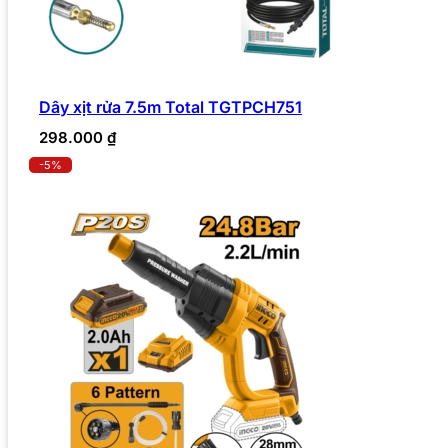
Dây xịt rửa 7.5m Total TGTPCH751
298.000
₫
-5%