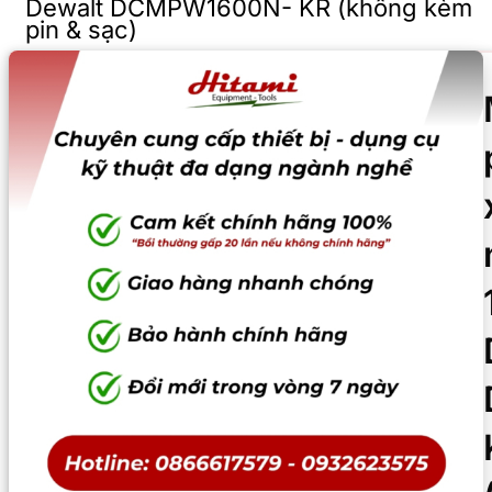
Dewalt DCMPW1600N- KR (không kèm
pin & sạc)