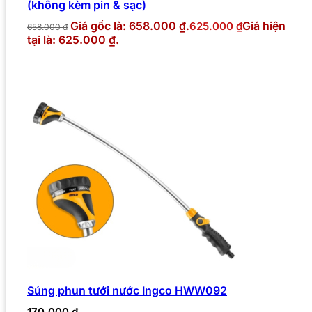
(không kèm pin & sạc)
Giá gốc là: 658.000 ₫.
Giá hiện
625.000
₫
658.000
₫
tại là: 625.000 ₫.
Súng phun tưới nước Ingco HWW092
170.000
₫