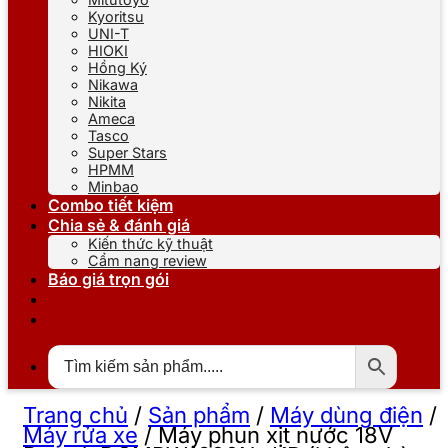
Kyoritsu
UNI-T
HIOKI
Hồng Ký
Nikawa
Nikita
Ameca
Tasco
Super Stars
HPMM
Minbao
Combo tiết kiệm
Chia sẻ & đánh giá
Kiến thức kỹ thuật
Cẩm nang review
Báo giá trọn gói
Trang chủ
/
Sản phẩm
/
Máy dùng điện
/
Máy rửa xe
/
Máy phun xịt nước 18V