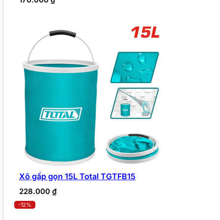
Xô gấp gọn 15L Total TGTFB15
228.000
₫
-12%