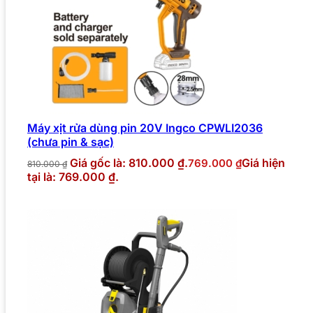
Máy xịt rửa dùng pin 20V Ingco CPWLI2036
(chưa pin & sạc)
Giá gốc là: 810.000 ₫.
Giá hiện
769.000
₫
810.000
₫
tại là: 769.000 ₫.