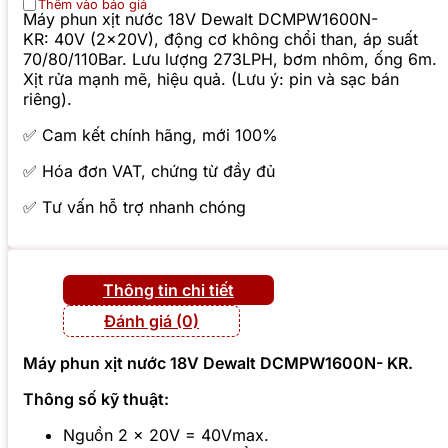
Thêm vào báo giá
Máy phun xịt nước 18V Dewalt DCMPW1600N-
KR: 40V (2x20V), động cơ không chổi than, áp suất
70/80/110Bar. Lưu lượng 273LPH, bơm nhôm, ống 6m.
Xịt rửa mạnh mẽ, hiệu quả. (Lưu ý: pin và sạc bán
riêng).
✅ Cam kết chính hãng, mới 100%
✅ Hóa đơn VAT, chứng từ đầy đủ
✅ Tư vấn hỗ trợ nhanh chóng
Thông tin chi tiết
Đánh giá (0)
Máy phun xịt nước 18V Dewalt DCMPW1600N- KR.
Thông số kỹ thuật:
Nguồn 2 x 20V = 40Vmax.