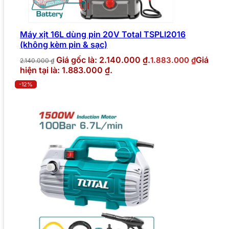
Máy xịt 16L dùng pin 20V Total TSPLI2016
(không kèm pin & sạc)
Giá gốc là: 2.140.000 ₫.
Giá
1.883.000
₫
2.140.000
₫
hiện tại là: 1.883.000 ₫.
-12%