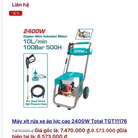
Liên hệ
-12%
Máy xịt rửa xe áp lực cao 2400W Total TGT11176
Giá gốc là: 7.470.000 ₫.
Giá
6.573.000
₫
7.470.000
₫
hiện tại là: 6.573.000 ₫.