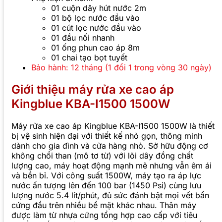
01 cuộn dây hút nước 2m
01 bộ lọc nước đầu vào
01 cút lọc nước đầu vào
01 đầu nối nhanh
01 ống phun cao áp 8m
01 chai tạo bọt tuyết
Bảo hành: 12 tháng (1 đổi 1 trong vòng 30 ngày)
Giới thiệu máy rửa xe cao áp
Kingblue KBA-I1500 1500W
Máy rửa xe cao áp Kingblue KBA-I1500 1500W là thiết
bị vệ sinh hiện đại với thiết kế nhỏ gọn, thông minh
dành cho gia đình và cửa hàng nhỏ. Sở hữu động cơ
không chổi than (mô tơ từ) với lõi dây đồng chất
lượng cao, máy hoạt động mạnh mẽ nhưng vẫn êm ái
và bền bỉ. Với công suất 1500W, máy tạo ra áp lực
nước ấn tượng lên đến 100 bar (1450 Psi) cùng lưu
lượng nước 5.4 lít/phút, đủ sức đánh bật mọi vết bẩn
cứng đầu trên nhiều bề mặt khác nhau. Thân máy
được làm từ nhựa cứng tổng hợp cao cấp với tiêu