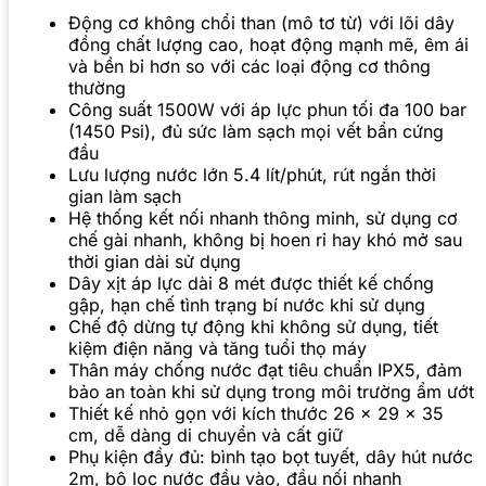
Động cơ không chổi than (mô tơ từ) với lõi dây
đồng chất lượng cao, hoạt động mạnh mẽ, êm ái
và bền bỉ hơn so với các loại động cơ thông
thường
Công suất 1500W với áp lực phun tối đa 100 bar
(1450 Psi), đủ sức làm sạch mọi vết bẩn cứng
đầu
Lưu lượng nước lớn 5.4 lít/phút, rút ngắn thời
gian làm sạch
Hệ thống kết nối nhanh thông minh, sử dụng cơ
chế gài nhanh, không bị hoen rỉ hay khó mở sau
thời gian dài sử dụng
Dây xịt áp lực dài 8 mét được thiết kế chống
gập, hạn chế tình trạng bí nước khi sử dụng
Chế độ dừng tự động khi không sử dụng, tiết
kiệm điện năng và tăng tuổi thọ máy
Thân máy chống nước đạt tiêu chuẩn IPX5, đảm
bảo an toàn khi sử dụng trong môi trường ẩm ướt
Thiết kế nhỏ gọn với kích thước 26 x 29 x 35
cm, dễ dàng di chuyển và cất giữ
Phụ kiện đầy đủ: bình tạo bọt tuyết, dây hút nước
2m, bộ lọc nước đầu vào, đầu nối nhanh