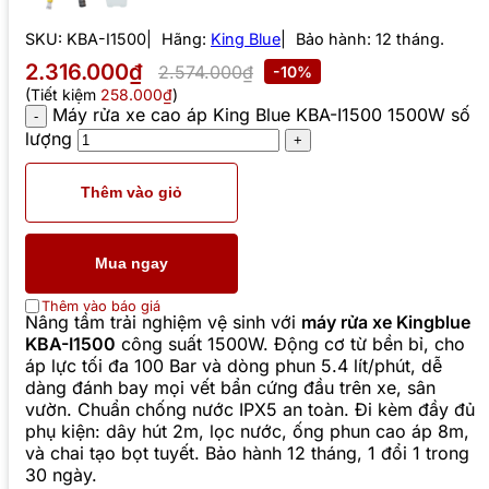
SKU:
KBA-I1500
Hãng:
King Blue
Bảo hành: 12 tháng.
2.316.000₫
2.574.000₫
-10%
(Tiết kiệm
258.000₫
)
Máy rửa xe cao áp King Blue KBA-I1500 1500W số
lượng
Thêm vào giỏ
Mua ngay
Thêm vào báo giá
Nâng tầm trải nghiệm vệ sinh với
máy rửa xe Kingblue
KBA-I1500
công suất 1500W. Động cơ từ bền bỉ, cho
áp lực tối đa 100 Bar và dòng phun 5.4 lít/phút, dễ
dàng đánh bay mọi vết bẩn cứng đầu trên xe, sân
vườn. Chuẩn chống nước IPX5 an toàn. Đi kèm đầy đủ
phụ kiện: dây hút 2m, lọc nước, ống phun cao áp 8m,
và chai tạo bọt tuyết. Bảo hành 12 tháng, 1 đổi 1 trong
30 ngày.