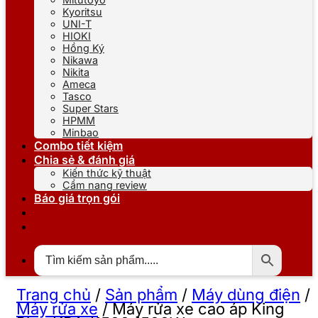
Kyoritsu
UNI-T
HIOKI
Hồng Ký
Nikawa
Nikita
Ameca
Tasco
Super Stars
HPMM
Minbao
Combo tiết kiệm
Chia sẻ & đánh giá
Kiến thức kỹ thuật
Cẩm nang review
Báo giá trọn gói
Trang chủ
/
Sản phẩm
/
Máy dùng điện
/
Máy rửa xe
/
Máy rửa xe cao áp King