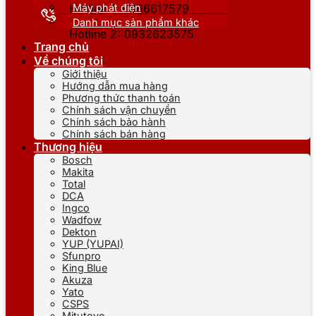
Máy phát điện
Hotline 1: 0866617579
Danh mục sản phẩm khác
Hotline 2: 0932623575
Trang chủ
Về chúng tôi
Giới thiệu
Hướng dẫn mua hàng
Phương thức thanh toán
Chính sách vận chuyển
Chính sách bảo hành
Chính sách bán hàng
Thương hiệu
Bosch
Makita
Total
DCA
Ingco
Wadfow
Dekton
YUP (YUPAI)
Sfunpro
King Blue
Akuza
Yato
CSPS
Mitutoyo