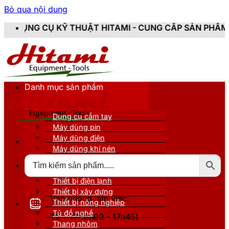
Bỏ qua nội dung
THUẬT HITAMI - CUNG CẤP SẢN PHẨM CHÍNH HÃNG, MỚ
Danh mục sản phẩm
Dụng cụ cầm tay
Máy dùng pin
Máy dùng điện
Máy dùng khí nén
Thiết bị đo kiểm
Thiết bị nâng đỡ
Thiết bị điện lạnh
Thiết bị xây dựng
Văn phòng làm việc:
Thiết bị nông nghiệp
Tủ đồ nghề
T2 - T7 (8h00 - 17h45)
Thang nhôm