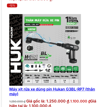
-12%
Máy xịt rửa xe dùng pin Hukan G3BL-RP7 (thân
máy)
Giá gốc là: 1.250.000 ₫.
Giá
1.100.000
₫
1.250.000
₫
hiện tại là: 1.100.000 ₫.