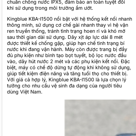
chuẩn chống nước IPX5, đảm bảo an toàn tuyệt đối
khi sử dụng trong môi trường ẩm ướt.
Kingblue KBA-I1500 nổi bật với hệ thống kết nối nhanh
thông minh, sử dụng cơ chế gài nhanh thay vì hệ vặn
ren truyền thống, tránh tình trạng hoen rỉ và khó mở
sau thời gian dài sử dụng. Dây xịt áp lực dài 8 mét
được thiết kế chống gập, giúp hạn chế tình trạng bí
nước khi đang vận hành. Máy còn được trang bị đầy
đủ phụ kiện như bình tạo bọt tuyết, bộ lọc nước đầu
vào, dây hút nước 2 mét và các phụ kiện kết nối. Đặc
biệt, máy có chế độ dừng tự động khi không sử dụng,
giúp tiết kiệm điện năng và tăng tuổi thọ cho thiết bị.
Với giá cả hợp lý, Kingblue KBA-I1500 là lựa chọn lý
tưởng cho nhu cầu vệ sinh đa dạng của người tiêu
dùng Việt Nam.