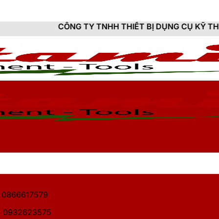
ÔNG TY TNHH THIẾT BỊ DỤNG CỤ KỸ THUẬT HITAMI - 
1: 0866617579
2: 0932623575