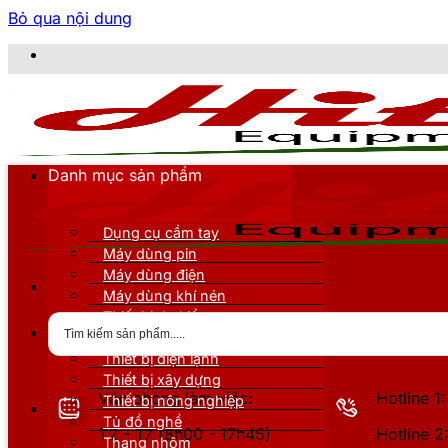
Bỏ qua nội dung
C
Danh mục sản phẩm
Dụng cụ cầm tay
Máy dùng pin
Máy dùng điện
Máy dùng khí nén
Thiết bị đo kiểm
Thiết bị nâng đỡ
Thiết bị điện lạnh
Thiết bị xây dựng
Văn phòng làm việc:
Hotline 
Thiết bị nông nghiệp
Tủ đồ nghề
T2 - T7 (8h00 - 17h45)
Hotline 
Thang nhôm