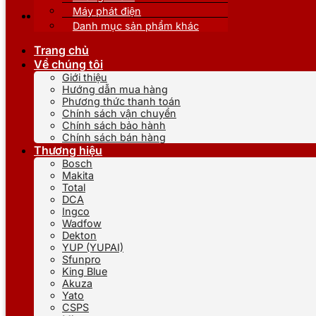
Máy phát điện
Danh mục sản phẩm khác
Trang chủ
Về chúng tôi
Giới thiệu
Hướng dẫn mua hàng
Phương thức thanh toán
Chính sách vận chuyển
Chính sách bảo hành
Chính sách bán hàng
Thương hiệu
Bosch
Makita
Total
DCA
Ingco
Wadfow
Dekton
YUP (YUPAI)
Sfunpro
King Blue
Akuza
Yato
CSPS