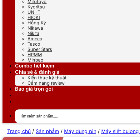
Mitutoyo
Kyoritsu
UNI-T
HIOKI
Hồng Ký
Nikawa
Nikita
Ameca
Tasco
Super Stars
HPMM
Minbao
Combo tiết kiệm
Chia sẻ & đánh giá
Kiến thức kỹ thuật
Cẩm nang review
Báo giá trọn gói
Trang chủ
/
Sản phẩm
/
Máy dùng pin
/
Máy siết bulong