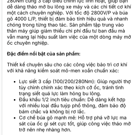
280Nm cùng 3 cấp điều chỉnh lực linh hoạt, giúp bạn
dễ dàng tháo mở bu lông xe máy và các chi tiết cơ khí
một cách chuyên nghiệp. Với tốc độ 2800V/P và búa
gõ 4000 L/P, thiết bị đảm bảo tính hiệu quả và nhanh
chóng trong từng thao tác. Sản phẩm tập trung vào
thân máy giúp giảm thiểu chi phí đầu tư ban đầu mà
vẫn mang lại hiệu suất làm việc của một dòng máy mở
ốc chuyên nghiệp.
Đặc điểm nổi bật của sản phẩm:
Thiết kế chuyên sâu cho các công việc bảo trì cơ khí
với khả năng kiểm soát mô-men xoắn chuẩn xác:
Lực siết 3 cấp (100/200/280Nm): Giúp người thợ
tùy chỉnh chính xác theo kích cỡ ốc, tránh tình
trạng siết quá lực làm hỏng bu lông.
Đầu khẩu 1/2 inch tiêu chuẩn: Dễ dàng kết hợp
với nhiều loại đầu tuýp phổ thông, đảm bảo độ
bám chắc và không bị rơ lắc.
Cơ chế búa gõ mạnh mẽ: Hỗ trợ phá vỡ lực ma
sát của ốc gỉ sét cực tốt, giúp công việc tháo mở
trở nên nhẹ nhàng hơn.