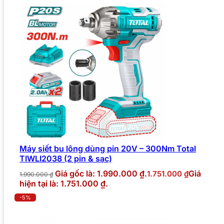
Máy siết bu lông dùng pin 20V – 300Nm Total
TIWLI2038 (2 pin & sạc)
Giá gốc là: 1.990.000 ₫.
Giá
1.751.000
₫
1.990.000
₫
hiện tại là: 1.751.000 ₫.
-5%