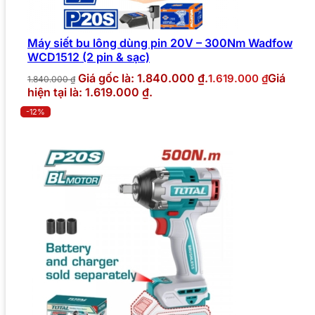
Máy siết bu lông dùng pin 20V – 300Nm Wadfow
WCD1512 (2 pin & sạc)
Giá gốc là: 1.840.000 ₫.
Giá
1.619.000
₫
1.840.000
₫
hiện tại là: 1.619.000 ₫.
-12%