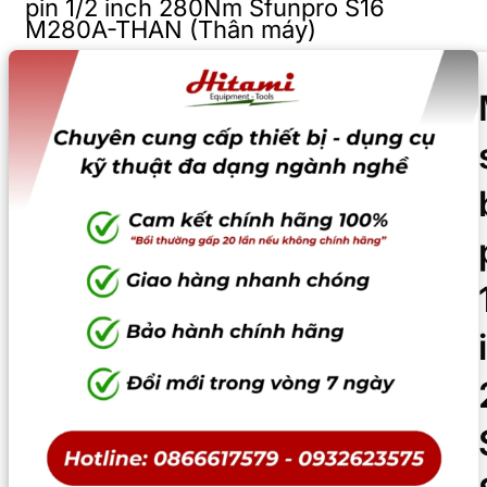
pin 1/2 inch 280Nm Sfunpro S16
M280A-THAN (Thân máy)