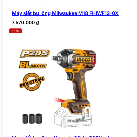
Máy siết bu lông Milwaukee M18 FHIWF12-0X
7.570.000
₫
-5%