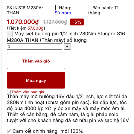
SKU:
S16 M280A-
Hãng:
Bảo hành: 12
THAN
Sfunpro
tháng
1.070.000₫
1.127.000₫
-5%
(Tiết kiệm
57.000₫
)
Máy siết bulong pin 1/2 inch 280Nm Sfunpro S16
M280A-THAN (Thân máy) số lượng
Thêm vào giỏ
Mua ngay
Thêm vào báo giá
Thân máy mở bulông 16V đầu 1/2 inch, lực siết tối đa
280Nm linh hoạt (chưa gồm pin sạc). Ba cấp lực, tốc
độ búa 4000 l/p xử lý ốc xe máy và máy móc êm ái.
Thiết kế cân bằng, dễ cầm nắm, là giải pháp solo
tuyệt vời cho khách hàng đã sở hữu pin và sạc hệ 16V.
✅ Cam kết chính hãng, mới 100%