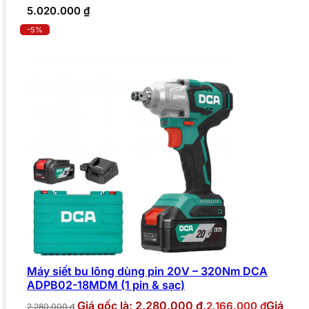
5.020.000
₫
-5%
Máy siết bu lông dùng pin 20V – 320Nm DCA
ADPB02-18MDM (1 pin & sạc)
Giá gốc là: 2.280.000 ₫.
Giá
2.166.000
₫
2.280.000
₫