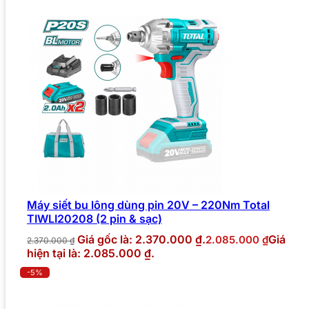
Máy siết bu lông dùng pin 20V – 220Nm Total
TIWLI20208 (2 pin & sạc)
Giá gốc là: 2.370.000 ₫.
Giá
2.085.000
₫
2.370.000
₫
hiện tại là: 2.085.000 ₫.
-5%