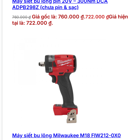
Máy siết bu lông pin 20V – 300Nm DCA
ADPB298Z (chưa pin & sạc)
Giá gốc là: 760.000 ₫.
Giá hiện
722.000
₫
760.000
₫
tại là: 722.000 ₫.
Máy siết bu lông Milwaukee M18 FIW212-0X0