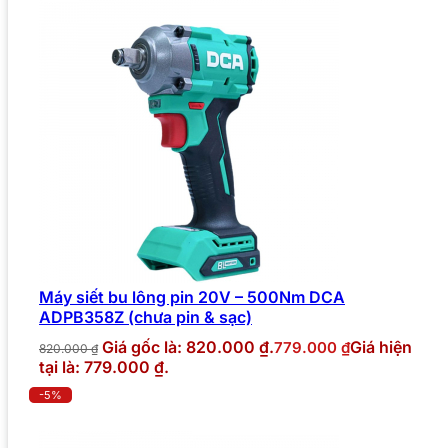
Máy siết bu lông pin 20V – 500Nm DCA
ADPB358Z (chưa pin & sạc)
Giá gốc là: 820.000 ₫.
Giá hiện
779.000
₫
820.000
₫
tại là: 779.000 ₫.
-5%