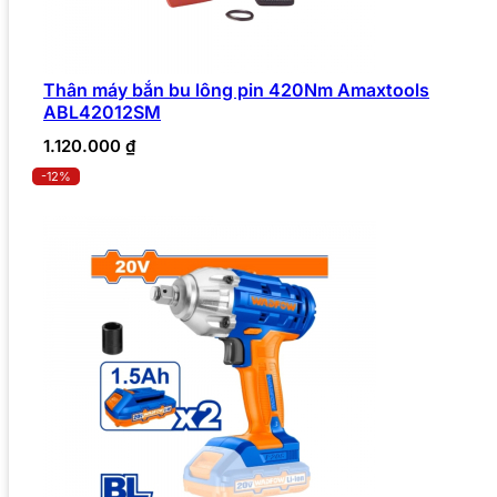
Thân máy bắn bu lông pin 420Nm Amaxtools
ABL42012SM
1.120.000
₫
-12%