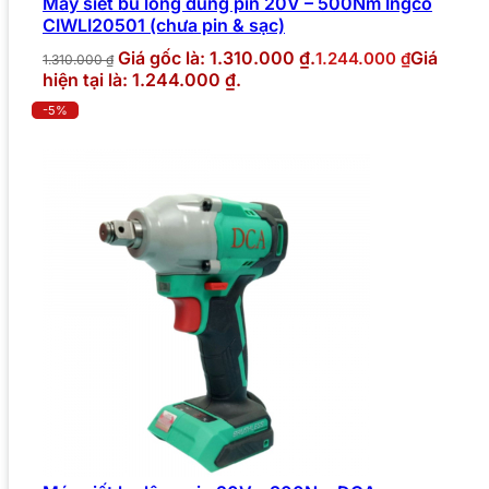
Máy siết bu lông dùng pin 20V – 500Nm Ingco
CIWLI20501 (chưa pin & sạc)
Giá gốc là: 1.310.000 ₫.
Giá
1.244.000
₫
1.310.000
₫
hiện tại là: 1.244.000 ₫.
-5%