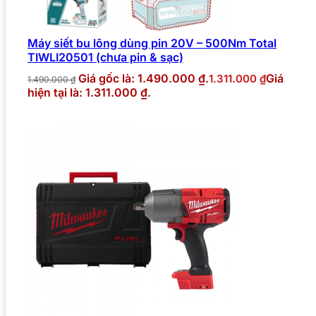
Máy siết bu lông dùng pin 20V – 500Nm Total
TIWLI20501 (chưa pin & sạc)
Giá gốc là: 1.490.000 ₫.
Giá
1.311.000
₫
1.490.000
₫
hiện tại là: 1.311.000 ₫.