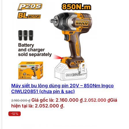
Máy siết bu lông dùng pin 20V – 850Nm Ingco
CIWLI20851 (chưa pin & sạc)
Giá gốc là: 2.160.000 ₫.
Giá
2.052.000
₫
2.160.000
₫
hiện tại là: 2.052.000 ₫.
-12%