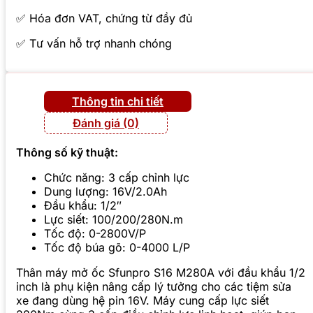
✅ Hóa đơn VAT, chứng từ đầy đủ
✅ Tư vấn hỗ trợ nhanh chóng
Thông tin chi tiết
Đánh giá (0)
Thông số kỹ thuật:
Chức năng: 3 cấp chỉnh lực
Dung lượng: 16V/2.0Ah
Đầu khẩu: 1/2″
Lực siết: 100/200/280N.m
Tốc độ: 0-2800V/P
Tốc độ búa gõ: 0-4000 L/P
Thân máy mở ốc Sfunpro S16 M280A với đầu khẩu 1/2
inch là phụ kiện nâng cấp lý tưởng cho các tiệm sửa
xe đang dùng hệ pin 16V. Máy cung cấp lực siết