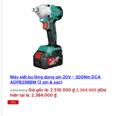
Máy siết bu lông dùng pin 20V – 300Nm DCA
ADPB298BM (2 pin & sạc)
Giá gốc là: 2.510.000 ₫.
Giá
2.384.000
₫
2.510.000
₫
hiện tại là: 2.384.000 ₫.
-5%