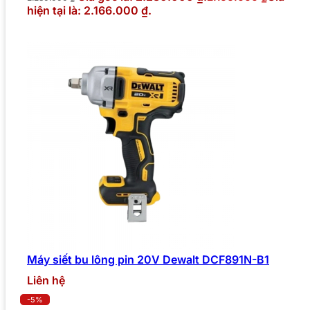
hiện tại là: 2.166.000 ₫.
Máy siết bu lông pin 20V Dewalt DCF891N-B1
Liên hệ
-5%