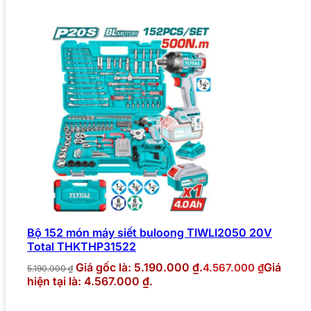
Bộ 152 món máy siết buloong TIWLI2050 20V
Total THKTHP31522
Giá gốc là: 5.190.000 ₫.
Giá
4.567.000
₫
5.190.000
₫
hiện tại là: 4.567.000 ₫.