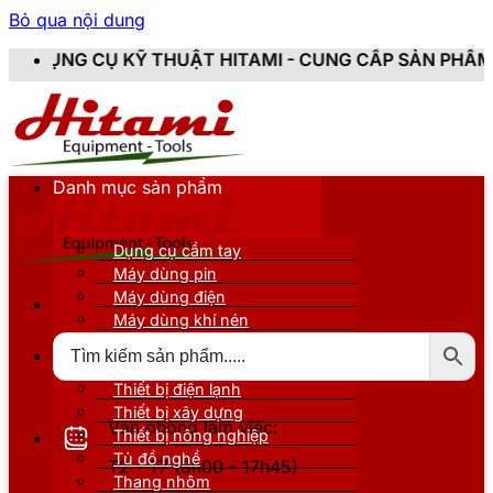
Bỏ qua nội dung
 THUẬT HITAMI - CUNG CẤP SẢN PHẨM CHÍNH HÃNG, M
Danh mục sản phẩm
Dụng cụ cầm tay
Máy dùng pin
Máy dùng điện
Máy dùng khí nén
Thiết bị đo kiểm
Thiết bị nâng đỡ
Thiết bị điện lạnh
Thiết bị xây dựng
Văn phòng làm việc:
Thiết bị nông nghiệp
Tủ đồ nghề
T2 - T7 (8h00 - 17h45)
Thang nhôm