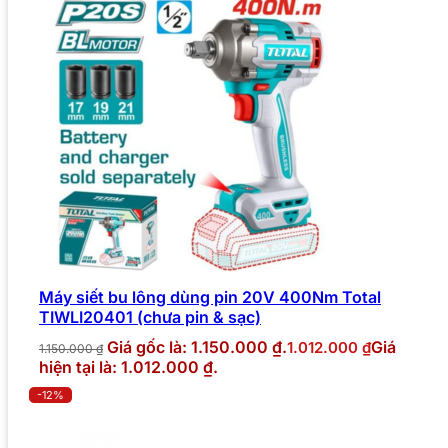
Máy siết bu lông dùng pin 20V 400Nm Total
TIWLI20401 (chưa pin & sạc)
Giá gốc là: 1.150.000 ₫.
Giá
1.012.000
₫
1.150.000
₫
hiện tại là: 1.012.000 ₫.
-12%