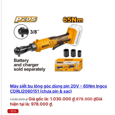
Máy siết bu lông góc dùng pin 20V – 65Nm Ingco
CDRLI2060151 (chưa pin & sạc)
Giá gốc là: 1.030.000 ₫.
Giá
978.000
₫
1.030.000
₫
hiện tại là: 978.000 ₫.
-12%