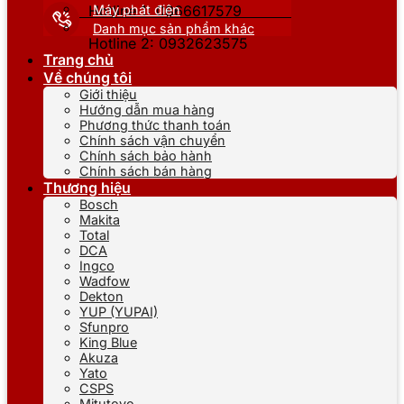
Máy phát điện
Hotline 1: 0866617579
Danh mục sản phẩm khác
Hotline 2: 0932623575
Trang chủ
Về chúng tôi
Giới thiệu
Hướng dẫn mua hàng
Phương thức thanh toán
Chính sách vận chuyển
Chính sách bảo hành
Chính sách bán hàng
Thương hiệu
Bosch
Makita
Total
DCA
Ingco
Wadfow
Dekton
YUP (YUPAI)
Sfunpro
King Blue
Akuza
Yato
CSPS
Mitutoyo