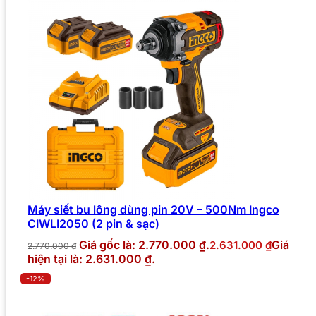
Máy siết bu lông dùng pin 20V – 500Nm Ingco
CIWLI2050 (2 pin & sạc)
Giá gốc là: 2.770.000 ₫.
Giá
2.631.000
₫
2.770.000
₫
hiện tại là: 2.631.000 ₫.
-12%