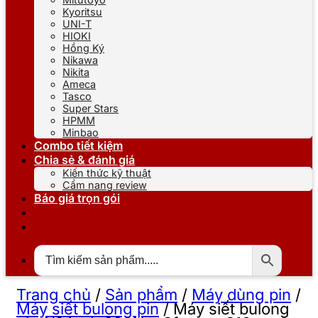
Kyoritsu
UNI-T
HIOKI
Hồng Ký
Nikawa
Nikita
Ameca
Tasco
Super Stars
HPMM
Minbao
Combo tiết kiệm
Chia sẻ & đánh giá
Kiến thức kỹ thuật
Cẩm nang review
Báo giá trọn gói
Trang chủ
/
Sản phẩm
/
Máy dùng pin
/
Máy siết bulong pin
/
Máy siết bulong