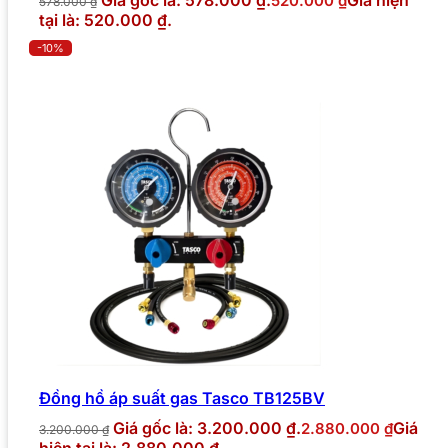
Giá gốc là: 578.000 ₫.
Giá hiện
520.000
₫
578.000
₫
tại là: 520.000 ₫.
-10%
Đồng hồ áp suất gas Tasco TB125BV
Giá gốc là: 3.200.000 ₫.
Giá
2.880.000
₫
3.200.000
₫