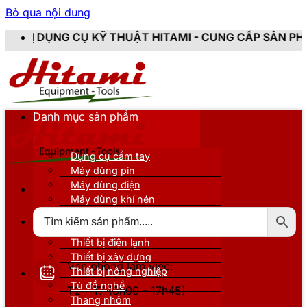
Bỏ qua nội dung
 KỸ THUẬT HITAMI - CUNG CẤP SẢN PHẨM CHÍNH HÃNG,
Danh mục sản phẩm
Dụng cụ cầm tay
Máy dùng pin
Máy dùng điện
Máy dùng khí nén
Thiết bị đo kiểm
Thiết bị nâng đỡ
Thiết bị điện lạnh
Thiết bị xây dựng
Văn phòng làm việc:
Thiết bị nông nghiệp
Tủ đồ nghề
T2 - T7 (8h00 - 17h45)
Thang nhôm