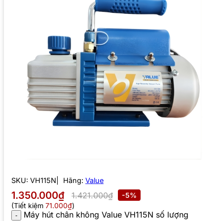
SKU:
VH115N
Hãng:
Value
1.350.000₫
1.421.000₫
-5%
(Tiết kiệm
71.000₫
)
Máy hút chân không Value VH115N số lượng