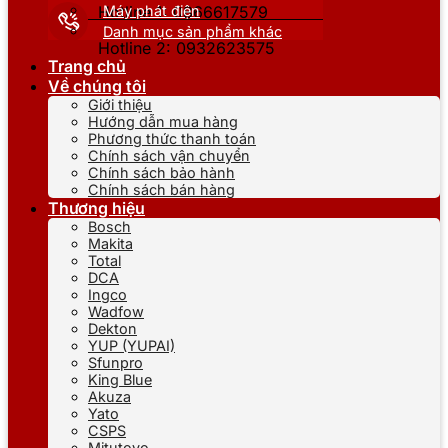
Máy phát điện
Hotline 1: 0866617579
Danh mục sản phẩm khác
Hotline 2: 0932623575
Trang chủ
Về chúng tôi
Giới thiệu
Hướng dẫn mua hàng
Phương thức thanh toán
Chính sách vận chuyển
Chính sách bảo hành
Chính sách bán hàng
Thương hiệu
Bosch
Makita
Total
DCA
Ingco
Wadfow
Dekton
YUP (YUPAI)
Sfunpro
King Blue
Akuza
Yato
CSPS
Mitutoyo