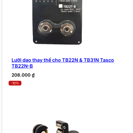
Lưỡi dao thay thế cho TB22N & TB31N Tasco
TB22N-B
208.000
₫
-10%