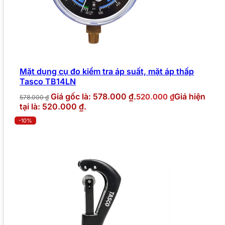
Mặt dụng cụ đo kiểm tra áp suất, mặt áp thấp
Tasco TB14LN
Giá gốc là: 578.000 ₫.
Giá hiện
520.000
₫
578.000
₫
tại là: 520.000 ₫.
-10%