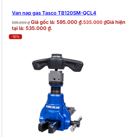
Van nạp gas Tasco TB120SM-QCL4
Giá gốc là: 595.000 ₫.
Giá hiện
535.000
₫
595.000
₫
tại là: 535.000 ₫.
-10%