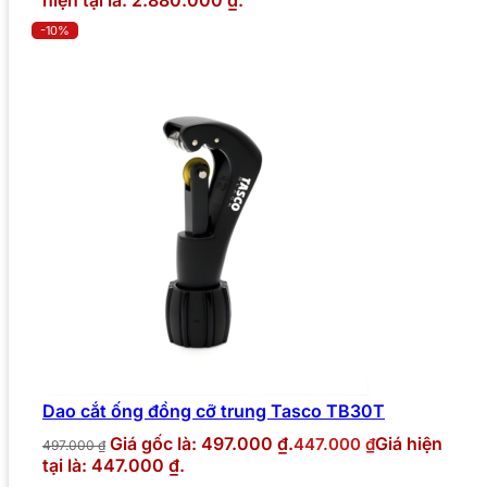
hiện tại là: 2.880.000 ₫.
-10%
Dao cắt ống đồng cỡ trung Tasco TB30T
Giá gốc là: 497.000 ₫.
Giá hiện
447.000
₫
497.000
₫
tại là: 447.000 ₫.