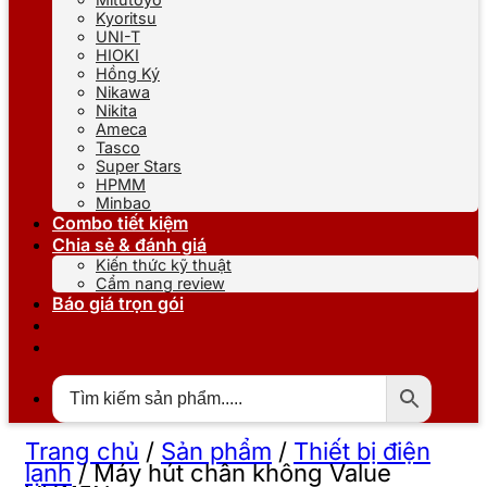
Kyoritsu
UNI-T
HIOKI
Hồng Ký
Nikawa
Nikita
Ameca
Tasco
Super Stars
HPMM
Minbao
Combo tiết kiệm
Chia sẻ & đánh giá
Kiến thức kỹ thuật
Cẩm nang review
Báo giá trọn gói
Trang chủ
/
Sản phẩm
/
Thiết bị điện
lạnh
/
Máy hút chân không Value