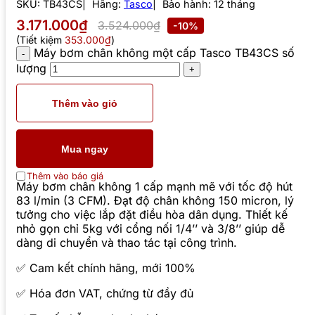
SKU:
TB43CS
Hãng:
Tasco
Bảo hành: 12 tháng
3.171.000₫
3.524.000₫
-10%
(Tiết kiệm
353.000₫
)
Máy bơm chân không một cấp Tasco TB43CS số
lượng
Thêm vào giỏ
Mua ngay
Thêm vào báo giá
Máy bơm chân không 1 cấp mạnh mẽ với tốc độ hút
83 l/min (3 CFM). Đạt độ chân không 150 micron, lý
tưởng cho việc lắp đặt điều hòa dân dụng. Thiết kế
nhỏ gọn chỉ 5kg với cổng nối 1/4’’ và 3/8’’ giúp dễ
dàng di chuyển và thao tác tại công trình.
✅ Cam kết chính hãng, mới 100%
✅ Hóa đơn VAT, chứng từ đầy đủ