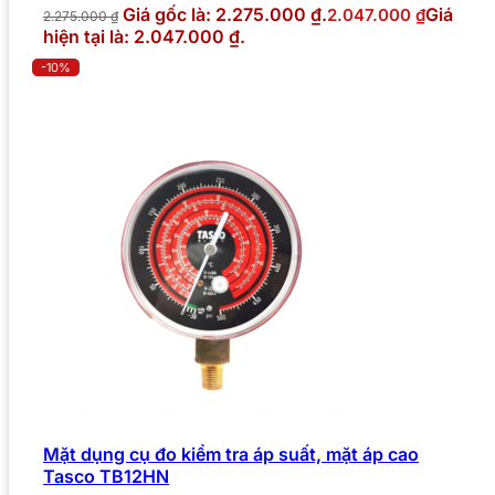
Giá gốc là: 2.275.000 ₫.
Giá
2.047.000
₫
2.275.000
₫
hiện tại là: 2.047.000 ₫.
-10%
Mặt dụng cụ đo kiểm tra áp suất, mặt áp cao
Tasco TB12HN