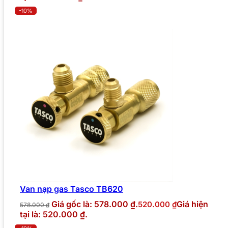
-10%
Van nạp gas Tasco TB620
Giá gốc là: 578.000 ₫.
Giá hiện
520.000
₫
578.000
₫
tại là: 520.000 ₫.