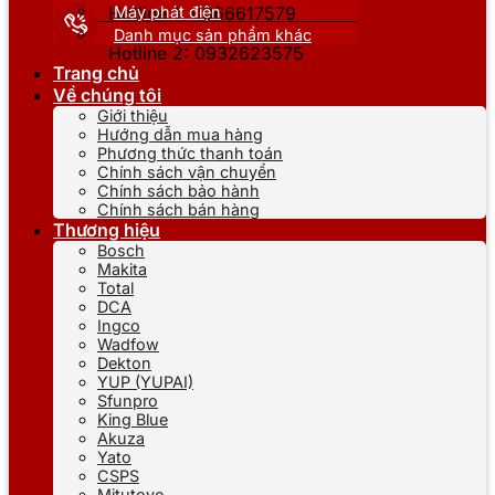
Máy phát điện
Hotline 1: 0866617579
Danh mục sản phẩm khác
Hotline 2: 0932623575
Trang chủ
Về chúng tôi
Giới thiệu
Hướng dẫn mua hàng
Phương thức thanh toán
Chính sách vận chuyển
Chính sách bảo hành
Chính sách bán hàng
Thương hiệu
Bosch
Makita
Total
DCA
Ingco
Wadfow
Dekton
YUP (YUPAI)
Sfunpro
King Blue
Akuza
Yato
CSPS
Mitutoyo