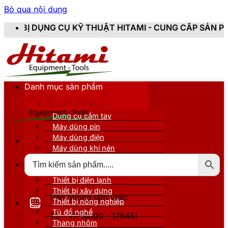
Bỏ qua nội dung
CỤ KỸ THUẬT HITAMI - CUNG CẤP SẢN PHẨM CHÍNH HÃN
Danh mục sản phẩm
Dụng cụ cầm tay
Máy dùng pin
Máy dùng điện
Máy dùng khí nén
Thiết bị đo kiểm
Thiết bị nâng đỡ
Thiết bị điện lạnh
Thiết bị xây dựng
Văn phòng làm việc:
Thiết bị nông nghiệp
Tủ đồ nghề
T2 - T7 (8h00 - 17h45)
Thang nhôm