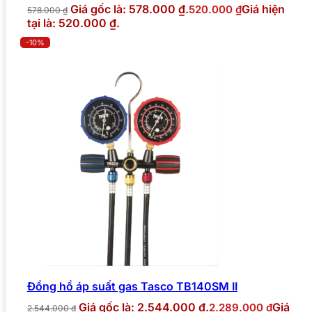
Giá gốc là: 578.000 ₫.
Giá hiện
520.000
₫
578.000
₫
tại là: 520.000 ₫.
-10%
Đồng hồ áp suất gas Tasco TB140SM II
Giá gốc là: 2.544.000 ₫.
Giá
2.289.000
₫
2.544.000
₫