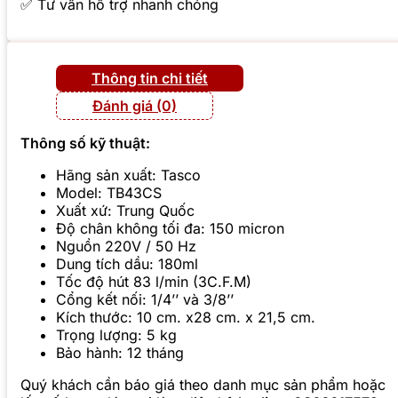
✅ Tư vấn hỗ trợ nhanh chóng
Thông tin chi tiết
Đánh giá (0)
Thông số kỹ thuật:
Hãng sản xuất: Tasco
Model: TB43CS
Xuất xứ: Trung Quốc
Độ chân không tối đa: 150 micron
Nguồn 220V / 50 Hz
Dung tích dầu: 180ml
Tốc độ hút 83 l/min (3C.F.M)
Cổng kết nối: 1/4’’ và 3/8’’
Kích thước: 10 cm. x28 cm. x 21,5 cm.
Trọng lượng: 5 kg
Bảo hành: 12 tháng
Quý khách cần báo giá theo danh mục sản phẩm hoặc