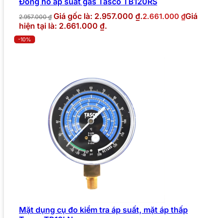
Đồng hồ áp suất gas Tasco TB120RS
Giá gốc là: 2.957.000 ₫.
Giá
2.661.000
₫
2.957.000
₫
hiện tại là: 2.661.000 ₫.
-10%
Mặt dụng cụ đo kiểm tra áp suất, mặt áp thấp