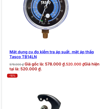
Mặt dụng cụ đo kiểm tra áp suất, mặt áp thấp
Tasco TB14LN
Giá gốc là: 578.000 ₫.
Giá hiện
520.000
₫
578.000
₫
tại là: 520.000 ₫.
-10%