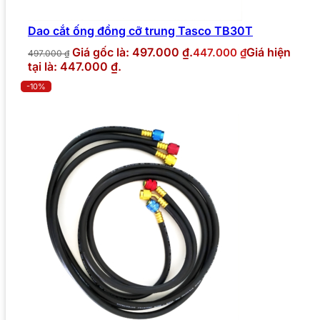
Dao cắt ống đồng cỡ trung Tasco TB30T
Giá gốc là: 497.000 ₫.
Giá hiện
447.000
₫
497.000
₫
tại là: 447.000 ₫.
-10%