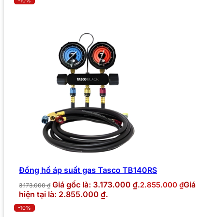
-10%
Đồng hồ áp suất gas Tasco TB140RS
Giá gốc là: 3.173.000 ₫.
Giá
2.855.000
₫
3.173.000
₫
hiện tại là: 2.855.000 ₫.
-10%