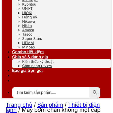
Kyoritsu
UNI-T
HIOKI
Hồng Ký
Nikawa
Nikita
Ameca
Tasco
Super Stars
HPMM
Minbao
Combo tiết kiệm
Chia sẻ & đánh giá
Kiến thức kỹ thuật
Cẩm nang review
Báo giá trọn gói
Trang chủ
/
Sản phẩm
/
Thiết bị điện
lạnh
/
Máy bơm chân không một cấp