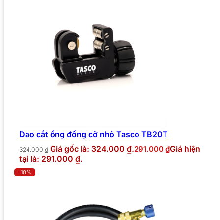
Dao cắt ống đồng cỡ nhỏ Tasco TB20T
Giá gốc là: 324.000 ₫.
Giá hiện
291.000
₫
324.000
₫
tại là: 291.000 ₫.
-10%