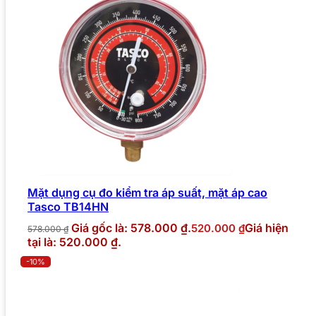
Mặt dụng cụ đo kiểm tra áp suất, mặt áp cao
Tasco TB14HN
Giá gốc là: 578.000 ₫.
Giá hiện
520.000
₫
578.000
₫
tại là: 520.000 ₫.
-10%