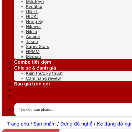
Mitutoyo
Kyoritsu
UNI-T
HIOKI
Hồng Ký
Nikawa
Nikita
Ameca
Tasco
Super Stars
HPMM
Minbao
Combo tiết kiệm
Chia sẻ & đánh giá
Kiến thức kỹ thuật
Cẩm nang review
Báo giá trọn gói
Trang chủ
/
Sản phẩm
/
Đựng đồ nghề
/
Kệ đựng đồ ng