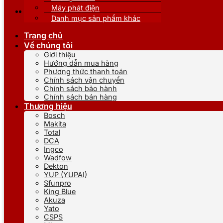
Máy phát điện
Danh mục sản phẩm khác
Trang chủ
Về chúng tôi
Giới thiệu
Hướng dẫn mua hàng
Phương thức thanh toán
Chính sách vận chuyển
Chính sách bảo hành
Chính sách bán hàng
Thương hiệu
Bosch
Makita
Total
DCA
Ingco
Wadfow
Dekton
YUP (YUPAI)
Sfunpro
King Blue
Akuza
Yato
CSPS