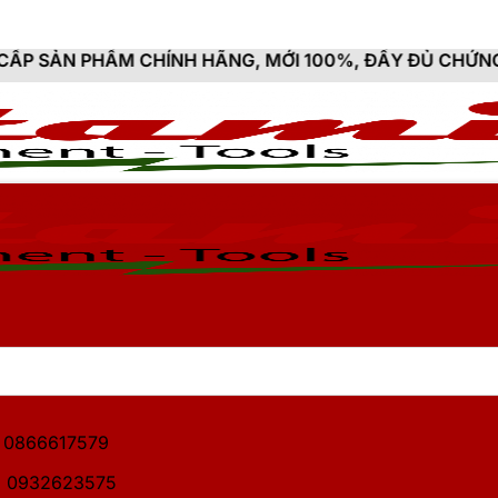
CHÍNH HÃNG, MỚI 100%, ĐẦY ĐỦ CHỨNG TỪ, HÓA ĐƠN 
1: 0866617579
2: 0932623575