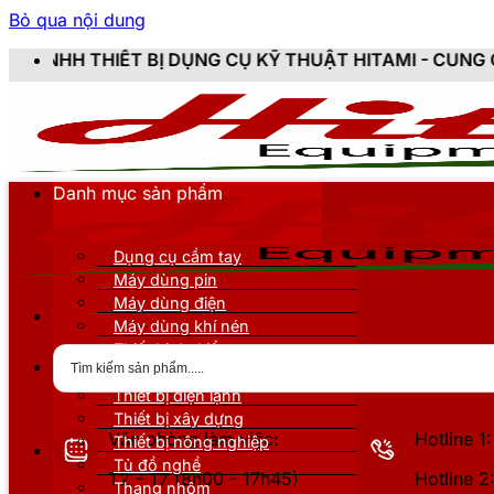
Bỏ qua nội dung
 BỊ DỤNG CỤ KỸ THUẬT HITAMI - CUNG CẤP SẢN PHẨM 
Danh mục sản phẩm
Dụng cụ cầm tay
Máy dùng pin
Máy dùng điện
Máy dùng khí nén
Thiết bị đo kiểm
Thiết bị nâng đỡ
Thiết bị điện lạnh
Thiết bị xây dựng
Văn phòng làm việc:
Hotline 
Thiết bị nông nghiệp
Tủ đồ nghề
T2 - T7 (8h00 - 17h45)
Hotline 
Thang nhôm