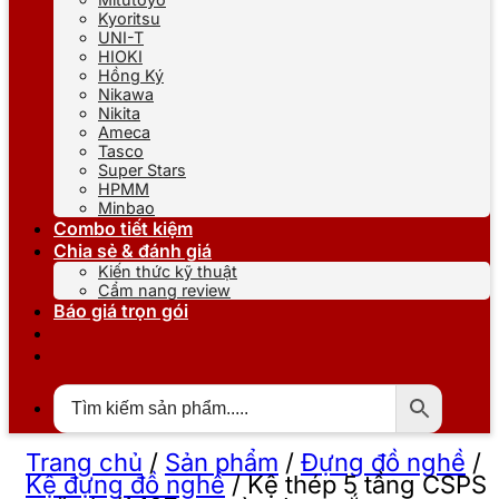
Kyoritsu
UNI-T
HIOKI
Hồng Ký
Nikawa
Nikita
Ameca
Tasco
Super Stars
HPMM
Minbao
Combo tiết kiệm
Chia sẻ & đánh giá
Kiến thức kỹ thuật
Cẩm nang review
Báo giá trọn gói
Trang chủ
/
Sản phẩm
/
Đựng đồ nghề
/
Kệ đựng đồ nghề
/
Kệ thép 5 tầng CSPS