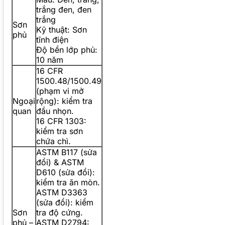
trắng đen, đen
trắng
Sơn
Kỹ thuật: Sơn
phủ
tĩnh điện
Độ bền lớp phủ:
10 năm
16 CFR
1500.48/1500.49
(phạm vi mở
Ngoại
rộng): kiểm tra
quan
đầu nhọn.
16 CFR 1303:
kiểm tra sơn
chứa chì.
ASTM B117 (sửa
đổi) & ASTM
D610 (sửa đổi):
kiểm tra ăn mòn.
ASTM D3363
(sửa đổi): kiểm
Sơn
tra độ cứng.
phủ –
ASTM D2794: