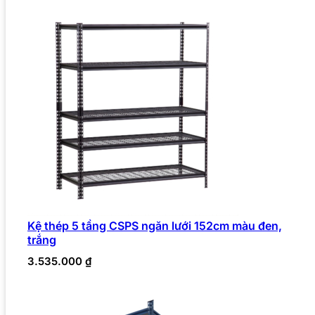
Kệ thép 5 tầng CSPS ngăn lưới 152cm màu đen,
trắng
3.535.000
₫