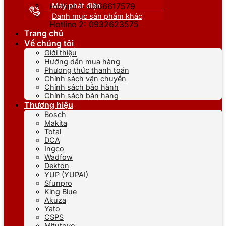
Máy phát điện
Hotline 1: 0866617579
Danh mục sản phẩm khác
Hotline 2: 0932623575
Trang chủ
Về chúng tôi
Giới thiệu
Hướng dẫn mua hàng
Phương thức thanh toán
Chính sách vận chuyển
Chính sách bảo hành
Chính sách bán hàng
Thương hiệu
Bosch
Makita
Total
DCA
Ingco
Wadfow
Dekton
YUP (YUPAI)
Sfunpro
King Blue
Akuza
Yato
CSPS
Mitutoyo