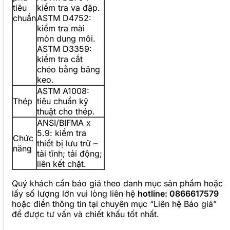
tiêu
kiểm tra va đập.
chuẩn
ASTM D4752:
kiểm tra mài
mòn dung môi.
ASTM D3359:
kiểm tra cắt
chéo bằng băng
keo.
ASTM A1008:
Thép
tiêu chuẩn kỹ
thuật cho thép.
ANSI/BIFMA x
5.9: kiểm tra
Chức
thiết bị lưu trữ –
năng
tải tĩnh; tải động;
liên kết chặt.
Quý khách cần báo giá theo danh mục sản phẩm hoặc
lấy số lượng lớn vui lòng liên hệ
hotline: 0866617579
hoặc điền thông tin tại chuyên mục “Liên hệ Báo giá”
để được tư vấn và chiết khấu tốt nhất.