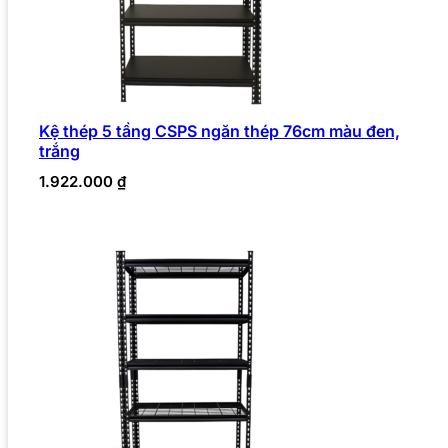
Kệ thép 5 tầng CSPS ngăn thép 76cm màu đen,
trắng
1.922.000
₫