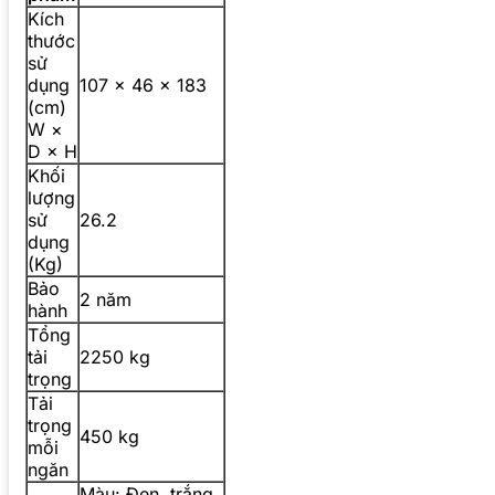
Kích
thước
sử
dụng
107 × 46 × 183
(cm)
W ×
D × H
Khối
lượng
sử
26.2
dụng
(Kg)
Bảo
2 năm
hành
Tổng
tải
2250 kg
trọng
Tải
trọng
450 kg
mỗi
ngăn
Màu: Đen, trắng,