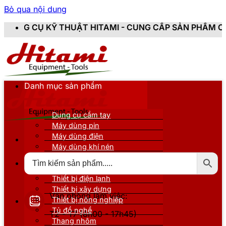
Bỏ qua nội dung
THUẬT HITAMI - CUNG CẤP SẢN PHẨM CHÍNH HÃNG, MỚ
Danh mục sản phẩm
Dụng cụ cầm tay
Máy dùng pin
Máy dùng điện
Máy dùng khí nén
Thiết bị đo kiểm
Thiết bị nâng đỡ
Thiết bị điện lạnh
Thiết bị xây dựng
Văn phòng làm việc:
Thiết bị nông nghiệp
Tủ đồ nghề
T2 - T7 (8h00 - 17h45)
Thang nhôm