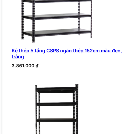
Kệ thép 5 tầng CSPS ngăn thép 152cm màu đen,
trắng
3.861.000
₫