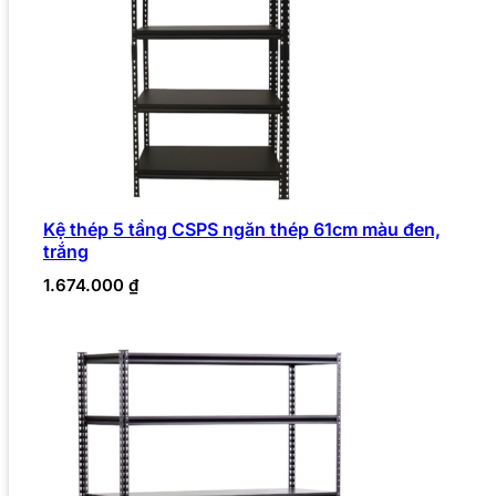
Kệ thép 5 tầng CSPS ngăn thép 61cm màu đen,
trắng
1.674.000
₫