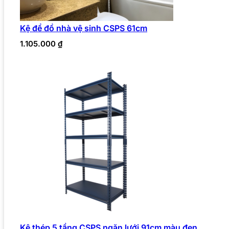
Kệ để đồ nhà vệ sinh CSPS 61cm
1.105.000
₫
Kệ thép 5 tầng CSPS ngăn lưới 91cm màu đen,