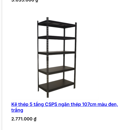
Kệ thép 5 tầng CSPS ngăn thép 107cm màu đen,
trắng
2.771.000
₫