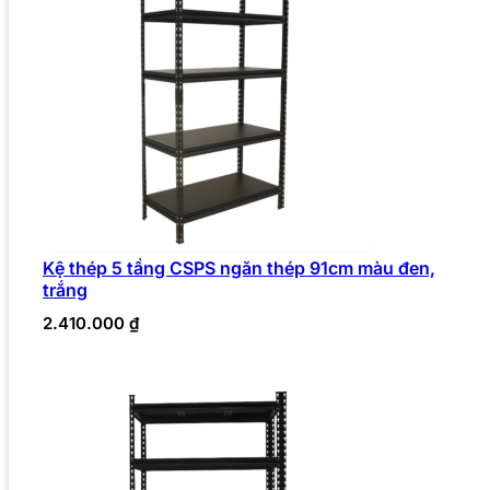
Kệ thép 5 tầng CSPS ngăn thép 91cm màu đen,
trắng
2.410.000
₫