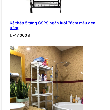
Kệ thép 5 tầng CSPS ngăn lưới 76cm màu đen,
trắng
1.747.000
₫