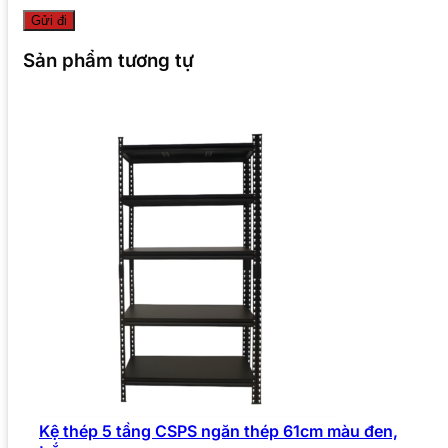
Sản phẩm tương tự
Kệ thép 5 tầng CSPS ngăn thép 61cm màu đen,