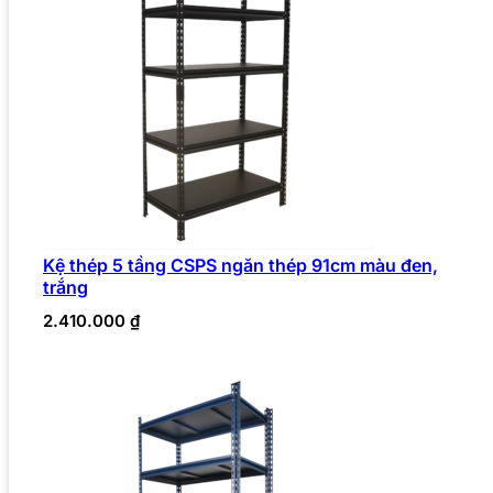
Kệ thép 5 tầng CSPS ngăn thép 91cm màu đen,
trắng
2.410.000
₫