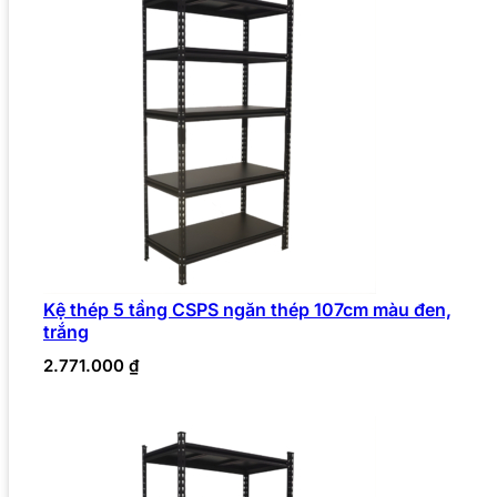
Kệ thép 5 tầng CSPS ngăn thép 107cm màu đen,
trắng
2.771.000
₫