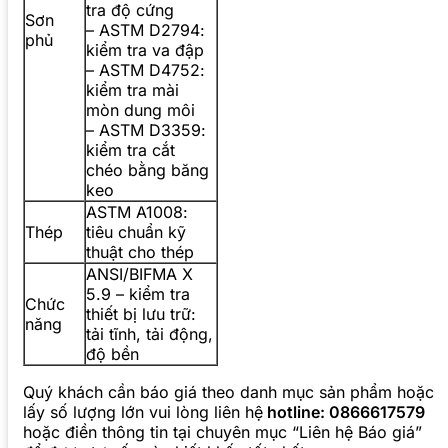
tra độ cứng
Sơn
– ASTM D2794:
phủ
kiểm tra va đập
– ASTM D4752:
kiểm tra mài
mòn dung môi
– ASTM D3359:
kiểm tra cắt
chéo bằng băng
keo
ASTM A1008:
Thép
tiêu chuẩn kỹ
thuật cho thép
ANSI/BIFMA X
5.9 – kiểm tra
Chức
thiết bị lưu trữ:
năng
tải tĩnh, tải động,
độ bền
Quý khách cần báo giá theo danh mục sản phẩm hoặc
lấy số lượng lớn vui lòng liên hệ
hotline: 0866617579
hoặc điền thông tin tại chuyên mục “Liên hệ Báo giá”