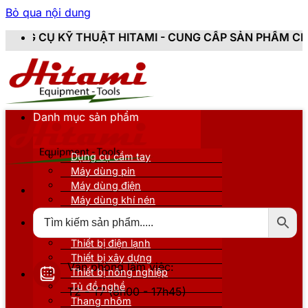
Bỏ qua nội dung
UẬT HITAMI - CUNG CẤP SẢN PHẨM CHÍNH HÃNG, MỚI 1
Danh mục sản phẩm
Dụng cụ cầm tay
Máy dùng pin
Máy dùng điện
Máy dùng khí nén
Thiết bị đo kiểm
Thiết bị nâng đỡ
Thiết bị điện lạnh
Thiết bị xây dựng
Văn phòng làm việc:
Thiết bị nông nghiệp
Tủ đồ nghề
T2 - T7 (8h00 - 17h45)
Thang nhôm