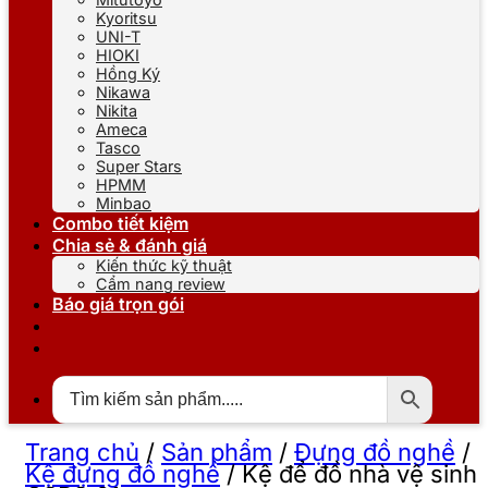
Kyoritsu
UNI-T
HIOKI
Hồng Ký
Nikawa
Nikita
Ameca
Tasco
Super Stars
HPMM
Minbao
Combo tiết kiệm
Chia sẻ & đánh giá
Kiến thức kỹ thuật
Cẩm nang review
Báo giá trọn gói
Trang chủ
/
Sản phẩm
/
Đựng đồ nghề
/
Kệ đựng đồ nghề
/
Kệ để đồ nhà vệ sinh