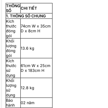
THÔNG
CHI TIẾT
SỐ
1. THÔNG SỐ CHUNG
Kích
thước
74cm W x 35cm
đóng
D x 8cm H
gói
Khối
lượng
13.6 kg
đóng
gói
Kích
thước
61cm W x 25cm
sử
D x 183cm H
dụng
Khối
lượng
12.8 kg
sử
dụng
Bảo
02 năm
hành