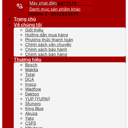
Máy phát điện
Hotline 1: 0866617579
Danh mục sản phẩm khác
Hotline 2: 0932623575
Trang chủ
Về chúng tôi
Giới thiệu
Hướng dẫn mua hàng
Phương thức thanh toán
Chính sách vận chuyển
Chính sách bảo hành
Chính sách bán hàng
Thương hiệu
Bosch
Makita
Total
DCA
Ingco
Wadfow
Dekton
YUP (YUPAI)
Sfunpro
King Blue
Akuza
Yato
CSPS
Mitutoyo