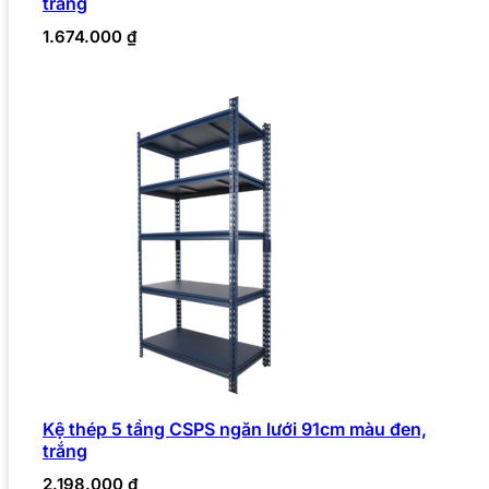
trắng
1.674.000
₫
Kệ thép 5 tầng CSPS ngăn lưới 91cm màu đen,
trắng
2.198.000
₫