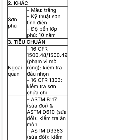
2. KHÁC
– Màu: trắng
– Kỹ thuật sơn
Sơn
tĩnh điện
phủ
– Độ bền lớp
phủ: 10 năm
3. TIÊU CHUẨN
– 16 CFR
1500.48/1500.49
(phạm vi mở
Ngoại
rộng): kiểm tra
quan
đầu nhọn
– 16 CFR 1303:
kiểm tra sơn
chứa chì
– ASTM B117
(sửa đổi) &
ASTM D610 (sửa
đổi): kiểm tra ăn
mòn
– ASTM D3363
(sửa đổi): kiểm