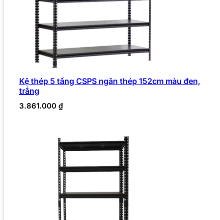
Kệ thép 5 tầng CSPS ngăn thép 152cm màu đen,
trắng
3.861.000
₫