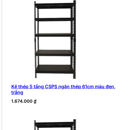
Kệ thép 5 tầng CSPS ngăn thép 61cm màu đen,
trắng
1.674.000
₫