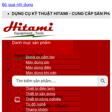
Bỏ qua nội dung
Ụ KỸ THUẬT HITAMI - CUNG CẤP SẢN PHẨM CHÍNH HÃN
Danh mục sản phẩm
Dụng cụ cầm tay
Máy dùng pin
Máy dùng điện
Máy dùng khí nén
Thiết bị đo kiểm
Thiết bị nâng đỡ
Thiết bị điện lạnh
Thiết bị xây dựng
Văn phòng làm việc:
Thiết bị nông nghiệp
Tủ đồ nghề
T2 - T7 (8h00 - 17h45)
Thang nhôm