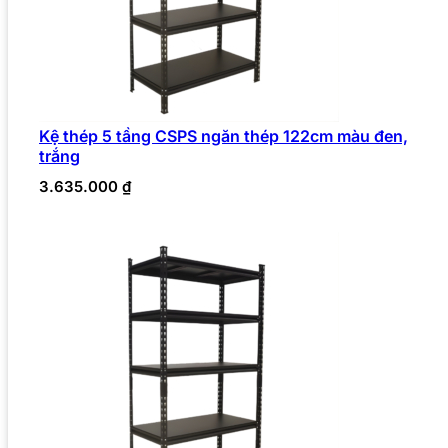
Kệ thép 5 tầng CSPS ngăn thép 122cm màu đen,
trắng
3.635.000
₫