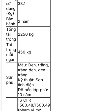
sử
38.1
dụng
(Kg)
Bảo
2 năm
hành
Tổng
tải
2250 kg
trọng
Tải
trọng
450 kg
mỗi
ngăn
Màu: Đen, trắng,
trắng đen, đen
trắng
Sơn
Kỹ thuật: Sơn
phủ
tĩnh điện
Độ bền lớp phủ:
10 năm
16 CFR
1500.48/1500.49
(phạm vi mở