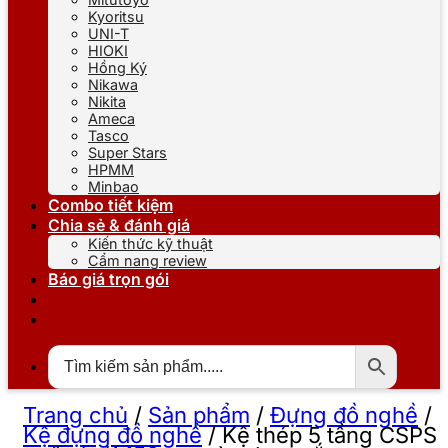
Kyoritsu
UNI-T
HIOKI
Hồng Ký
Nikawa
Nikita
Ameca
Tasco
Super Stars
HPMM
Minbao
Combo tiết kiệm
Chia sẻ & đánh giá
Kiến thức kỹ thuật
Cẩm nang review
Báo giá trọn gói
Trang chủ
/
Sản phẩm
/
Đựng đồ nghề
/
Kệ đựng đồ nghề
/
Kệ thép 5 tầng CSPS