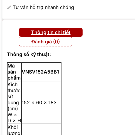
✅ Tư vấn hỗ trợ nhanh chóng
Thông tin chi tiết
Đánh giá (0)
Thông số kỹ thuật:
Mã
sản
VNSV152A5BB1
phẩm
Kích
thước
sử
dụng
152 × 60 × 183
(cm)
W ×
D × H
Khối
lượng