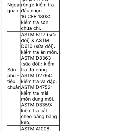
Ngoại
rộng): kiểm tra
quan
đầu nhọn.
16 CFR 1303:
kiểm tra sơn
chứa chì.
ASTM B117 (sửa
đổi) & ASTM
D610 (sửa đổi):
kiểm tra ăn mòn.
ASTM D3363
(sửa đổi): kiểm
Sơn
tra độ cứng.
phủ –
ASTM D2794:
tiêu
kiểm tra va đập.
chuẩn
ASTM D4752:
kiểm tra mài
mòn dung môi.
ASTM D3359:
kiểm tra cắt
chéo bằng băng
keo.
ASTM A1008: