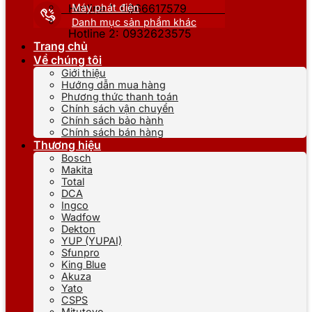
Máy phát điện
Hotline 1: 0866617579
Danh mục sản phẩm khác
Hotline 2: 0932623575
Trang chủ
Về chúng tôi
Giới thiệu
Hướng dẫn mua hàng
Phương thức thanh toán
Chính sách vận chuyển
Chính sách bảo hành
Chính sách bán hàng
Thương hiệu
Bosch
Makita
Total
DCA
Ingco
Wadfow
Dekton
YUP (YUPAI)
Sfunpro
King Blue
Akuza
Yato
CSPS
Mitutoyo