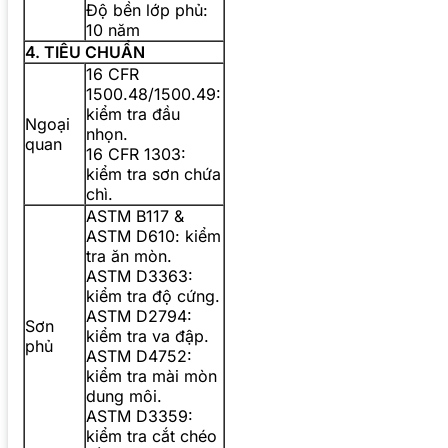
Độ bền lớp phủ:
10 năm
4. TIÊU CHUẨN
16 CFR
1500.48/1500.49:
kiểm tra đầu
Ngoại
nhọn.
quan
16 CFR 1303:
kiểm tra sơn chứa
chì.
ASTM B117 &
ASTM D610: kiểm
tra ăn mòn.
ASTM D3363:
kiểm tra độ cứng.
ASTM D2794:
Sơn
kiểm tra va đập.
phủ
ASTM D4752:
kiểm tra mài mòn
dung môi.
ASTM D3359:
kiểm tra cắt chéo