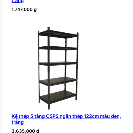
trắng
1.747.000
₫
Kệ thép 5 tầng CSPS ngăn thép 122cm màu đen,
trắng
3.635.000
₫