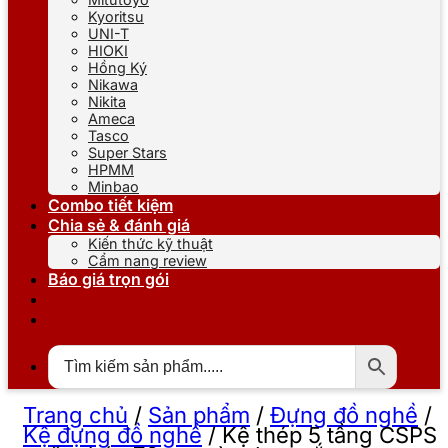
Kyoritsu
UNI-T
HIOKI
Hồng Ký
Nikawa
Nikita
Ameca
Tasco
Super Stars
HPMM
Minbao
Combo tiết kiệm
Chia sẻ & đánh giá
Kiến thức kỹ thuật
Cẩm nang review
Báo giá trọn gói
Trang chủ
/
Sản phẩm
/
Đựng đồ nghề
/
Kệ đựng đồ nghề
/
Kệ thép 5 tầng CSPS