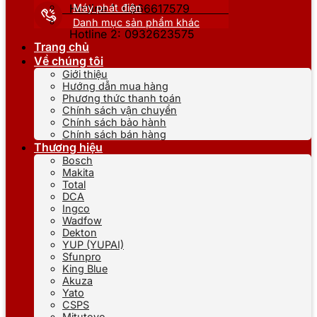
Máy phát điện
Hotline 1: 0866617579
Danh mục sản phẩm khác
Hotline 2: 0932623575
Trang chủ
Về chúng tôi
Giới thiệu
Hướng dẫn mua hàng
Phương thức thanh toán
Chính sách vận chuyển
Chính sách bảo hành
Chính sách bán hàng
Thương hiệu
Bosch
Makita
Total
DCA
Ingco
Wadfow
Dekton
YUP (YUPAI)
Sfunpro
King Blue
Akuza
Yato
CSPS
Mitutoyo