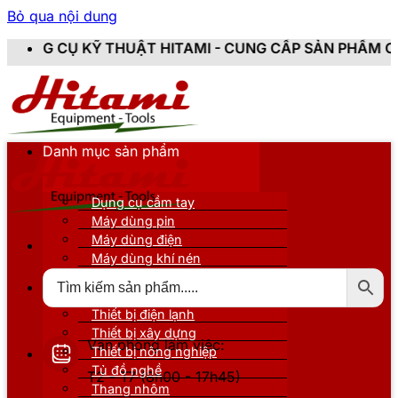
Bỏ qua nội dung
THUẬT HITAMI - CUNG CẤP SẢN PHẨM CHÍNH HÃNG, MỚ
Danh mục sản phẩm
Dụng cụ cầm tay
Máy dùng pin
Máy dùng điện
Máy dùng khí nén
Thiết bị đo kiểm
Thiết bị nâng đỡ
Thiết bị điện lạnh
Thiết bị xây dựng
Văn phòng làm việc:
Thiết bị nông nghiệp
Tủ đồ nghề
T2 - T7 (8h00 - 17h45)
Thang nhôm