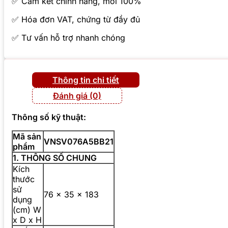
✅ Cam kết chính hãng, mới 100%
✅ Hóa đơn VAT, chứng từ đầy đủ
✅ Tư vấn hỗ trợ nhanh chóng
Thông tin chi tiết
Đánh giá (0)
Thông số kỹ thuật:
Mã sản
VNSV076A5BB21
phẩm
1. THÔNG SỐ CHUNG
Kích
thước
sử
76 x 35 x 183
dụng
(cm) W
x D x H