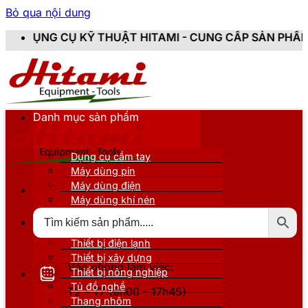
Bỏ qua nội dung
KỸ THUẬT HITAMI - CUNG CẤP SẢN PHẨM CHÍNH HÃNG,
Danh mục sản phẩm
Dụng cụ cầm tay
Máy dùng pin
Máy dùng điện
Máy dùng khí nén
Thiết bị đo kiểm
Thiết bị nâng đỡ
Thiết bị điện lạnh
Thiết bị xây dựng
Văn phòng làm việc:
Thiết bị nông nghiệp
Tủ đồ nghề
T2 - T7 (8h00 - 17h45)
Thang nhôm