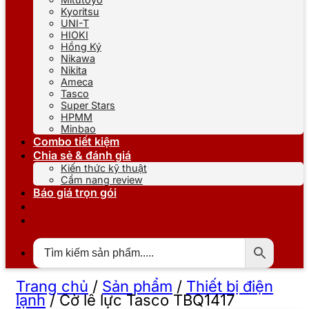
Kyoritsu
UNI-T
HIOKI
Hồng Ký
Nikawa
Nikita
Ameca
Tasco
Super Stars
HPMM
Minbao
Combo tiết kiệm
Chia sẻ & đánh giá
Kiến thức kỹ thuật
Cẩm nang review
Báo giá trọn gói
Trang chủ
/
Sản phẩm
/
Thiết bị điện
lạnh
/
Cờ lê lực Tasco TBQ1417