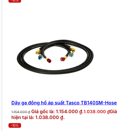
-10%
Dây ga đồng hồ áp suất Tasco TB140SM-Hose
Giá gốc là: 1.154.000 ₫.
Giá
1.038.000
₫
1.154.000
₫
hiện tại là: 1.038.000 ₫.
-10%