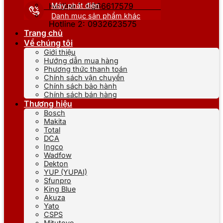
Máy phát điện
Hotline 1: 0866617579
Danh mục sản phẩm khác
Hotline 2: 0932623575
Trang chủ
Về chúng tôi
Giới thiệu
Hướng dẫn mua hàng
Phương thức thanh toán
Chính sách vận chuyển
Chính sách bảo hành
Chính sách bán hàng
Thương hiệu
Bosch
Makita
Total
DCA
Ingco
Wadfow
Dekton
YUP (YUPAI)
Sfunpro
King Blue
Akuza
Yato
CSPS
Mitutoyo