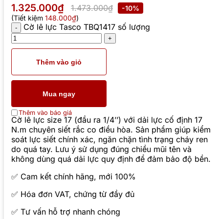
1.325.000₫
1.473.000₫
-10%
(Tiết kiệm
148.000₫
)
Cờ lê lực Tasco TBQ1417 số lượng
Thêm vào giỏ
Mua ngay
Thêm vào báo giá
Cờ lê lực size 17 (đầu ra 1/4’’) với dải lực cố định 17
N.m chuyên siết rắc co điều hòa. Sản phẩm giúp kiểm
soát lực siết chính xác, ngăn chặn tình trạng cháy ren
do quá tay. Lưu ý sử dụng đúng chiều mũi tên và
không dùng quá dải lực quy định để đảm bảo độ bền.
✅ Cam kết chính hãng, mới 100%
✅ Hóa đơn VAT, chứng từ đầy đủ
✅ Tư vấn hỗ trợ nhanh chóng