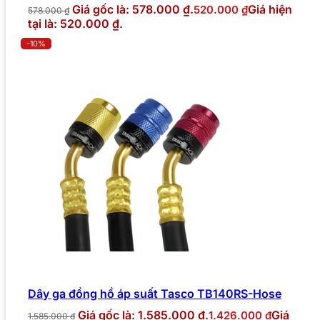
Giá gốc là: 578.000 ₫.
Giá hiện
520.000
₫
578.000
₫
tại là: 520.000 ₫.
-10%
Dây ga đồng hồ áp suất Tasco TB140RS-Hose
Giá gốc là: 1.585.000 ₫.
Giá
1.426.000
₫
1.585.000
₫