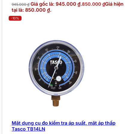
Giá gốc là: 945.000 ₫.
Giá hiện
850.000
₫
945.000
₫
tại là: 850.000 ₫.
-10%
Mặt dụng cụ đo kiểm tra áp suất, mặt áp thấp
Tasco TB14LN