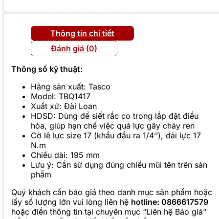
Thông tin chi tiết
Đánh giá (0)
Thông số kỹ thuật:
Hãng sản xuất: Tasco
Model: TBQ1417
Xuất xứ: Đài Loan
HDSD: Dùng để siết rắc co trong lắp đặt điều
hòa, giúp hạn chế việc quá lực gây cháy ren
Cờ lê lực size 17 (khẩu đầu ra 1/4’’), dải lực 17
N.m
Chiều dài: 195 mm
Lưu ý: Cần sử dụng đúng chiều mũi tên trên sản
phẩm
Quý khách cần báo giá theo danh mục sản phẩm hoặc
lấy số lượng lớn vui lòng liên hệ
hotline: 0866617579
hoặc điền thông tin tại chuyên mục “Liên hệ Báo giá”