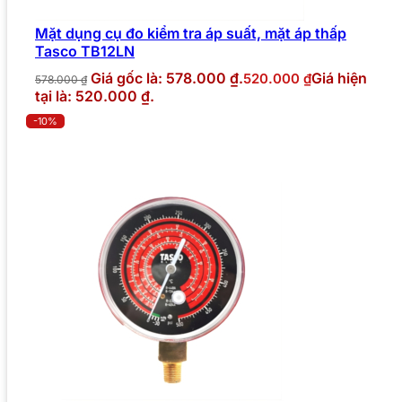
Mặt dụng cụ đo kiểm tra áp suất, mặt áp thấp
Tasco TB12LN
Giá gốc là: 578.000 ₫.
Giá hiện
520.000
₫
578.000
₫
tại là: 520.000 ₫.
-10%