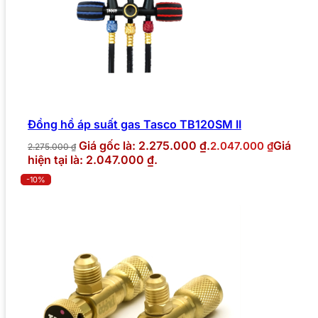
Đồng hồ áp suất gas Tasco TB120SM II
Giá gốc là: 2.275.000 ₫.
Giá
2.047.000
₫
2.275.000
₫
hiện tại là: 2.047.000 ₫.
-10%