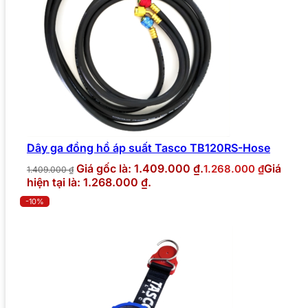
Dây ga đồng hồ áp suất Tasco TB120RS-Hose
Giá gốc là: 1.409.000 ₫.
Giá
1.268.000
₫
1.409.000
₫
hiện tại là: 1.268.000 ₫.
-10%