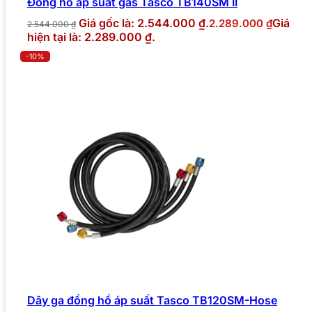
Đồng hồ áp suất gas Tasco TB140SM II
Giá gốc là: 2.544.000 ₫.
Giá
2.289.000
₫
2.544.000
₫
hiện tại là: 2.289.000 ₫.
-10%
Dây ga đồng hồ áp suất Tasco TB120SM-Hose