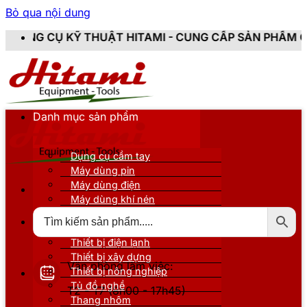
Bỏ qua nội dung
THUẬT HITAMI - CUNG CẤP SẢN PHẨM CHÍNH HÃNG, MỚI
Danh mục sản phẩm
Dụng cụ cầm tay
Máy dùng pin
Máy dùng điện
Máy dùng khí nén
Thiết bị đo kiểm
Thiết bị nâng đỡ
Thiết bị điện lạnh
Thiết bị xây dựng
Văn phòng làm việc:
Thiết bị nông nghiệp
Tủ đồ nghề
T2 - T7 (8h00 - 17h45)
Thang nhôm