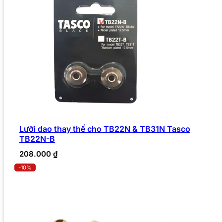
Lưỡi dao thay thế cho TB22N & TB31N Tasco
TB22N-B
208.000
₫
-10%