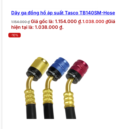
Dây ga đồng hồ áp suất Tasco TB140SM-Hose
Giá gốc là: 1.154.000 ₫.
Giá
1.038.000
₫
1.154.000
₫
hiện tại là: 1.038.000 ₫.
-10%