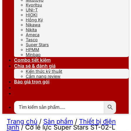
Kyoritsu
UNI-T
HIOKI
Hồng Ký
Nikawa
Nikita
Ameca
Tasco
Super Stars
HPMM
Minbao
Combo tiết kiệm
Chia sẻ & đánh giá
Kiến thức kỹ thuật
Cẩm nang review
Báo giá trọn gói
Trang chủ
/
Sản phẩm
/
Thiết bị điện
lạnh
/
Cờ lê lực Super Stars ST-02-L