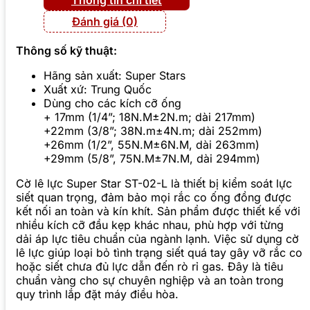
Đánh giá (0)
Thông số kỹ thuật:
Hãng sản xuất: Super Stars
Xuất xứ: Trung Quốc
Dùng cho các kích cỡ ống
+ 17mm (1/4”; 18N.M±2N.m; dài 217mm)
+22mm (3/8”; 38N.m±4N.m; dài 252mm)
+26mm (1/2”, 55N.M±6N.M, dài 263mm)
+29mm (5/8”, 75N.M±7N.M, dài 294mm)
Cờ lê lực Super Star ST-02-L là thiết bị kiểm soát lực
siết quan trọng, đảm bảo mọi rắc co ống đồng được
kết nối an toàn và kín khít. Sản phẩm được thiết kế với
nhiều kích cỡ đầu kẹp khác nhau, phù hợp với từng
dải áp lực tiêu chuẩn của ngành lạnh. Việc sử dụng cờ
lê lực giúp loại bỏ tình trạng siết quá tay gây vỡ rắc co
hoặc siết chưa đủ lực dẫn đến rò rỉ gas. Đây là tiêu
chuẩn vàng cho sự chuyên nghiệp và an toàn trong
quy trình lắp đặt máy điều hòa.