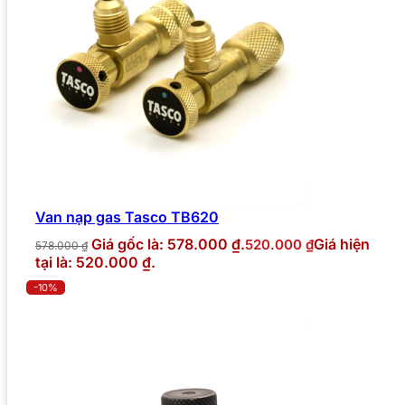
Van nạp gas Tasco TB620
Giá gốc là: 578.000 ₫.
Giá hiện
520.000
₫
578.000
₫
tại là: 520.000 ₫.
-10%