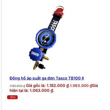
Đồng hồ áp suất ga đơn Tasco TB100 II
Giá gốc là: 1.182.000 ₫.
Giá
1.063.000
₫
1.182.000
₫
hiện tại là: 1.063.000 ₫.
-10%