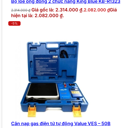
Bộ loe ống đồng 2 chức năng King Blue KB-R1323
Giá gốc là: 2.314.000 ₫.
Giá
2.082.000
₫
2.314.000
₫
hiện tại là: 2.082.000 ₫.
-5%
Cân nạp gas điện tử tự động Value VES – 50B