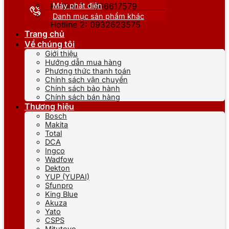
Máy phát điện
Hotline 1: 0866617579
Danh mục sản phẩm khác
Hotline 2: 0932623575
Trang chủ
Về chúng tôi
Giới thiệu
Hướng dẫn mua hàng
Phương thức thanh toán
Chính sách vận chuyển
Chính sách bảo hành
Chính sách bán hàng
Thương hiệu
Bosch
Makita
Total
DCA
Ingco
Wadfow
Dekton
YUP (YUPAI)
Sfunpro
King Blue
Akuza
Yato
CSPS
Mitutoyo