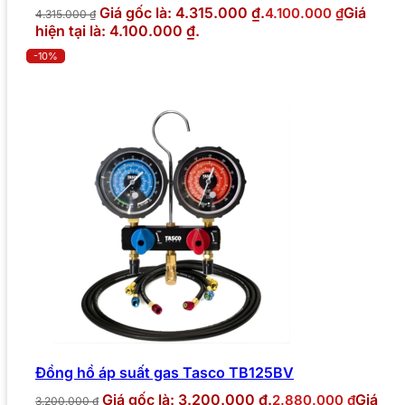
Giá gốc là: 4.315.000 ₫.
Giá
4.100.000
₫
4.315.000
₫
hiện tại là: 4.100.000 ₫.
-10%
Đồng hồ áp suất gas Tasco TB125BV
Giá gốc là: 3.200.000 ₫.
Giá
2.880.000
₫
3.200.000
₫