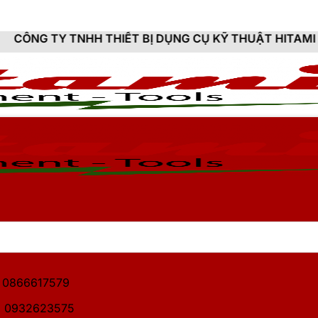
 THIẾT BỊ DỤNG CỤ KỸ THUẬT HITAMI - CUNG CẤP SẢ
1: 0866617579
2: 0932623575