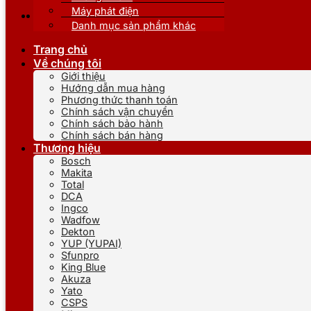
Máy phát điện
Danh mục sản phẩm khác
Trang chủ
Về chúng tôi
Giới thiệu
Hướng dẫn mua hàng
Phương thức thanh toán
Chính sách vận chuyển
Chính sách bảo hành
Chính sách bán hàng
Thương hiệu
Bosch
Makita
Total
DCA
Ingco
Wadfow
Dekton
YUP (YUPAI)
Sfunpro
King Blue
Akuza
Yato
CSPS