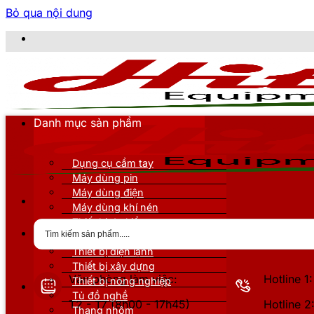
Bỏ qua nội dung
CÔNG TY TNHH
Danh mục sản phẩm
Dụng cụ cầm tay
Máy dùng pin
Máy dùng điện
Máy dùng khí nén
Thiết bị đo kiểm
Thiết bị nâng đỡ
Thiết bị điện lạnh
Thiết bị xây dựng
Văn phòng làm việc:
Hotline 
Thiết bị nông nghiệp
Tủ đồ nghề
T2 - T7 (8h00 - 17h45)
Hotline 
Thang nhôm