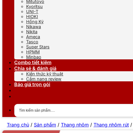
Mitutoyo
Kyoritsu
UNI-T
HIOKI
Hồng Ký
Nikawa
Nikita
Ameca
Tasco
Super Stars
HPMM
Minbao
Combo tiết kiệm
Chia sẻ & đánh giá
Kiến thức kỹ thuật
Cẩm nang review
Báo giá trọn gói
Trang chủ
/
Sản phẩm
/
Thang nhôm
/
Thang nhôm rút