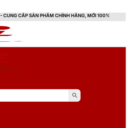
N PHẨM CHÍNH HÃNG, MỚI 100%, ĐẦY ĐỦ CHỨNG TỪ, H