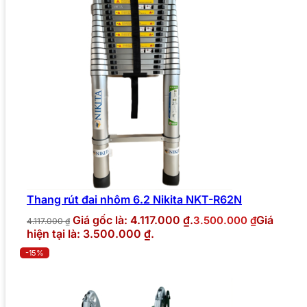
Thang rút đai nhôm 6.2 Nikita NKT-R62N
Giá gốc là: 4.117.000 ₫.
Giá
3.500.000
₫
4.117.000
₫
hiện tại là: 3.500.000 ₫.
-15%