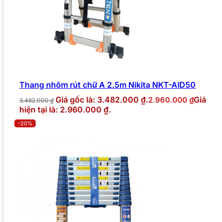
Thang nhôm rút chữ A 2.5m Nikita NKT-AID50
Giá gốc là: 3.482.000 ₫.
Giá
2.960.000
₫
3.482.000
₫
hiện tại là: 2.960.000 ₫.
-20%