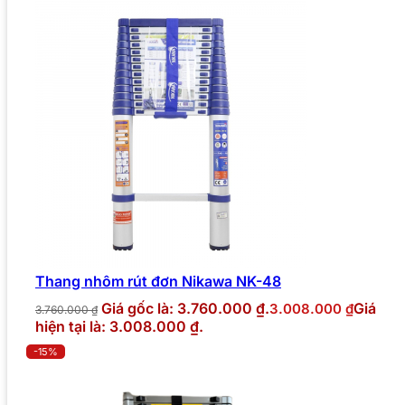
Thang nhôm rút đơn Nikawa NK-48
Giá gốc là: 3.760.000 ₫.
Giá
3.008.000
₫
3.760.000
₫
hiện tại là: 3.008.000 ₫.
-15%