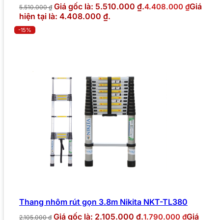
Giá gốc là: 5.510.000 ₫.
Giá
4.408.000
₫
5.510.000
₫
hiện tại là: 4.408.000 ₫.
-15%
Thang nhôm rút gọn 3.8m Nikita NKT-TL380
Giá gốc là: 2.105.000 ₫.
Giá
1.790.000
₫
2.105.000
₫