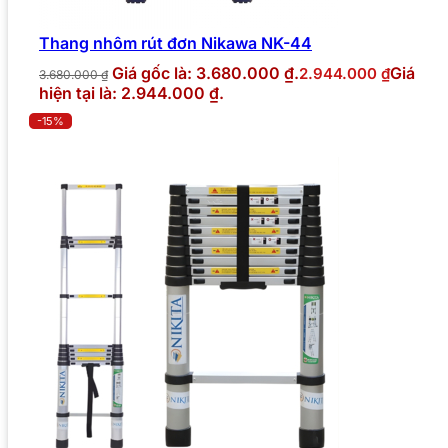
Thang nhôm rút đơn Nikawa NK-44
Giá gốc là: 3.680.000 ₫.
Giá
2.944.000
₫
3.680.000
₫
hiện tại là: 2.944.000 ₫.
-15%