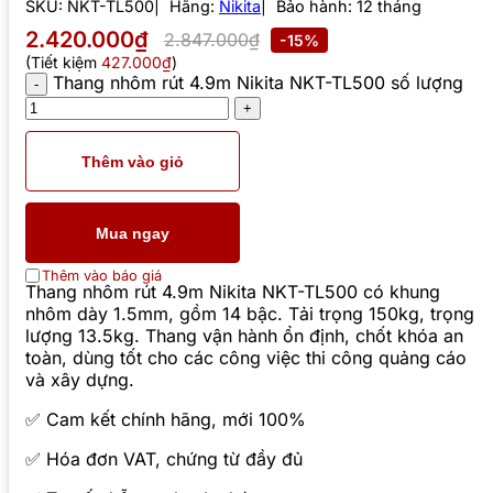
SKU:
NKT-TL500
Hãng:
Nikita
Bảo hành: 12 tháng
2.420.000₫
2.847.000₫
-15%
(Tiết kiệm
427.000₫
)
Thang nhôm rút 4.9m Nikita NKT-TL500 số lượng
Thêm vào giỏ
Mua ngay
Thêm vào báo giá
Thang nhôm rút 4.9m Nikita NKT-TL500 có khung
nhôm dày 1.5mm, gồm 14 bậc. Tải trọng 150kg, trọng
lượng 13.5kg. Thang vận hành ổn định, chốt khóa an
toàn, dùng tốt cho các công việc thi công quảng cáo
và xây dựng.
✅ Cam kết chính hãng, mới 100%
✅ Hóa đơn VAT, chứng từ đầy đủ