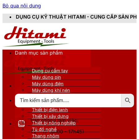
Bỏ qua nội dung
 KỸ THUẬT HITAMI - CUNG CẤP SẢN PHẨM CHÍNH HÃNG
Danh mục sản phẩm
Dụng cụ cầm tay
Máy dùng pin
Máy dùng điện
Máy dùng khí nén
Thiết bị đo kiểm
Thiết bị nâng đỡ
Thiết bị điện lạnh
Thiết bị xây dựng
Văn phòng làm việc:
Thiết bị nông nghiệp
Tủ đồ nghề
T2 - T7 (8h00 - 17h45)
Thang nhôm