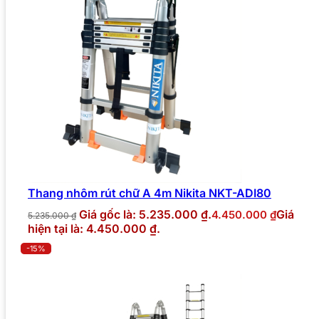
Thang nhôm rút chữ A 4m Nikita NKT-ADI80
Giá gốc là: 5.235.000 ₫.
Giá
4.450.000
₫
5.235.000
₫
hiện tại là: 4.450.000 ₫.
-15%