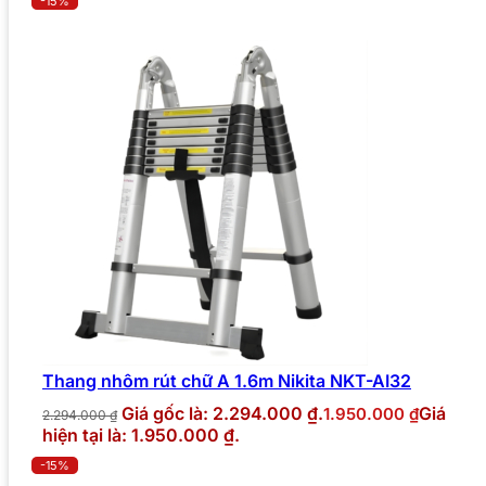
-15%
Thang nhôm rút chữ A 1.6m Nikita NKT-AI32
Giá gốc là: 2.294.000 ₫.
Giá
1.950.000
₫
2.294.000
₫
hiện tại là: 1.950.000 ₫.
-15%