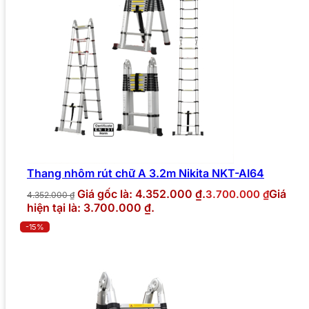
Thang nhôm rút chữ A 3.2m Nikita NKT-AI64
Giá gốc là: 4.352.000 ₫.
Giá
3.700.000
₫
4.352.000
₫
hiện tại là: 3.700.000 ₫.
-15%