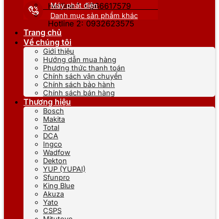
Máy phát điện
Hotline 1: 0866617579
Danh mục sản phẩm khác
Hotline 2: 0932623575
Trang chủ
Về chúng tôi
Giới thiệu
Hướng dẫn mua hàng
Phương thức thanh toán
Chính sách vận chuyển
Chính sách bảo hành
Chính sách bán hàng
Thương hiệu
Bosch
Makita
Total
DCA
Ingco
Wadfow
Dekton
YUP (YUPAI)
Sfunpro
King Blue
Akuza
Yato
CSPS
Mitutoyo