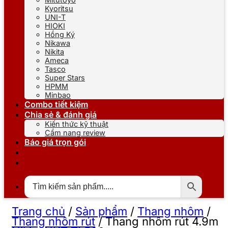
Kyoritsu
UNI-T
HIOKI
Hồng Ký
Nikawa
Nikita
Ameca
Tasco
Super Stars
HPMM
Minbao
Combo tiết kiệm
Chia sẻ & đánh giá
Kiến thức kỹ thuật
Cẩm nang review
Báo giá trọn gói
Trang chủ
/
Sản phẩm
/
Thang nhôm
/
Thang nhôm rút
/
Thang nhôm rút 4.9m