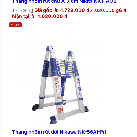
Thang nhôm rút chữ A 3.6m Nikita NKT-AI72
Giá gốc là: 4.729.000 ₫.
Giá
4.020.000
₫
4.729.000
₫
hiện tại là: 4.020.000 ₫.
-20%
Thang nhôm rút đôi Nikawa NK-56AI-Pri