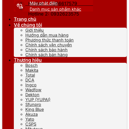
Máy phát điện
Hotline 1: 0866617579
Danh mục sản phẩm khác
Hotline 2: 0932623575
Trang chủ
Về chúng tôi
Giới thiệu
Hướng dẫn mua hàng
Phương thức thanh toán
Chính sách vận chuyển
Chính sách bảo hành
Chính sách bán hàng
Thương hiệu
Bosch
Makita
Total
DCA
Ingco
Wadfow
Dekton
YUP (YUPAI)
Sfunpro
King Blue
Akuza
Yato
CSPS
Mitutoyo