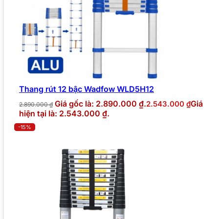
Thang rút 12 bậc Wadfow WLD5H12
Giá gốc là: 2.890.000 ₫.
Giá
2.543.000
₫
2.890.000
₫
hiện tại là: 2.543.000 ₫.
-15%