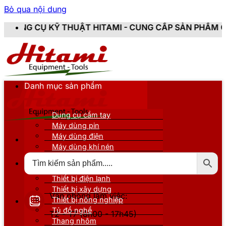
Bỏ qua nội dung
THUẬT HITAMI - CUNG CẤP SẢN PHẨM CHÍNH HÃNG, MỚ
Danh mục sản phẩm
Dụng cụ cầm tay
Máy dùng pin
Máy dùng điện
Máy dùng khí nén
Thiết bị đo kiểm
Thiết bị nâng đỡ
Thiết bị điện lạnh
Thiết bị xây dựng
Văn phòng làm việc:
Thiết bị nông nghiệp
Tủ đồ nghề
T2 - T7 (8h00 - 17h45)
Thang nhôm