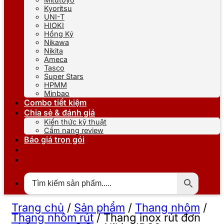
Kyoritsu
UNI-T
HIOKI
Hồng Ký
Nikawa
Nikita
Ameca
Tasco
Super Stars
HPMM
Minbao
Combo tiết kiệm
Chia sẻ & đánh giá
Kiến thức kỹ thuật
Cẩm nang review
Báo giá trọn gói
Trang chủ
/
Sản phẩm
/
Thang nhôm
/
Thang nhôm rút
/
Thang inox rút đơn