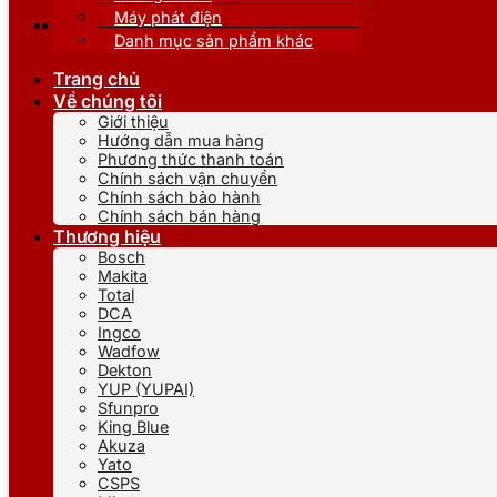
Máy phát điện
Danh mục sản phẩm khác
Trang chủ
Về chúng tôi
Giới thiệu
Hướng dẫn mua hàng
Phương thức thanh toán
Chính sách vận chuyển
Chính sách bảo hành
Chính sách bán hàng
Thương hiệu
Bosch
Makita
Total
DCA
Ingco
Wadfow
Dekton
YUP (YUPAI)
Sfunpro
King Blue
Akuza
Yato
CSPS