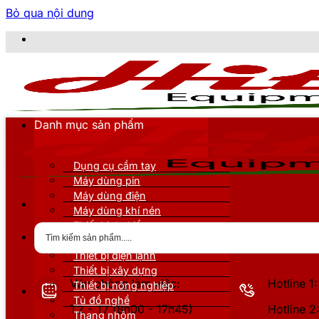
Bỏ qua nội dung
CÔN
Danh mục sản phẩm
Dụng cụ cầm tay
Máy dùng pin
Máy dùng điện
Máy dùng khí nén
Thiết bị đo kiểm
Thiết bị nâng đỡ
Thiết bị điện lạnh
Thiết bị xây dựng
Văn phòng làm việc:
Hotline 
Thiết bị nông nghiệp
Tủ đồ nghề
T2 - T7 (8h00 - 17h45)
Hotline 
Thang nhôm