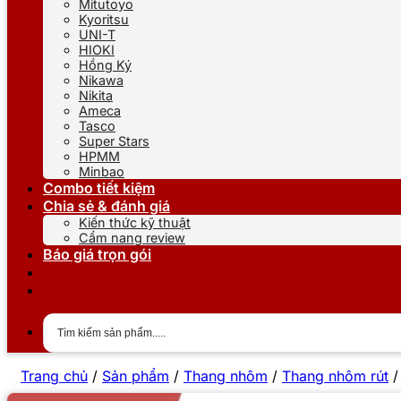
Mitutoyo
Kyoritsu
UNI-T
HIOKI
Hồng Ký
Nikawa
Nikita
Ameca
Tasco
Super Stars
HPMM
Minbao
Combo tiết kiệm
Chia sẻ & đánh giá
Kiến thức kỹ thuật
Cẩm nang review
Báo giá trọn gói
Trang chủ
/
Sản phẩm
/
Thang nhôm
/
Thang nhôm rút