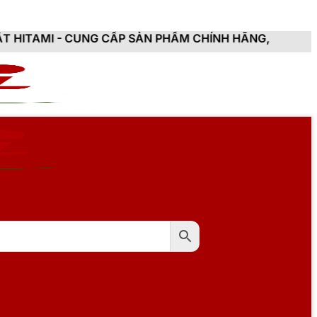
NG CẤP SẢN PHẨM CHÍNH HÃNG, MỚI 100%, ĐẦY ĐỦ CH