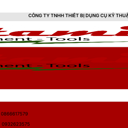
G TY TNHH THIẾT BỊ DỤNG CỤ KỸ THUẬT HITAMI - CU
1: 0866617579
2: 0932623575