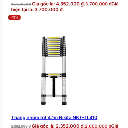
Giá gốc là: 4.352.000 ₫.
Giá
3.700.000
₫
4.352.000
₫
hiện tại là: 3.700.000 ₫.
-15%
Thang nhôm rút 4.1m Nikita NKT-TL410
Giá gốc là: 2.352.000 ₫.
Giá
2.000.000
₫
2.352.000
₫