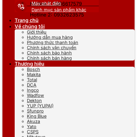
Máy phát điện
Hotline 1: 0866617579
Danh mục sản phẩm khác
Hotline 2: 0932623575
Trang chủ
Về chúng tôi
Giới thiệu
Hướng dẫn mua hàng
Phương thức thanh toán
Chính sách vận chuyển
Chính sách bảo hành
Chính sách bán hàng
Thương hiệu
Bosch
Makita
Total
DCA
Ingco
Wadfow
Dekton
YUP (YUPAI)
Sfunpro
King Blue
Akuza
Yato
CSPS
Mitutoyo