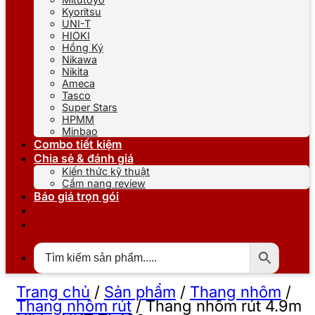
Kyoritsu
UNI-T
HIOKI
Hồng Ký
Nikawa
Nikita
Ameca
Tasco
Super Stars
HPMM
Minbao
Combo tiết kiệm
Chia sẻ & đánh giá
Kiến thức kỹ thuật
Cẩm nang review
Báo giá trọn gói
Trang chủ
/
Sản phẩm
/
Thang nhôm
/
Thang nhôm rút
/
Thang nhôm rút 4.9m