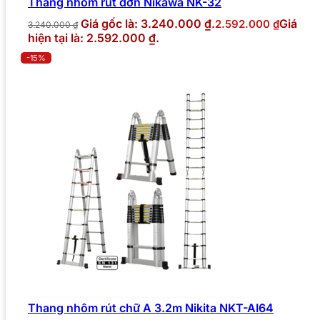
Thang nhôm rút đơn Nikawa NK-32
Giá gốc là: 3.240.000 ₫.
Giá
2.592.000
₫
3.240.000
₫
hiện tại là: 2.592.000 ₫.
-15%
Thang nhôm rút chữ A 3.2m Nikita NKT-AI64