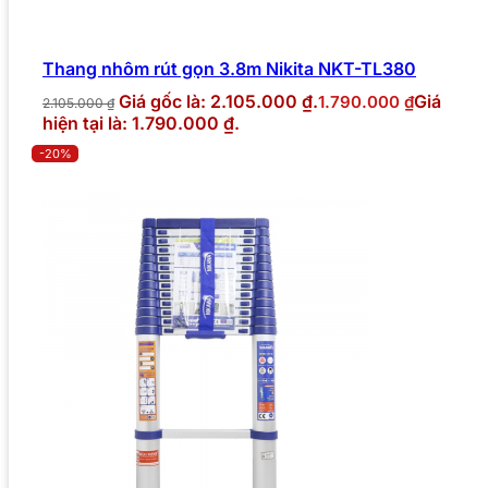
Thang nhôm rút gọn 3.8m Nikita NKT-TL380
Giá gốc là: 2.105.000 ₫.
Giá
1.790.000
₫
2.105.000
₫
hiện tại là: 1.790.000 ₫.
-20%