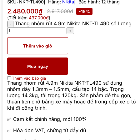
SKU:
NKT-TL490
Hãng:
Nikita
Bảo hành: 12 tháng
2.480.000₫
2.917.000₫
-15%
(Tiết kiệm
437.000₫
)
Thang nhôm rút 4.9m Nikita NKT-TL490 số lượng
Thêm vào giỏ
Mua ngay
Thêm vào báo giá
Thang nhôm rút 4.9m Nikita NKT-TL490 sử dụng
nhôm dày 1.3mm – 1.5mm, cấu tạo 14 bậc. Trọng
lượng 14.3kg, tải trọng 120kg. Sản phẩm dễ thu gọn,
thuận tiện chở bằng xe máy hoặc để trong cốp xe ô tô
khi đi công trình.
✅ Cam kết chính hãng, mới 100%
✅ Hóa đơn VAT, chứng từ đầy đủ