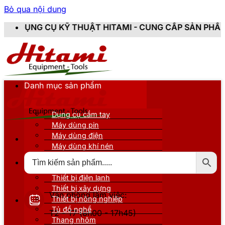
Bỏ qua nội dung
KỸ THUẬT HITAMI - CUNG CẤP SẢN PHẨM CHÍNH HÃNG,
Danh mục sản phẩm
Dụng cụ cầm tay
Máy dùng pin
Máy dùng điện
Máy dùng khí nén
Thiết bị đo kiểm
Thiết bị nâng đỡ
Thiết bị điện lạnh
Thiết bị xây dựng
Văn phòng làm việc:
Thiết bị nông nghiệp
Tủ đồ nghề
T2 - T7 (8h00 - 17h45)
Thang nhôm