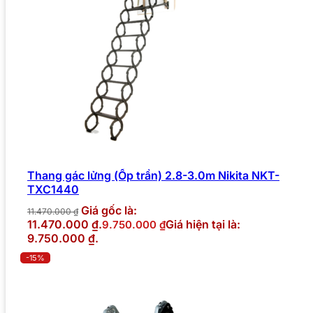
Thang gác lửng (Ốp trần) 2.8-3.0m Nikita NKT-
TXC1440
Giá gốc là:
11.470.000
₫
11.470.000 ₫.
Giá hiện tại là:
9.750.000
₫
9.750.000 ₫.
-15%