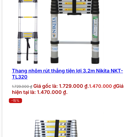
Thang nhôm rút thẳng tiện lợi 3.2m Nikita NKT-
TL320
Giá gốc là: 1.729.000 ₫.
Giá
1.470.000
₫
1.729.000
₫
hiện tại là: 1.470.000 ₫.
-15%