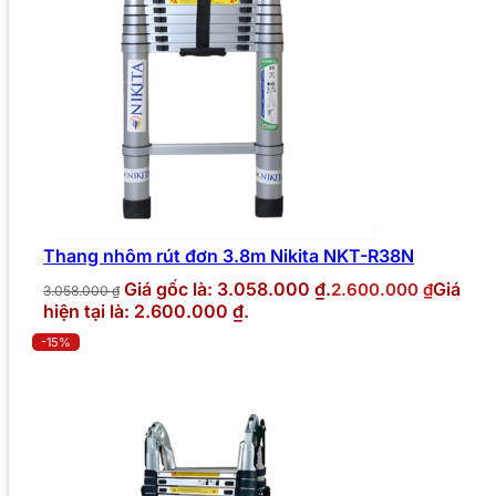
Thang nhôm rút đơn 3.8m Nikita NKT-R38N
Giá gốc là: 3.058.000 ₫.
Giá
2.600.000
₫
3.058.000
₫
hiện tại là: 2.600.000 ₫.
-15%