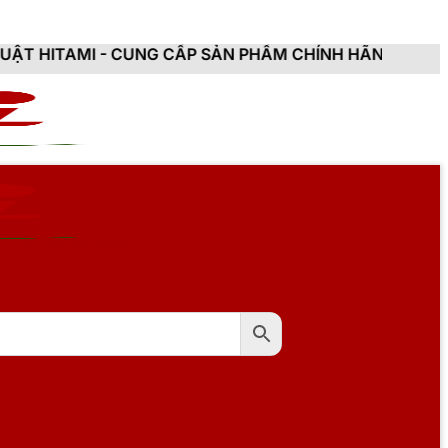
CUNG CẤP SẢN PHẨM CHÍNH HÃNG, MỚI 100%, ĐẦY ĐỦ 