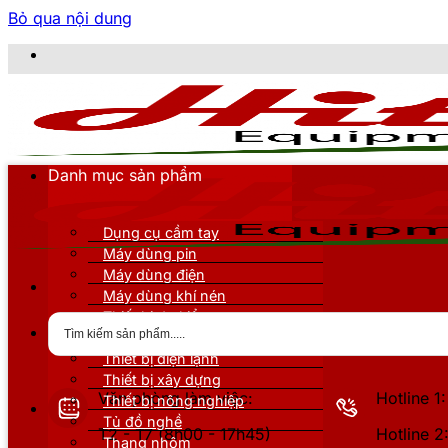
Bỏ qua nội dung
C
Danh mục sản phẩm
Dụng cụ cầm tay
Máy dùng pin
Máy dùng điện
Máy dùng khí nén
Thiết bị đo kiểm
Thiết bị nâng đỡ
Thiết bị điện lạnh
Thiết bị xây dựng
Văn phòng làm việc:
Hotline 
Thiết bị nông nghiệp
Tủ đồ nghề
T2 - T7 (8h00 - 17h45)
Hotline 
Thang nhôm