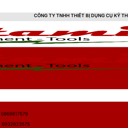
ÔNG TY TNHH THIẾT BỊ DỤNG CỤ KỸ THUẬT HITAMI - 
1: 0866617579
2: 0932623575