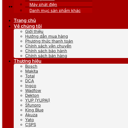
Máy phát điện
Danh mục sản phẩm khác
Trang chủ
Về chúng tôi
Giới thiệu
Hướng dẫn mua hàng
Phương thức thanh toán
Chính sách vận chuyển
Chính sách bảo hành
Chính sách bán hàng
Thương hiệu
Bosch
Makita
Total
DCA
Ingco
Wadfow
Dekton
YUP (YUPAI)
Sfunpro
King Blue
Akuza
Yato
CSPS