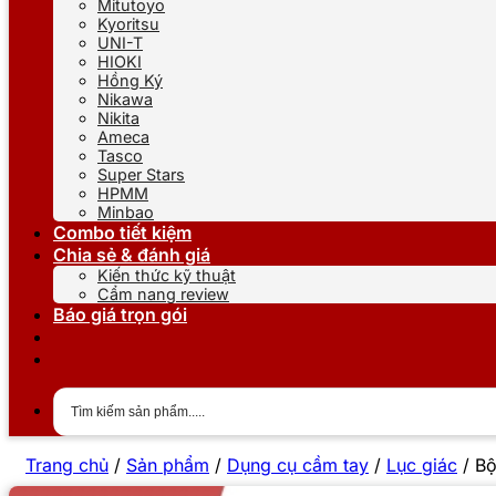
Mitutoyo
Kyoritsu
UNI-T
HIOKI
Hồng Ký
Nikawa
Nikita
Ameca
Tasco
Super Stars
HPMM
Minbao
Combo tiết kiệm
Chia sẻ & đánh giá
Kiến thức kỹ thuật
Cẩm nang review
Báo giá trọn gói
Trang chủ
/
Sản phẩm
/
Dụng cụ cầm tay
/
Lục giác
/
Bộ