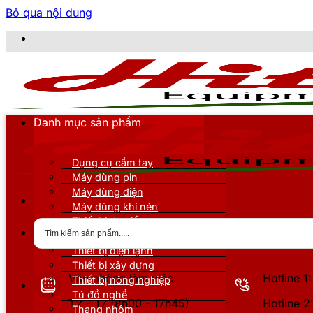
Bỏ qua nội dung
CÔNG 
Danh mục sản phẩm
Dụng cụ cầm tay
Máy dùng pin
Máy dùng điện
Máy dùng khí nén
Thiết bị đo kiểm
Thiết bị nâng đỡ
Thiết bị điện lạnh
Thiết bị xây dựng
Văn phòng làm việc:
Hotline 
Thiết bị nông nghiệp
Tủ đồ nghề
T2 - T7 (8h00 - 17h45)
Hotline 
Thang nhôm