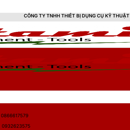
TY TNHH THIẾT BỊ DỤNG CỤ KỸ THUẬT HITAMI - CUNG
1: 0866617579
2: 0932623575