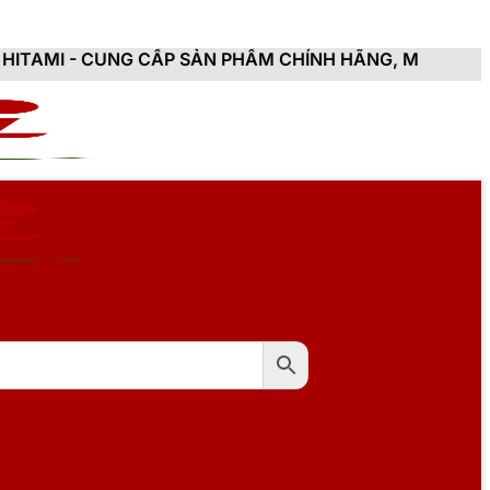
 CẤP SẢN PHẨM CHÍNH HÃNG, MỚI 100%, ĐẦY ĐỦ CHỨN