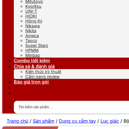
Mitutoyo
Kyoritsu
UNI-T
HIOKI
Hồng Ký
Nikawa
Nikita
Ameca
Tasco
Super Stars
HPMM
Minbao
Combo tiết kiệm
Chia sẻ & đánh giá
Kiến thức kỹ thuật
Cẩm nang review
Báo giá trọn gói
Trang chủ
/
Sản phẩm
/
Dụng cụ cầm tay
/
Lục giác
/
Bộ