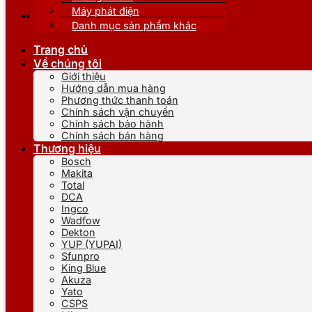
Máy phát điện
Danh mục sản phẩm khác
Trang chủ
Về chúng tôi
Giới thiệu
Hướng dẫn mua hàng
Phương thức thanh toán
Chính sách vận chuyển
Chính sách bảo hành
Chính sách bán hàng
Thương hiệu
Bosch
Makita
Total
DCA
Ingco
Wadfow
Dekton
YUP (YUPAI)
Sfunpro
King Blue
Akuza
Yato
CSPS