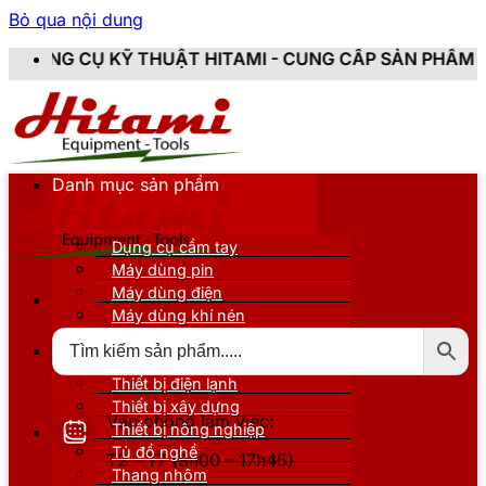
Bỏ qua nội dung
THUẬT HITAMI - CUNG CẤP SẢN PHẨM CHÍNH HÃNG, MỚ
Danh mục sản phẩm
Dụng cụ cầm tay
Máy dùng pin
Máy dùng điện
Máy dùng khí nén
Thiết bị đo kiểm
Thiết bị nâng đỡ
Thiết bị điện lạnh
Thiết bị xây dựng
Văn phòng làm việc:
Thiết bị nông nghiệp
Tủ đồ nghề
T2 - T7 (8h00 - 17h45)
Thang nhôm