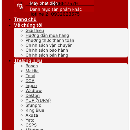
Máy phát điện
Hotline 1: 0866617579
Danh mục sản phẩm khác
Hotline 2: 0932623575
Trang chủ
Về chúng tôi
Giới thiệu
Hướng dẫn mua hàng
Phương thức thanh toán
Chính sách vận chuyển
Chính sách bảo hành
Chính sách bán hàng
Thương hiệu
Bosch
Makita
Total
DCA
Ingco
Wadfow
Dekton
YUP (YUPAI)
Sfunpro
King Blue
Akuza
Yato
CSPS
Mitutoyo