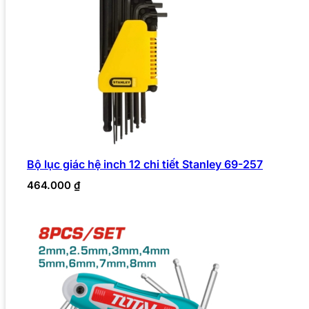
Bộ lục giác hệ inch 12 chi tiết Stanley 69-257
464.000
₫