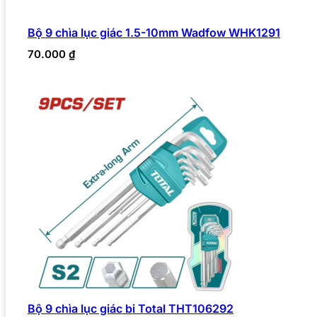
Bộ 9 chìa lục giác 1.5-10mm Wadfow WHK1291
70.000
₫
Bộ 9 chìa lục giác bi Total THT106292