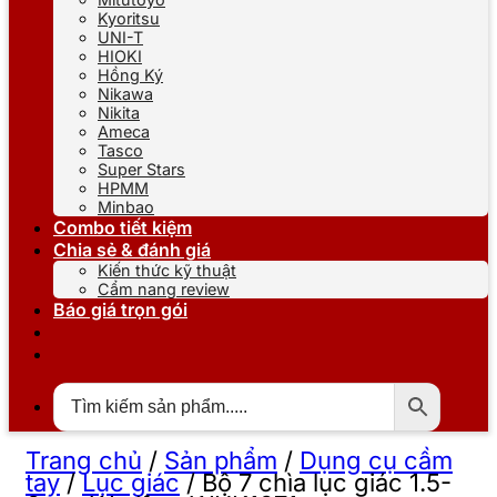
Kyoritsu
UNI-T
HIOKI
Hồng Ký
Nikawa
Nikita
Ameca
Tasco
Super Stars
HPMM
Minbao
Combo tiết kiệm
Chia sẻ & đánh giá
Kiến thức kỹ thuật
Cẩm nang review
Báo giá trọn gói
Trang chủ
/
Sản phẩm
/
Dụng cụ cầm
tay
/
Lục giác
/
Bộ 7 chìa lục giác 1.5-