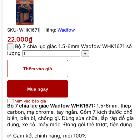
SKU:
WHK1671
Hãng:
Wadfow
22.000₫
Bộ 7 chìa lục giác 1.5-6mm Wadfow WHK1671 số
lượng
Thêm vào giỏ
Mua ngay
Thêm vào báo giá
Bộ 7 chìa lục giác Wadfow WHK1671:
1.5-6mm, thép
carbon, mạ chrome, tay ngắn. Gồm 7 kích thước phổ
biến, bền bỉ, chống gỉ. Dùng sửa chữa, lắp ráp đồ gia
dụng, xe cộ, máy móc. Đóng gói thẻ trượt, tiện dụng.
✅ Cam kết chính hãng, mới 100%