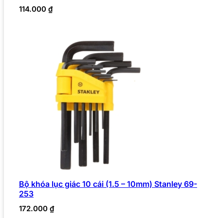
114.000
₫
Bộ khóa lục giác 10 cái (1.5 – 10mm) Stanley 69-
253
172.000
₫