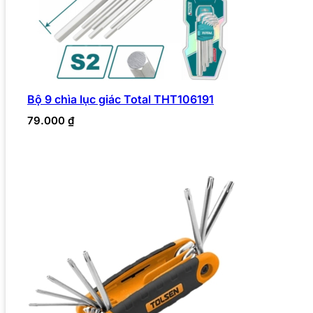
Bộ 9 chìa lục giác Total THT106191
79.000
₫