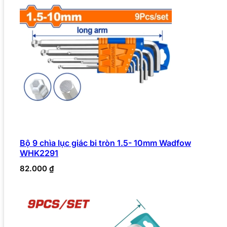
Bộ 9 chìa lục giác bi tròn 1.5- 10mm Wadfow
WHK2291
82.000
₫