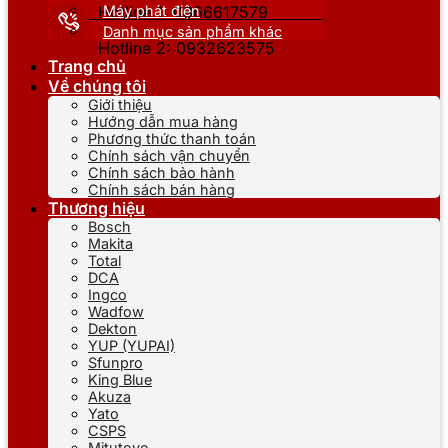
Máy phát điện
Hotline 1: 0866617579
Danh mục sản phẩm khác
Hotline 2: 0932623575
Trang chủ
Về chúng tôi
Giới thiệu
Hướng dẫn mua hàng
Phương thức thanh toán
Chính sách vận chuyển
Chính sách bảo hành
Chính sách bán hàng
Thương hiệu
Bosch
Makita
Total
DCA
Ingco
Wadfow
Dekton
YUP (YUPAI)
Sfunpro
King Blue
Akuza
Yato
CSPS
Mitutoyo