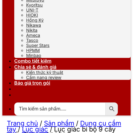
Kyoritsu
UNI-T
HIOKI
Hồng Ký
Nikawa
Nikita
Ameca
Tasco
Super Stars
HPMM
Minbao
Combo tiết kiệm
Chia sẻ & đánh giá
Kiến thức kỹ thuật
Cẩm nang review
Báo giá trọn gói
Trang chủ
/
Sản phẩm
/
Dụng cụ cầm
tay
/
Lục giác
/
Lục giác bi bộ 9 cây