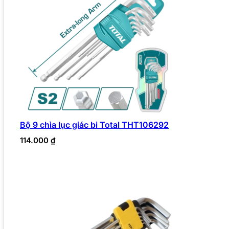
Bộ 9 chìa lục giác bi Total THT106292
114.000
₫