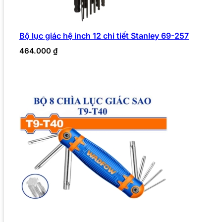
Bộ lục giác hệ inch 12 chi tiết Stanley 69-257
464.000
₫