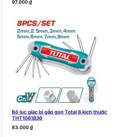
97.000
₫
Bộ lục giác bi gấp gọn Total 8 kích thước
THT1061836
83.000
₫