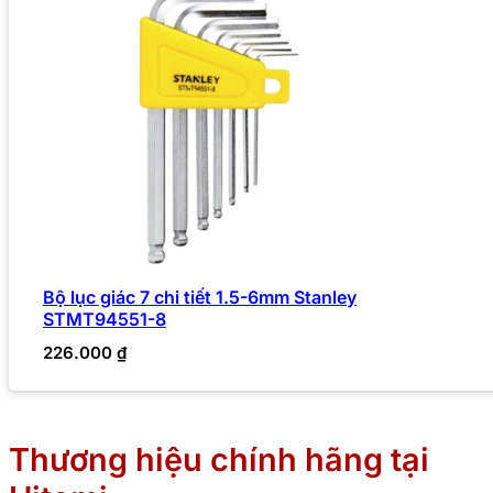
Bộ lục giác 7 chi tiết 1.5-6mm Stanley
STMT94551-8
226.000
₫
Thương hiệu chính hãng tại