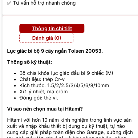
✅ Tư vấn hỗ trợ nhanh chóng
Thông tin chi tiết
Đánh giá (0)
Lục giác bi bộ 9 cây ngắn Tolsen 20053.
Thông sô kỹ thuật:
Bộ chìa khóa lục giác đầu bi 9 chiếc (M)
Chất liệu: thép Cr-v
Kích thước: 1.5/2/2.5/3/4/5/6/8/10mm
Xử lý nhiệt, mạ crôm
Đóng gói: thẻ vỉ.
Vì sao nên chọn mua tại Hitami?
Hitami với hơn 10 năm kinh nghiệm trong lĩnh vực sản
xuất và nhập khẩu thiết bị dụng cụ kỹ thuật, tự hào
cung cấp giải pháp toàn diện cho Garage, xưởng dịch