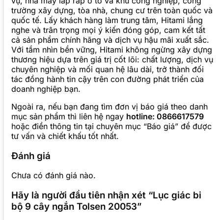
vụ, nhà máy lắp ráp ô tô và khu công nghiệp, công
trường xây dựng, tòa nhà, chung cư trên toàn quốc và
quốc tế. Lấy khách hàng làm trung tâm, Hitami lắng
nghe và trân trọng mọi ý kiến đóng góp, cam kết tất
cả sản phẩm chính hãng và dịch vụ hậu mãi xuất sắc.
Với tầm nhìn bền vững, Hitami không ngừng xây dựng
thương hiệu dựa trên giá trị cốt lõi: chất lượng, dịch vụ
chuyên nghiệp và mối quan hệ lâu dài, trở thành đối
tác đồng hành tin cậy trên con đường phát triển của
doanh nghiệp bạn.
Ngoài ra, nếu bạn đang tìm đơn vị báo giá theo danh
mục sản phẩm thì liên hệ ngay
hotline: 0866617579
hoặc điền thông tin tại chuyên mục “Báo giá” để được
tư vấn và chiết khấu tốt nhất.
Đánh giá
Chưa có đánh giá nào.
Hãy là người đầu tiên nhận xét “Lục giác bi
bộ 9 cây ngắn Tolsen 20053”