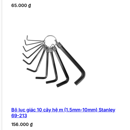
65.000
₫
Bộ lục giác 10 cây hệ m (1.5mm-10mm) Stanley
69-213
156.000
₫