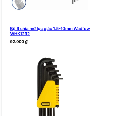
Bộ 9 chìa mở lục giác 1.5-10mm Wadfow
WHK1292
92.000
₫