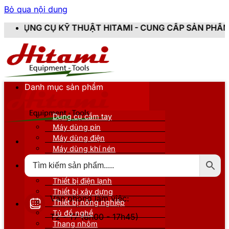
Bỏ qua nội dung
Ỹ THUẬT HITAMI - CUNG CẤP SẢN PHẨM CHÍNH HÃNG, 
Danh mục sản phẩm
Dụng cụ cầm tay
Máy dùng pin
Máy dùng điện
Máy dùng khí nén
Thiết bị đo kiểm
Thiết bị nâng đỡ
Thiết bị điện lạnh
Thiết bị xây dựng
Văn phòng làm việc:
Thiết bị nông nghiệp
Tủ đồ nghề
T2 - T7 (8h00 - 17h45)
Thang nhôm