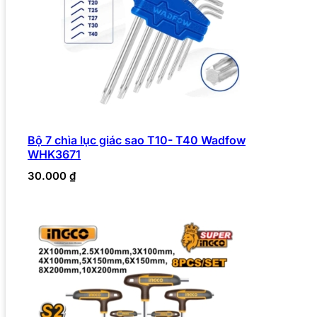
Bộ 7 chìa lục giác sao T10- T40 Wadfow
WHK3671
30.000
₫