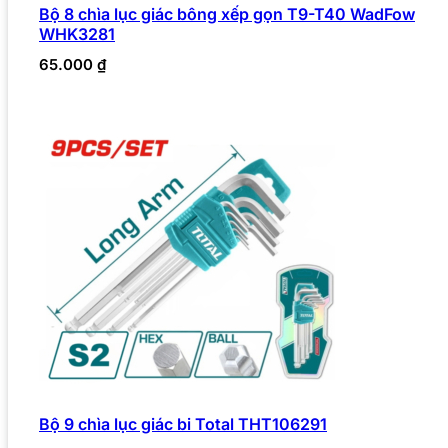
Bộ 8 chìa lục giác bông xếp gọn T9-T40 WadFow
WHK3281
65.000
₫
Bộ 9 chìa lục giác bi Total THT106291