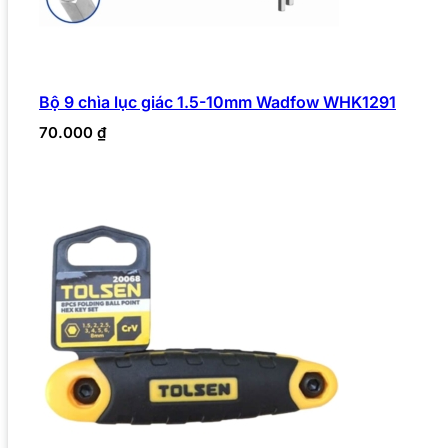
Bộ 9 chìa lục giác 1.5-10mm Wadfow WHK1291
70.000
₫