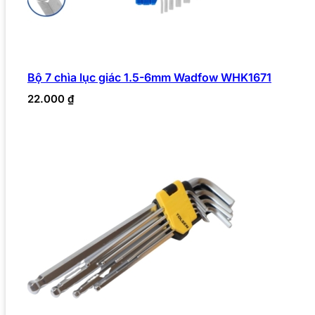
Bộ 7 chìa lục giác 1.5-6mm Wadfow WHK1671
22.000
₫