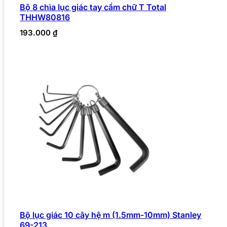
Bộ 8 chìa lục giác tay cầm chữ T Total
THHW80816
193.000
₫
Bộ lục giác 10 cây hệ m (1.5mm-10mm) Stanley
69-213