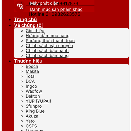
Máy phát điện
Hotline 1: 0866617579
Danh mục sản phẩm khác
Hotline 2: 0932623575
Trang chủ
Về chúng tôi
Giới thiệu
Hướng dẫn mua hàng
Phương thức thanh toán
Chính sách vận chuyển
Chính sách bảo hành
Chính sách bán hàng
Thương hiệu
Bosch
Makita
Total
DCA
Ingco
Wadfow
Dekton
YUP (YUPAI)
Sfunpro
King Blue
Akuza
Yato
CSPS
Mitutoyo