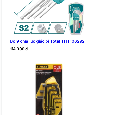
Bộ 9 chìa lục giác bi Total THT106292
114.000
₫