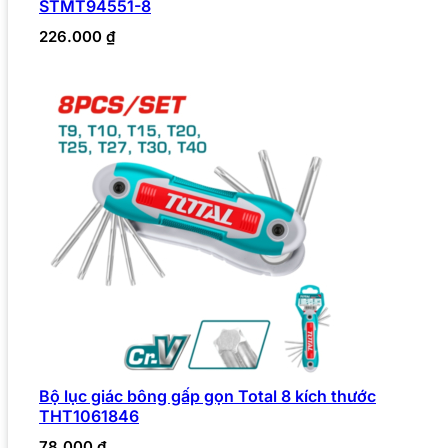
STMT94551-8
226.000
₫
Bộ lục giác bông gấp gọn Total 8 kích thước
THT1061846
78.000
₫