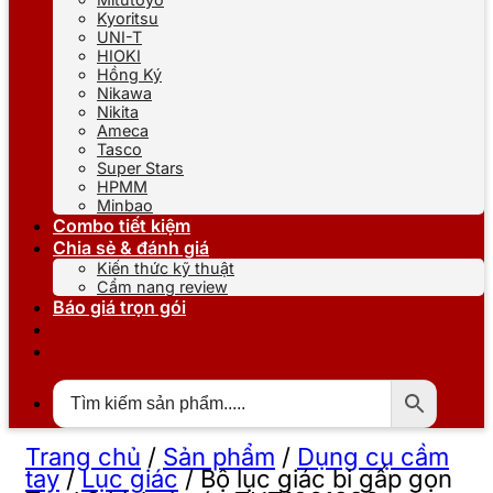
Kyoritsu
UNI-T
HIOKI
Hồng Ký
Nikawa
Nikita
Ameca
Tasco
Super Stars
HPMM
Minbao
Combo tiết kiệm
Chia sẻ & đánh giá
Kiến thức kỹ thuật
Cẩm nang review
Báo giá trọn gói
Trang chủ
/
Sản phẩm
/
Dụng cụ cầm
tay
/
Lục giác
/
Bộ lục giác bi gấp gọn