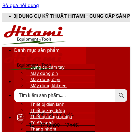
Bỏ qua nội dung
Ụ KỸ THUẬT HITAMI - CUNG CẤP SẢN PHẨM CHÍNH HÃN
Danh mục sản phẩm
Dụng cụ cầm tay
Máy dùng pin
Máy dùng điện
Máy dùng khí nén
Thiết bị đo kiểm
Thiết bị nâng đỡ
Thiết bị điện lạnh
Thiết bị xây dựng
Văn phòng làm việc:
Thiết bị nông nghiệp
Tủ đồ nghề
T2 - T7 (8h00 - 17h45)
Thang nhôm