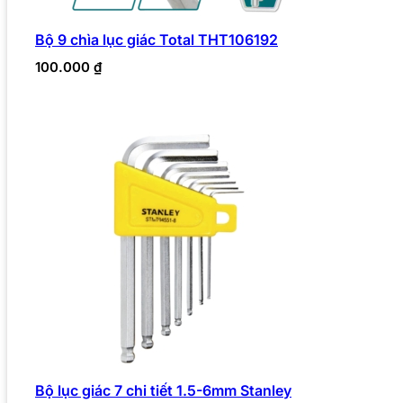
Bộ 9 chìa lục giác Total THT106192
100.000
₫
Bộ lục giác 7 chi tiết 1.5-6mm Stanley