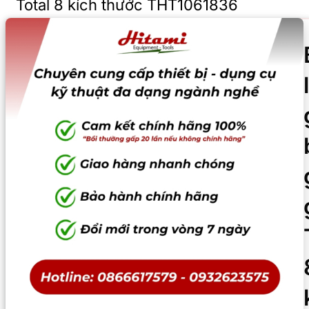
Total 8 kích thước THT1061836