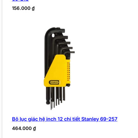
156.000
₫
Bộ lục giác hệ inch 12 chi tiết Stanley 69-257
464.000
₫